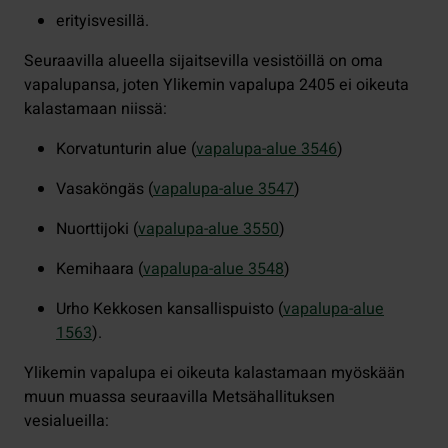
erityisvesillä.
Seuraavilla alueella sijaitsevilla vesistöillä on oma
vapalupansa, joten Ylikemin vapalupa 2405 ei oikeuta
kalastamaan niissä:
Korvatunturin alue (
vapalupa-alue 3546
)
Vasaköngäs (
vapalupa-alue 3547
)
Nuorttijoki (
vapalupa-alue 3550
)
Kemihaara (
vapalupa-alue 3548
)
Urho Kekkosen kansallispuisto (
vapalupa-alue
1563
).
Ylikemin vapalupa ei oikeuta kalastamaan myöskään
muun muassa seuraavilla Metsähallituksen
vesialueilla: