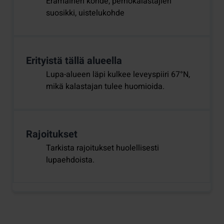
Erämainen kohde, perhokalastajien
suosikki, uistelukohde
Erityistä tällä alueella
Lupa-alueen läpi kulkee leveyspiiri 67°N,
mikä kalastajan tulee huomioida.
Rajoitukset
Tarkista rajoitukset huolellisesti
lupaehdoista.