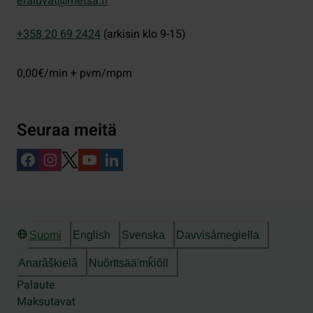
eraluvat@metsa.fi
+358 20 69 2424
(arkisin klo 9-15)
0,00€/min + pvm/mpm
Seuraa meitä
Suomi
English
Svenska
Davvisámegiella
Anarâškielâ
Nuõrttsääʹmǩiõll
Palaute
Maksutavat