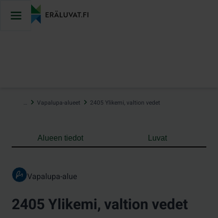
Hyppää
sisältöön
…
Vapalupa-alueet
2405 Ylikemi, valtion vedet
Alueen tiedot
Luvat
Vapalupa-alue
2405 Ylikemi, valtion vedet