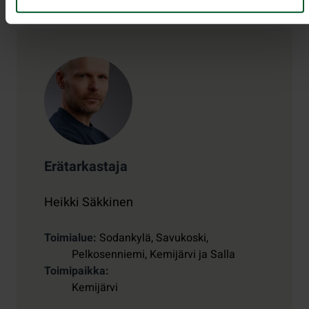
Erätarkastaja
Heikki Säkkinen
Toimialue
Sodankylä, Savukoski,
Pelkosenniemi, Kemijärvi ja Salla
Toimipaikka
Kemijärvi