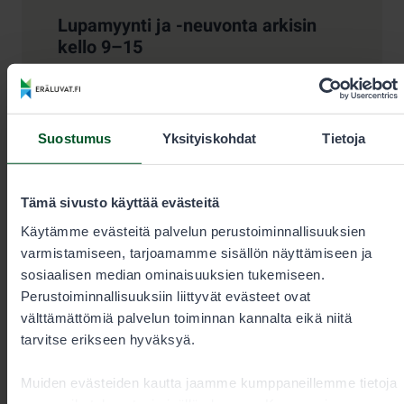
Lupamyynti ja -neuvonta arkisin
kello 9–15
+35820692424
Suostumus
Yksityiskohdat
Tietoja
Puhelun hinta
0,00€/min + pvm/mpm. Kiireelliset
tilaukset aina puhelimitse.
Tämä sivusto käyttää evästeitä
Käytämme evästeitä palvelun perustoiminnallisuuksien
eraluvat@metsa.fi
varmistamiseen, tarjoamamme sisällön näyttämiseen ja
sosiaalisen median ominaisuuksien tukemiseen.
Perustoiminnallisuuksiin liittyvät evästeet ovat
välttämättömiä palvelun toiminnan kannalta eikä niitä
tarvitse erikseen hyväksyä.
Yhteystiedot
Muiden evästeiden kautta jaamme kumppaneillemme tietoja
vuorovaikutuksestasi sisällön kanssa. Kumppanimme