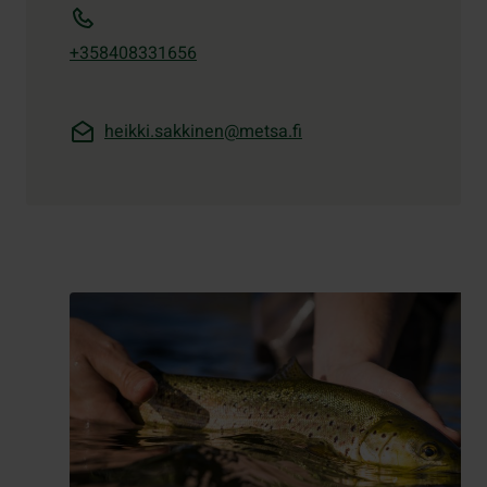
+358408331656
heikki.sakkinen@metsa.fi