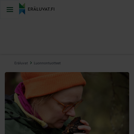
Hyppää
sisältöön
Eräluvat
Luonnontuotteet