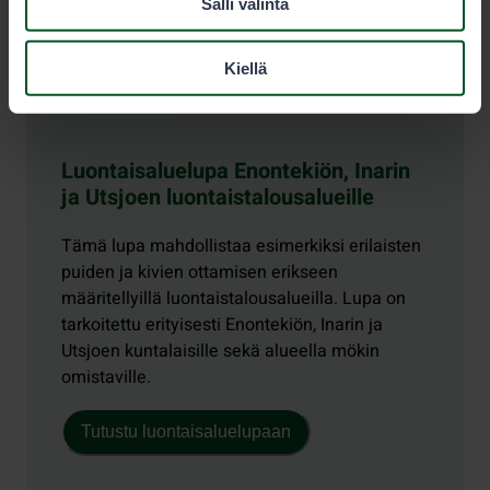
Salli valinta
Kiellä
Luontaisaluelupa Enontekiön, Inarin
ja Utsjoen luontaistalousalueille
Tämä lupa mahdollistaa esimerkiksi erilaisten
puiden ja kivien ottamisen erikseen
määritellyillä luontaistalousalueilla. Lupa on
tarkoitettu erityisesti Enontekiön, Inarin ja
Utsjoen kuntalaisille sekä alueella mökin
omistaville.
Tutustu luontaisaluelupaan