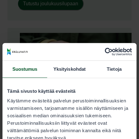
Tutustu joulukuusilupaan
Suostumus
Yksityiskohdat
Tietoja
Tämä sivusto käyttää evästeitä
Käytämme evästeitä palvelun perustoiminnallisuuksien
varmistamiseen, tarjoamamme sisällön näyttämiseen ja
sosiaalisen median ominaisuuksien tukemiseen.
Perustoiminnallisuuksiin liittyvät evästeet ovat
välttämättömiä palvelun toiminnan kannalta eikä niitä
tarvitse erikseen hyväksyä.