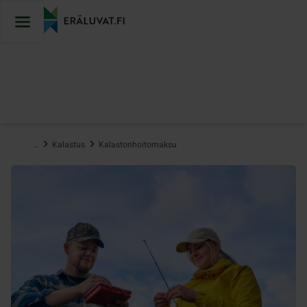
Hyppää
sisältöön
…
Kalastus
Kalastonhoitomaksu