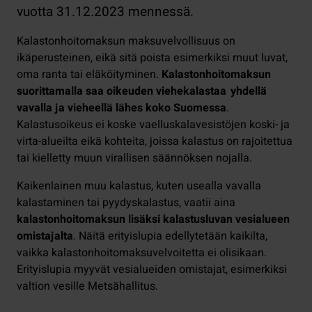
vuotta 31.12.2023 mennessä.
Kalastonhoitomaksun maksuvelvollisuus on
ikäperusteinen, eikä sitä poista esimerkiksi muut luvat,
oma ranta tai eläköityminen.
Kalastonhoitomaksun
suorittamalla saa oikeuden viehekalastaa yhdellä
vavalla ja vieheellä lähes koko Suomessa
.
Kalastusoikeus ei koske vaelluskalavesistöjen koski- ja
virta-alueilta eikä kohteita, joissa kalastus on rajoitettua
tai kielletty muun virallisen säännöksen nojalla.
Kaikenlainen muu kalastus, kuten usealla vavalla
kalastaminen tai pyydyskalastus, vaatii aina
kalastonhoitomaksun lisäksi kalastusluvan vesialueen
omistajalta
. Näitä erityislupia edellytetään kaikilta,
vaikka kalastonhoitomaksuvelvoitetta ei olisikaan.
Erityislupia myyvät vesialueiden omistajat, esimerkiksi
valtion vesille Metsähallitus.