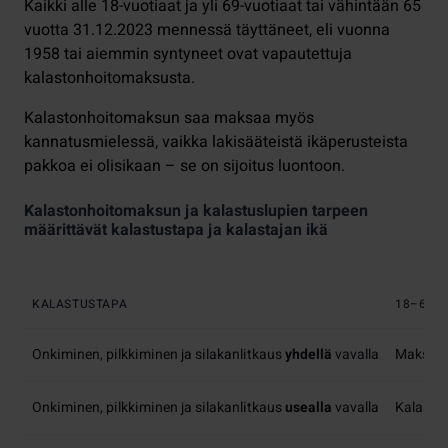
Kaikki alle 18-vuotiaat ja yli 69-vuotiaat tai vähintään 65
vuotta 31.12.2023 mennessä täyttäneet, eli vuonna
1958 tai aiemmin syntyneet ovat vapautettuja
kalastonhoitomaksusta.
Kalastonhoitomaksun saa maksaa myös
kannatusmielessä, vaikka lakisääteistä ikäperusteista
pakkoa ei olisikaan – se on sijoitus luontoon.
Kalastonhoitomaksun ja kalastuslupien tarpeen
määrittävät kalastustapa ja kalastajan ikä
KALASTUSTAPA
18–69-V
Onkiminen, pilkkiminen ja silakanlitkaus
yhdellä
vavalla
Maksuto
Onkiminen, pilkkiminen ja silakanlitkaus
usealla
vavalla
Kalaston