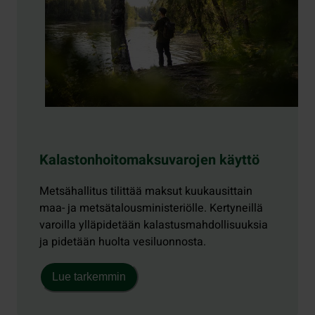
Kalastonhoitomaksuvarojen käyttö
Metsähallitus tilittää maksut kuukausittain
maa- ja metsätalousministeriölle. Kertyneillä
varoilla ylläpidetään kalastusmahdollisuuksia
ja pidetään huolta vesiluonnosta.
Lue tarkemmin