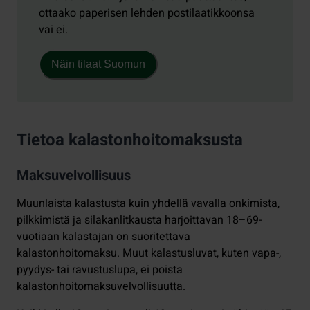
ottaako paperisen lehden postilaatikkoonsa
vai ei.
Näin tilaat Suomun
Tietoa kalastonhoitomaksusta
Maksuvelvollisuus
Muunlaista kalastusta kuin yhdellä vavalla onkimista,
pilkkimistä ja silakanlitkausta harjoittavan 18–69-
vuotiaan kalastajan on suoritettava
kalastonhoitomaksu. Muut kalastusluvat, kuten vapa-,
pyydys- tai ravustuslupa, ei poista
kalastonhoitomaksuvelvollisuutta.