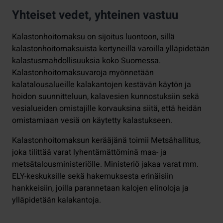
Yhteiset vedet, yhteinen vastuu
Kalastonhoitomaksu on sijoitus luontoon, sillä
kalastonhoitomaksuista kertyneillä varoilla ylläpidetään
kalastusmahdollisuuksia koko Suomessa.
Kalastonhoitomaksuvaroja myönnetään
kalatalousalueille kalakantojen kestävän käytön ja
hoidon suunnitteluun, kalavesien kunnostuksiin sekä
vesialueiden omistajille korvauksina siitä, että heidän
omistamiaan vesiä on käytetty kalastukseen.
Kalastonhoitomaksun kerääjänä toimii Metsähallitus,
joka tilittää varat lyhentämättöminä maa- ja
metsätalousministeriölle. Ministeriö jakaa varat mm.
ELY-keskuksille sekä hakemuksesta erinäisiin
hankkeisiin, joilla parannetaan kalojen elinoloja ja
ylläpidetään kalakantoja.