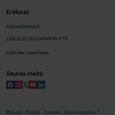
Eräluvat
eraluvat@metsa.fi
+358 20 69 2424
(arkisin klo 9-15)
0,00€/min + pvm/mpm
Seuraa meitä
Suomi
English
Svenska
Davvisámegiella