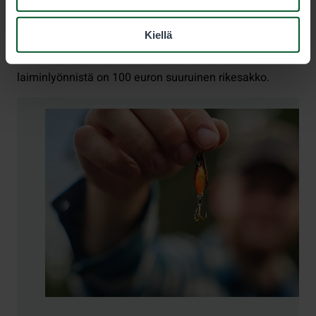
Jos kalastajalla ei ole tositetta mukanaan, hänet
määrätään käymään seitsemän päivän kuluessa
Kiellä
poliisiasemalla näyttämässä kalastushetkellä voimassa
olleen todisteen. Sanktio kalastonhoitomaksun
laiminlyönnistä on 100 euron suuruinen rikesakko.