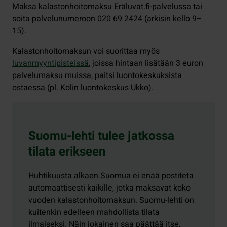
Maksa kalastonhoitomaksu Eräluvat.fi-palvelussa tai
soita palvelunumeroon 020 69 2424 (arkisin kello 9–
15).
Kalastonhoitomaksun voi suorittaa myös
luvanmyyntipisteissä
, joissa hintaan lisätään 3 euron
palvelumaksu muissa, paitsi luontokeskuksista
ostaessa (pl. Kolin luontokeskus Ukko).
Suomu-lehti tulee jatkossa
tilata erikseen
Huhtikuusta alkaen Suomua ei enää postiteta
automaattisesti kaikille, jotka maksavat koko
vuoden kalastonhoitomaksun. Suomu-lehti on
kuitenkin edelleen mahdollista tilata
ilmaiseksi. Näin jokainen saa päättää itse,