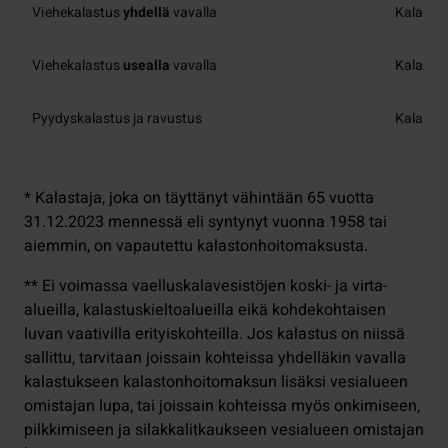
Viehekalastus
yhdellä
vavalla
Kalasto
Viehekalastus
usealla
vavalla
Kalaston
Pyydyskalastus ja ravustus
Kalaston
* Kalastaja, joka on täyttänyt vähintään 65 vuotta
31.12.2023 mennessä eli syntynyt vuonna 1958 tai
aiemmin, on vapautettu kalastonhoitomaksusta.
** Ei voimassa vaelluskalavesistöjen koski- ja virta-
alueilla, kalastuskieltoalueilla eikä kohdekohtaisen
luvan vaativilla erityiskohteilla. Jos kalastus on niissä
sallittu, tarvitaan joissain kohteissa yhdelläkin vavalla
kalastukseen kalastonhoitomaksun lisäksi vesialueen
omistajan lupa, tai joissain kohteissa myös onkimiseen,
pilkkimiseen ja silakkalitkaukseen vesialueen omistajan