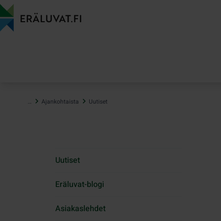
Hyppää
sisältöön
…
Ajankohtaista
Uutiset
Uutiset
Eräluvat-blogi
Asiakaslehdet