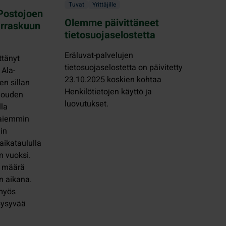
Tuvat
Yrittäjille
Postojoen
Olemme päivittäneet
arraskuun
tietosuojaselostetta
Eräluvat-palvelujen
ttänyt
tietosuojaselostetta on päivitetty
Ala-
23.10.2025 koskien kohtaa
en sillan
Henkilötietojen käyttö ja
louden
luovutukset.
lla
a aiemmin
iin
ikataululla
n vuoksi.
n määrä
n aikana.
 myös
 pysyvää