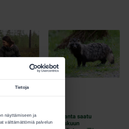
Tietoja
17.9.2025
aastoliikenne
Metsästys
ttäjille
Supikoirakanta saatu
ön näyttämiseen ja
a- ja
roimaan laskuun
at välttämättömiä palvelun
sa pitäisi