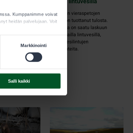
arvokkailla lintuvesillä
ää?
allituksen
Laajamittainen vieraspetojen
kanssa. Kumppanimme voivat
n!
pyyntihanke on tuottanut tulosta.
ttänyt heidän palvelujaan. Voit
Supikoirakanta on saatu laskuun
 Lapissa
useilla arvokkailla lintuvesillä,
esta
mikä turvaa vesilintujen
Markkinointi
amaan Lapin
pesimäolosuhteita.
elun
ysely on
.2025.
Salli kaikki