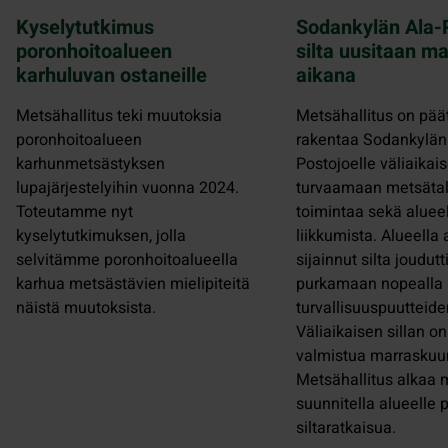
Kyselytutkimus
Sodankylän Ala-
poronhoitoalueen
silta uusitaan m
karhuluvan ostaneille
aikana
Metsähallitus teki muutoksia
Metsähallitus on pää
poronhoitoalueen
rakentaa Sodankylän 
karhunmetsästyksen
Postojoelle väliaikais
lupajärjestelyihin vuonna 2024.
turvaamaan metsäta
Toteutamme nyt
toimintaa sekä aluee
kyselytutkimuksen, jolla
liikkumista. Alueell
selvitämme poronhoitoalueella
sijainnut silta joudutt
karhua metsästävien mielipiteitä
purkamaan nopealla a
näistä muutoksista.
turvallisuuspuutteide
Väliaikaisen sillan o
valmistua marraskuu
Metsähallitus alkaa
suunnitella alueelle
siltaratkaisua.