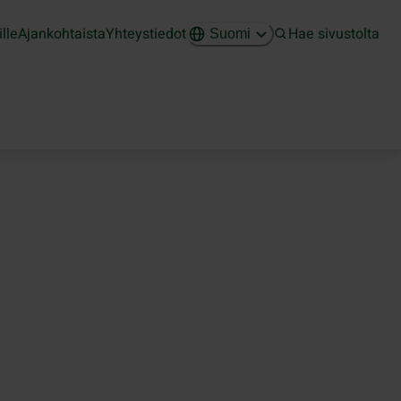
ille
Ajankohtaista
Yhteystiedot
Hae sivustolta
Suomi