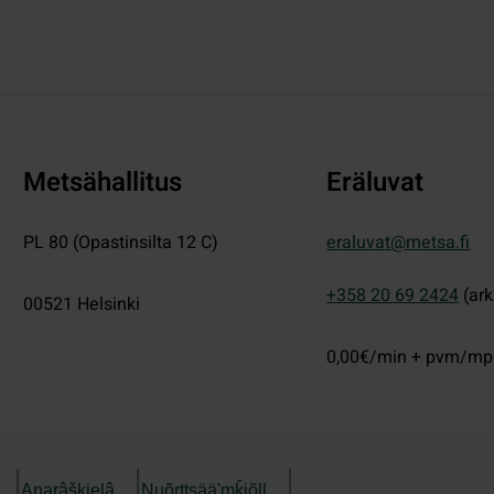
Metsähallitus
Eräluvat
PL 80 (Opastinsilta 12 C)
eraluvat@metsa.fi
+358 20 69 2424
(ark
00521
Helsinki
0,00€/min + pvm/m
Anarâškielâ
Nuõrttsääʹmǩiõll