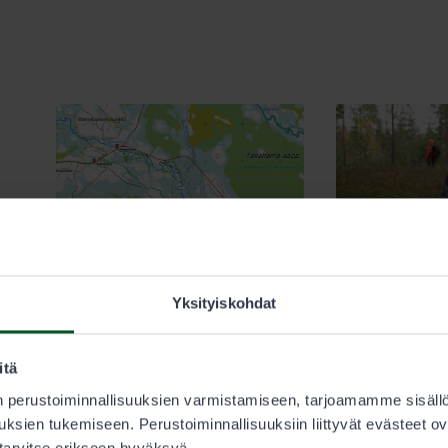
Yksityiskohdat
22.10.2025
26.9.2025
Metsästys
Kalastus
Metsästys
M
itä
Erävalvonta
Tuvat
Yri
Sodankylän Ala-Postojoen
 perustoiminnallisuuksien varmistamiseen, tarjoamamme sisäll
Miten valtion ma
sillan purkutyöt alkavat –
ksien tukemiseen. Perustoiminnallisuuksiin liittyvät evästeet ov
vesialueita Lapis
 tarvitse erikseen hyväksyä.