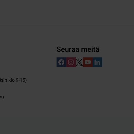
Seuraa meitä
isin klo 9-15)
pm