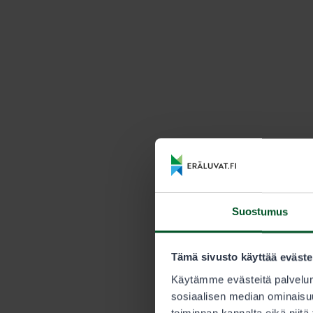
Suostumus
Tämä sivusto käyttää eväste
Käytämme evästeitä palvelun
sosiaalisen median ominaisuu
toiminnan kannalta eikä niitä