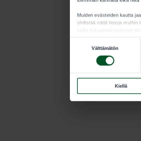
Muiden evästeiden kautta j
yhdistää näitä tietoja muihin t
sallia haluamasi evästeet alt
Suostumuksen
Välttämätön
valinta
Kiellä