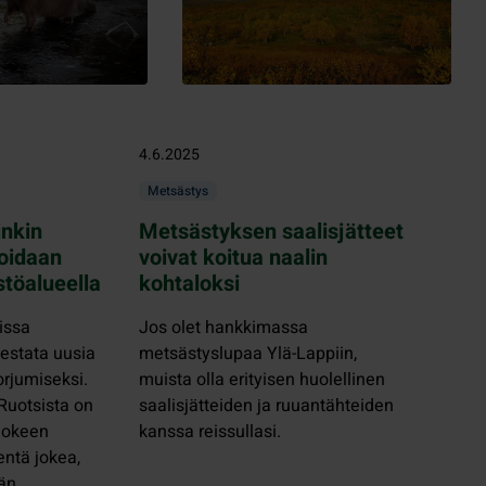
4.6.2025
Metsästys
inkin
Metsästyksen saalisjätteet
toidaan
voivat koitua naalin
stöalueella
kohtaloksi
issa
Jos olet hankkimassa
testata uusia
metsästyslupaa Ylä-Lappiin,
rjumiseksi.
muista olla erityisen huolellinen
Ruotsista on
saalisjätteiden ja ruuantähteiden
njokeen
kanssa reissullasi.
entä jokea,
än.