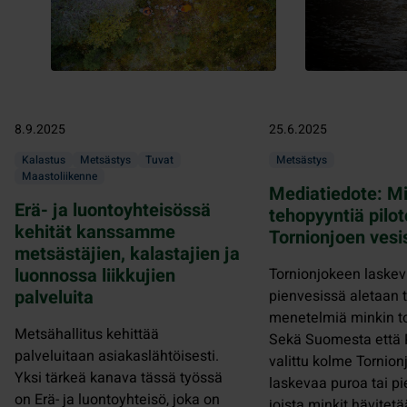
8.9.2025
25.6.2025
Kalastus
Metsästys
Tuvat
Metsästys
Maastoliikenne
Mediatiedote: M
Erä- ja luontoyhteisössä
tehopyyntiä pilo
kehität kanssamme
Tornionjoen vesi
metsästäjien, kalastajien ja
luonnossa liikkujien
Tornionjokeen laskev
palveluita
pienvesissä aletaan 
menetelmiä minkin to
Metsähallitus kehittää
Sekä Suomesta että 
palveluitaan asiakaslähtöisesti.
valittu kolme Tornio
Yksi tärkeä kanava tässä työssä
laskevaa puroa tai pi
on Erä- ja luontoyhteisö, joka on
joista minkit hävitetä