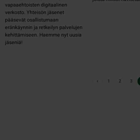
vapaaehtoisten digitaalinen
verkosto. Yhteisön jäsenet
pääsevät osallistumaan
eränkäynnin ja retkeilyn palvelujen
kehittämiseen. Haemme nyt uusia
jäseniä!
1
2
3