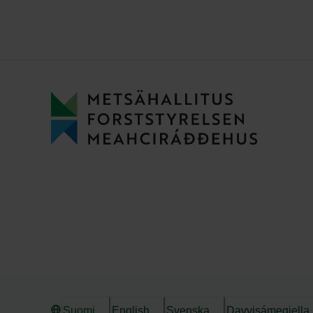
Suomi
English
Svenska
Davvisámegiella