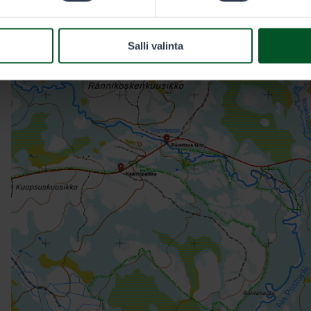
kääntymispaikka. Sillan purkupaikan molemmin puolin asetet
Salli valinta