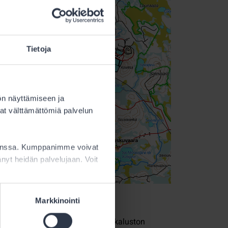
Tietoja
ön näyttämiseen ja
at välttämättömiä palvelun
kanssa. Kumppanimme voivat
ttänyt heidän palvelujaan. Voit
Markkinointi
nnetaan maavallit sekä raskaan kaluston