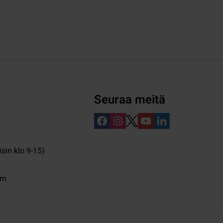
Seuraa meitä
isin klo 9-15)
pm