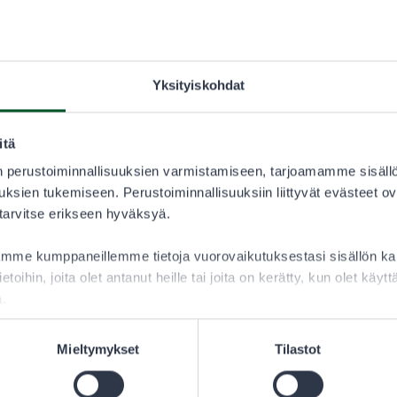
Yksityiskohdat
itä
 perustoiminnallisuuksien varmistamiseen, tarjoamamme sisäll
ksien tukemiseen. Perustoiminnallisuuksiin liittyvät evästeet ov
 tarvitse erikseen hyväksyä.
aamme kumppaneillemme tietoja vuorovaikutuksestasi sisällön 
ietoihin, joita olet antanut heille tai joita on kerätty, kun olet käy
a.
Mieltymykset
Tilastot
Sillan purkamisen yhteydessä sen molemmille puolille rake