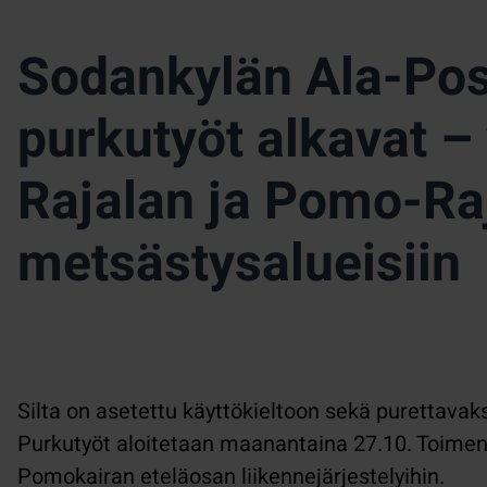
Sodankylän Ala-Post
purkutyöt alkavat –
Rajalan ja Pomo-Ra
metsästysalueisiin
Silta on asetettu käyttökieltoon sekä purettavaks
Purkutyöt aloitetaan maanantaina 27.10. Toimen
Pomokairan eteläosan liikennejärjestelyihin.