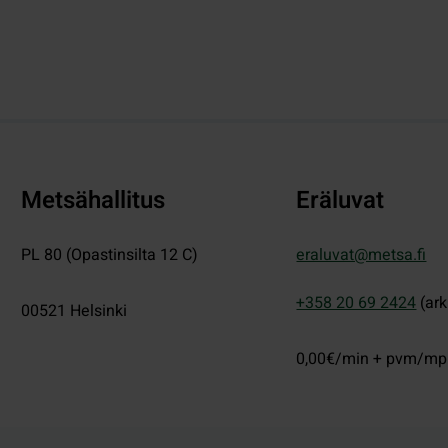
Metsähallitus
Eräluvat
PL 80 (Opastinsilta 12 C)
eraluvat@metsa.fi
+358 20 69 2424
(ark
00521
Helsinki
0,00€/min + pvm/m