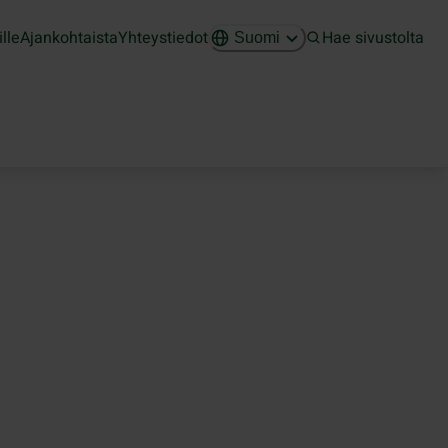
ille
Ajankohtaista
Yhteystiedot
Hae sivustolta
Suomi