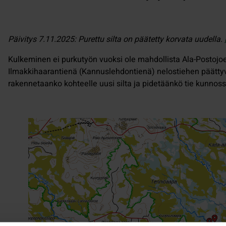
Päivitys 7.11.2025: Purettu silta on päätetty korvata uudella.
Kulkeminen ei purkutyön vuoksi ole mahdollista Ala-Postojoe
Ilmakkihaarantienä (Kannuslehdontienä) nelostiehen päättyvä
rakennetaanko kohteelle uusi silta ja pidetäänkö tie kunnos