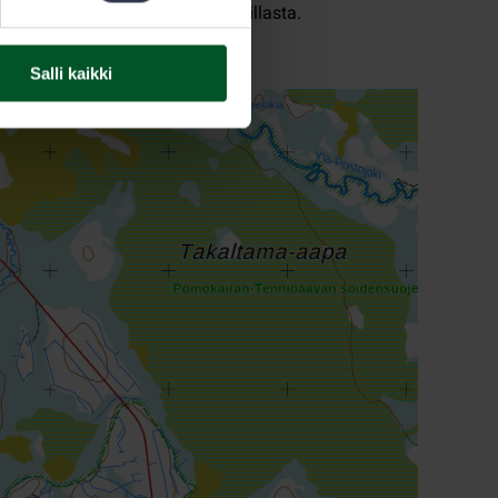
aan varoitusmerkit puretusta sillasta.
Salli kaikki