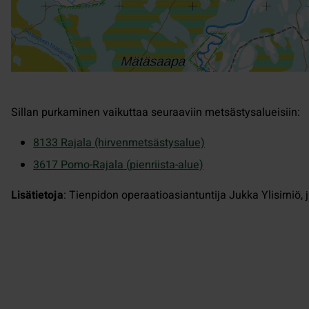
Sillan purkaminen vaikuttaa seuraaviin metsästysalueisiin:
8133 Rajala (hirvenmetsästysalue)
3617 Pomo-Rajala (pienriista-alue)
Lisätietoja
: Tienpidon operaatioasiantuntija Jukka Ylisirniö,