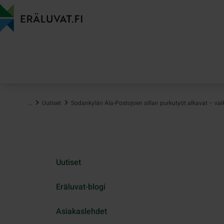
Hyppää
sisältöön
…
Uutiset
Sodankylän Ala-Postojoen sillan purkutyöt alkavat – va
Uutiset
Eräluvat-blogi
Asiakaslehdet