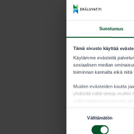
Suostumus
Tämä sivusto käyttää eväste
Käytämme evästeitä palvelun
sosiaalisen median ominaisuu
toiminnan kannalta eikä niitä
Muiden evästeiden kautta j
yhdistää näitä tietoja muihin t
sallia haluamasi evästeet alt
Suostumuksen
Välttämätön
valinta