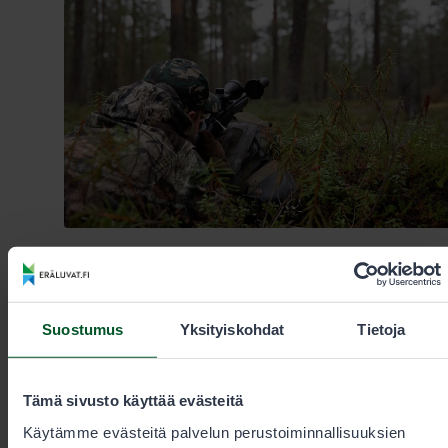
11.6.2026
Metsästys
Suostumus
Yksityiskohdat
Tietoja
Metsästyslupien ostamisessa ongelmia
Eräluvat.fi-palvelussa ilmeni teknisiä ongelmia
Tämä sivusto käyttää evästeitä
tiistaiaamuna, jotka hellittivät kello 10 jälkeen. Osa
Käytämme evästeitä palvelun perustoiminnallisuuksien