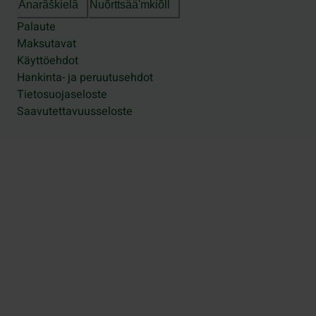
Anarâškielâ
Nuõrttsääʹmǩiõll
Palaute
Maksutavat
Käyttöehdot
Hankinta- ja peruutusehdot
Tietosuojaseloste
Saavutettavuusseloste