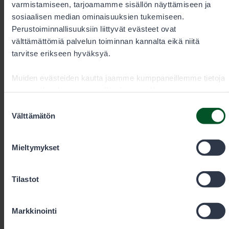
asiakkaista ei pystynyt maksamaan ostoskoriin
varmistamiseen, tarjoamamme sisällön näyttämiseen ja
varaamiaan lupia.
sosiaalisen median ominaisuuksien tukemiseen.
Perustoiminnallisuuksiin liittyvät evästeet ovat
välttämättömiä palvelun toiminnan kannalta eikä niitä
tarvitse erikseen hyväksyä.
Muiden evästeiden kautta jaamme kumppaneillemme tietoja
vuorovaikutuksestasi sisällön kanssa. Kumppanimme
voivat yhdistää näitä tietoja muihin tietoihin, joita olet
Suostumuksen
antanut heille tai joita on kerätty, kun olet käyttänyt heidän
Välttämätön
valinta
palvelujaan. Voit sallia haluamasi evästeet alta.
Mieltymykset
Tilastot
Markkinointi
11.6.2026