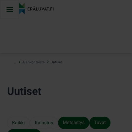
Hyppää
sisältöön
…
Ajankohtaista
Uutiset
Uutiset
Metsästys
Tuvat
Kaikki
Kalastus