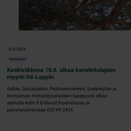
10.6.2026
Metsästys
Keskiviikkona 10.6. alkaa kanalintulupien
myynti Itä-Lappiin
Sallan, Savukosken, Pelkosenniemen, Sodankylän ja
Kemijärven metsästysalueiden lupapyynti alkaa
aamulla kello 9 Eräluvat.fi-palvelussa ja
palvelunumerossa 020 69 2424.