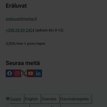
Eräluvat
eraluvat@metsa.fi
+358 20 69 2424
(arkisin klo 9-15)
0,00€/min + pvm/mpm
Seuraa meitä
Suomi
English
Svenska
Davvisámegiella