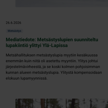
26.6.2026
Metsästys
Mediatiedote: Metsästyslupien suunniteltu
lupakiintiö ylittyi Ylä-Lapissa
Metsähallituksen metsästyslupia myytiin kesäkuussa
enemmän kuin niitä oli asetettu myyntiin. Ylitys johtui
järjestelmävirheestä, ja se koski kolmen pohjoisimman
kunnan alueen metsästyslupia. Ylitystä kompensoidaan
elokuun lupamyynnissä.