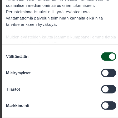
Pohjanmaan lupa-alueet.
sosiaalisen median ominaisuuksien tukemiseen.
Perustoiminnallisuuksiin liittyvät evästeet ovat
välttämättömiä palvelun toiminnan kannalta eikä niitä
tarvitse erikseen hyväksyä.
Muiden evästeiden kautta jaamme kumppaneillemme tietoja
vuorovaikutuksestasi sisällön kanssa. Kumppanimme
voivat yhdistää näitä tietoja muihin tietoihin, joita olet
Suostumuksen
antanut heille tai joita on kerätty, kun olet käyttänyt heidän
Välttämätön
valinta
palvelujaan. Voit sallia haluamasi evästeet alta.
Mieltymykset
Tilastot
Markkinointi
10.6.2026