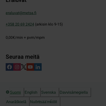
Eräluvat
eraluvat@metsa.fi
+358 20 69 2424
(arkisin klo 9-15)
0,00€/min + pvm/mpm
Seuraa meitä
Suomi
English
Svenska
Davvisámegiella
Anarâškielâ
Nuõrttsääʹmǩiõll