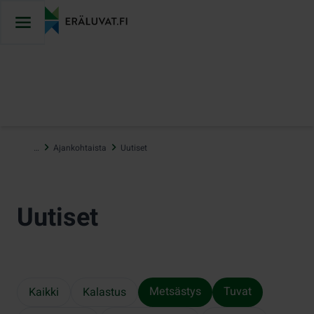
Hyppää
sisältöön
…
Ajankohtaista
Uutiset
Uutiset
Metsästys
Tuvat
Kaikki
Kalastus