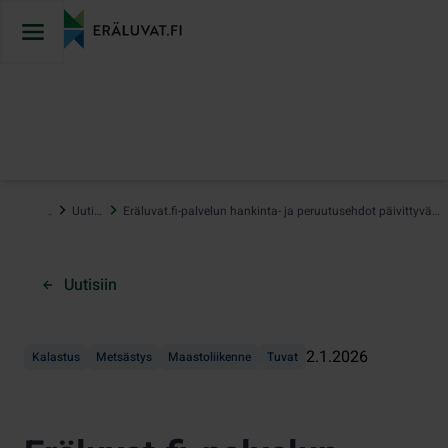
Hyppää
sisältöön
…
Uutiset
Eräluvat.fi-palvelun hankinta- ja peruutusehdot päivittyvät 2.1.2026
Uutisiin
2.1.2026
Kalastus
Metsästys
Maastoliikenne
Tuvat