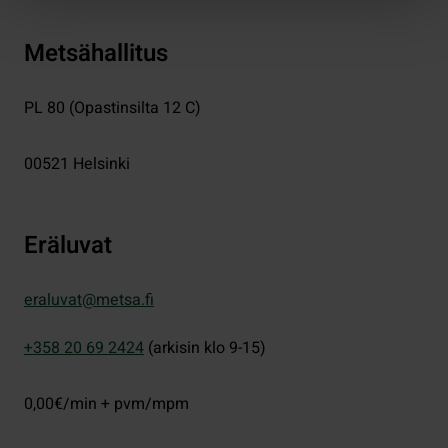
Metsähallitus
PL 80 (Opastinsilta 12 C)
00521
Helsinki
Eräluvat
eraluvat@metsa.fi
+358 20 69 2424
(arkisin klo 9-15)
0,00€/min + pvm/mpm