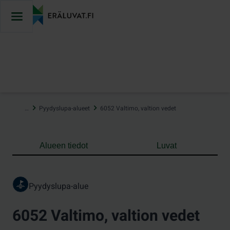
Hyppää
sisältöön
…
Pyydyslupa-alueet
6052 Valtimo, valtion vedet
Alueen tiedot
Luvat
Pyydyslupa-alue
6052 Valtimo, valtion vedet