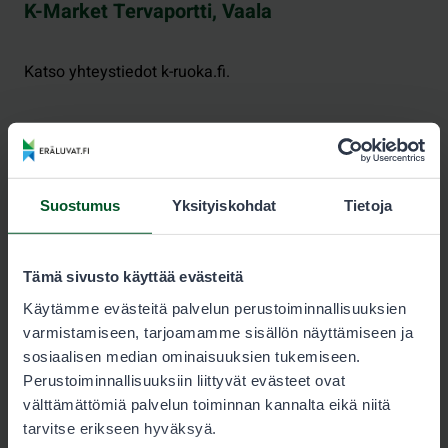
K-Market Tervaportti, Vaala
Katso yhteystiedot k-ruoka.fi.
Konesola Ky, Nurmes
Suostumus
Yksityiskohdat
Tietoja
Katso yhteystiedot osoitteesta facebook.com/konesola.
Tämä sivusto käyttää evästeitä
Käytämme evästeitä palvelun perustoiminnallisuuksien
varmistamiseen, tarjoamamme sisällön näyttämiseen ja
sosiaalisen median ominaisuuksien tukemiseen.
Pääkkönen & Piirainen, Kuhmo
Perustoiminnallisuuksiin liittyvät evästeet ovat
välttämättömiä palvelun toiminnan kannalta eikä niitä
tarvitse erikseen hyväksyä.
Koulukatu 11, 88900 KUHMO