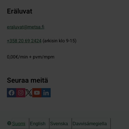
Eräluvat
eraluvat@metsa.fi
+358 20 69 2424
(arkisin klo 9-15)
0,00€/min + pvm/mpm
Seuraa meitä
Suomi
English
Svenska
Davvisámegiella