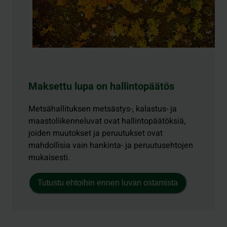
Maksettu lupa on hallintopäätös
Metsähallituksen metsästys-, kalastus- ja
maastoliikenneluvat ovat hallintopäätöksiä,
joiden muutokset ja peruutukset ovat
mahdollisia vain hankinta- ja peruutusehtojen
mukaisesti.
Tutustu ehtoihin ennen luvan ostamista