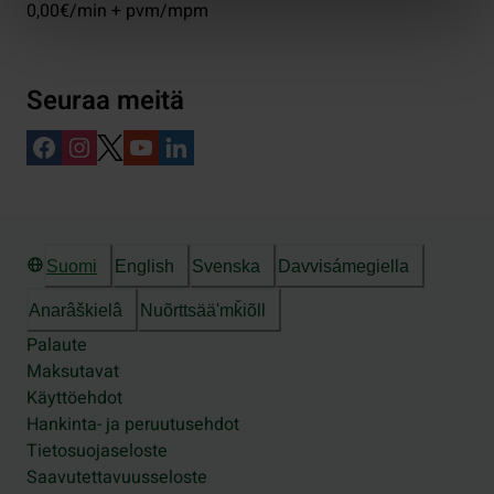
0,00€/min + pvm/mpm
Seuraa meitä
Suomi
English
Svenska
Davvisámegiella
Anarâškielâ
Nuõrttsääʹmǩiõll
Palaute
Maksutavat
Käyttöehdot
Hankinta- ja peruutusehdot
Tietosuojaseloste
Saavutettavuusseloste