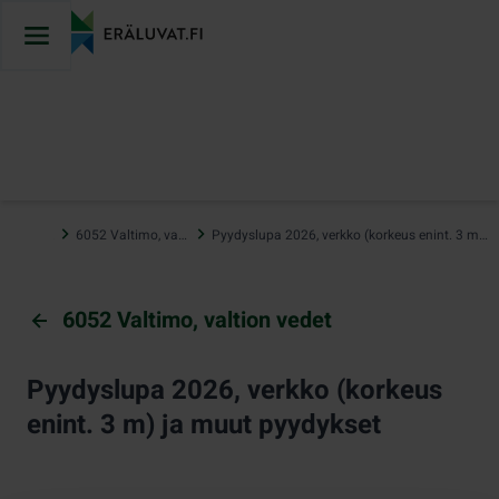
Hyppää
sisältöön
…
6052 Valtimo, valtion vedet
Pyydyslupa 2026, verkko (korkeus enint. 3 m) ja muut pyydykset
6052 Valtimo, valtion vedet
Pyydyslupa 2026, verkko (korkeus
enint. 3 m) ja muut pyydykset