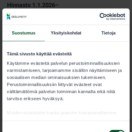
Hinnasto 1.1.2026–
KESTO
LUVAN KÄYTTÄJÄ
Kausi
12,00 €
Suostumus
Yksityiskohdat
Tietoja
Pyydyslupa on pyynti- tai venekuntakohtainen, ja se on
Tämä sivusto käyttää evästeitä
voimassa kalenterivuoden.
Käytämme evästeitä palvelun perustoiminnallisuuksien
varmistamiseen, tarjoamamme sisällön näyttämiseen ja
sosiaalisen median ominaisuuksien tukemiseen.
Perustoiminnallisuuksiin liittyvät evästeet ovat
välttämättömiä palvelun toiminnan kannalta eikä niitä
tarvitse erikseen hyväksyä.
Muiden evästeiden kautta jaamme kumppaneillemme
tietoja vuorovaikutuksestasi sisällön kanssa.
Kumppanimme voivat yhdistää näitä tietoja muihin
Suostumuksen