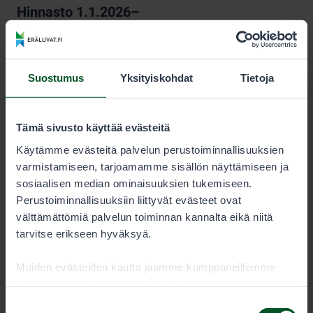
Hinnasto 1.1.2026–
KESTO
LUVAN KÄYTTÄJÄ
Kausi
18,00 €
Suostumus
Yksityiskohdat
Tietoja
Pyydyslupa on pyynti- tai venekuntakohtainen, ja se on
Tämä sivusto käyttää evästeitä
voimassa kalenterivuoden.
Käytämme evästeitä palvelun perustoiminnallisuuksien
varmistamiseen, tarjoamamme sisällön näyttämiseen ja
sosiaalisen median ominaisuuksien tukemiseen.
Perustoiminnallisuuksiin liittyvät evästeet ovat
välttämättömiä palvelun toiminnan kannalta eikä niitä
tarvitse erikseen hyväksyä.
Muiden evästeiden kautta jaamme kumppaneillemme
tietoja vuorovaikutuksestasi sisällön kanssa.
Kumppanimme voivat yhdistää näitä tietoja muihin
Suostumuksen