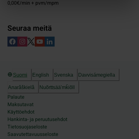
0,00€/min + pvm/mpm
Seuraa meitä
Suomi
English
Svenska
Davvisámegiella
Anarâškielâ
Nuõrttsääʹmǩiõll
Palaute
Maksutavat
Käyttöehdot
Hankinta- ja peruutusehdot
Tietosuojaseloste
Saavutettavuusseloste