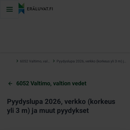
Hyppää
sisältöön
…
6052 Valtimo, valtion vedet
Pyydyslupa 2026, verkko (korkeus yli 3 m) ja muut pyydykset
6052 Valtimo, valtion vedet
Pyydyslupa 2026, verkko (korkeus
yli 3 m) ja muut pyydykset