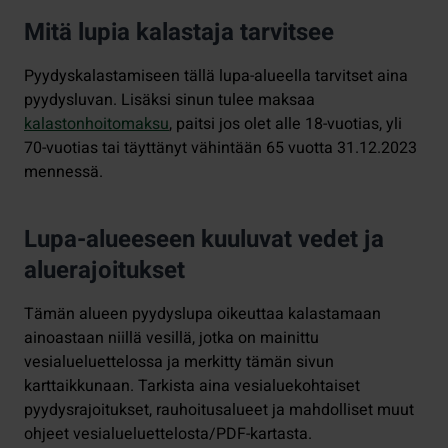
Mitä lupia kalastaja tarvitsee
Pyydyskalastamiseen tällä lupa-alueella tarvitset aina
pyydysluvan. Lisäksi sinun tulee maksaa
kalastonhoitomaksu
, paitsi jos olet alle 18-vuotias, yli
70-vuotias tai täyttänyt vähintään 65 vuotta 31.12.2023
mennessä.
Lupa-alueeseen kuuluvat vedet ja
aluerajoitukset
Tämän alueen pyydyslupa oikeuttaa kalastamaan
ainoastaan niillä vesillä, jotka on mainittu
vesialueluettelossa ja merkitty tämän sivun
karttaikkunaan. Tarkista aina vesialuekohtaiset
pyydysrajoitukset, rauhoitusalueet ja mahdolliset muut
ohjeet vesialueluettelosta/PDF-kartasta.