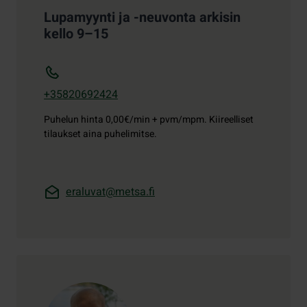
Lupamyynti ja -neuvonta arkisin
kello 9–15
+35820692424
Puhelun hinta
0,00€/min + pvm/mpm. Kiireelliset
tilaukset aina puhelimitse.
eraluvat@metsa.fi
Yhteystiedot