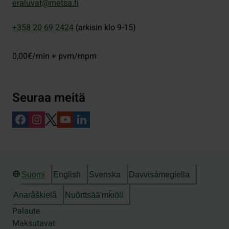
eraluvat@metsa.fi
+358 20 69 2424
(arkisin klo 9-15)
0,00€/min + pvm/mpm
Seuraa meitä
Suomi
English
Svenska
Davvisámegiella
Anarâškielâ
Nuõrttsääʹmǩiõll
Palaute
Maksutavat