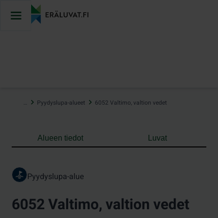
Hyppää
sisältöön
…
Pyydyslupa-alueet
6052 Valtimo, valtion vedet
Alueen tiedot
Luvat
Pyydyslupa-alue
6052 Valtimo, valtion vedet