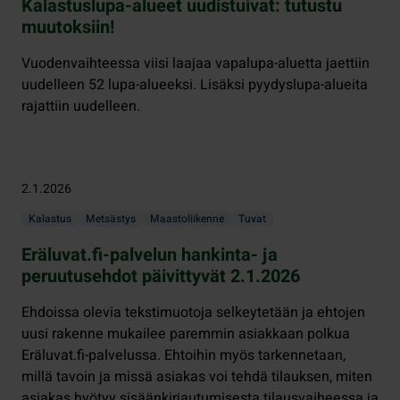
Kalastuslupa-alueet uudistuivat: tutustu
muutoksiin!
Vuodenvaihteessa viisi laajaa vapalupa-aluetta jaettiin
uudelleen 52 lupa-alueeksi. Lisäksi pyydyslupa-alueita
rajattiin uudelleen.
2.1.2026
Kalastus
Metsästys
Maastoliikenne
Tuvat
Eräluvat.fi-palvelun hankinta- ja
peruutusehdot päivittyvät 2.1.2026
Ehdoissa olevia tekstimuotoja selkeytetään ja ehtojen
uusi rakenne mukailee paremmin asiakkaan polkua
Eräluvat.fi-palvelussa. Ehtoihin myös tarkennetaan,
millä tavoin ja missä asiakas voi tehdä tilauksen, miten
asiakas hyötyy sisäänkirjautumisesta tilausvaiheessa ja