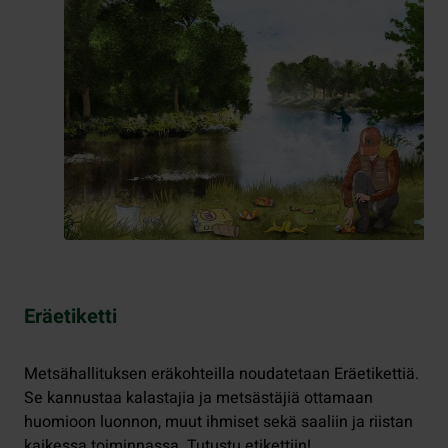
Eräetiketti
Metsähallituksen eräkohteilla noudatetaan Eräetikettiä.
Se kannustaa kalastajia ja metsästäjiä ottamaan
huomioon luonnon, muut ihmiset sekä saaliin ja riistan
kaikessa toiminnassa. Tutustu etikettiin!