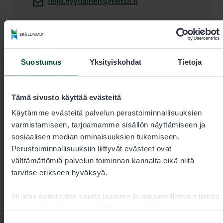
teijo.hyytiainen@metsa.fi
Suostumus
Yksityiskohdat
Tietoja
Tämä sivusto käyttää evästeitä
Käytämme evästeitä palvelun perustoiminnallisuuksien
varmistamiseen, tarjoamamme sisällön näyttämiseen ja
sosiaalisen median ominaisuuksien tukemiseen.
Erätarkastaja
Perustoiminnallisuuksiin liittyvät evästeet ovat
välttämättömiä palvelun toiminnan kannalta eikä niitä
Antti Niemi
tarvitse erikseen hyväksyä.
Toimialue
Savo, Etelä-Karjala, Nurmes ja
Muiden evästeiden kautta jaamme kumppaneillemme tietoja
Valtimo
vuorovaikutuksestasi sisällön kanssa. Kumppanimme
Toimipaikka
voivat yhdistää näitä tietoja muihin tietoihin, joita olet