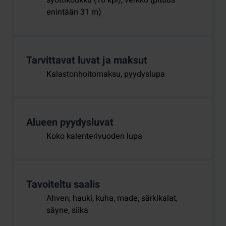
syöttikoukku (10 kpl), verkko (pituus
enintään 31 m)
Tarvittavat luvat ja maksut
Kalastonhoitomaksu, pyydyslupa
Alueen pyydysluvat
Koko kalenterivuoden lupa
Tavoiteltu saalis
Ahven, hauki, kuha, made, särkikalat,
säyne, siika