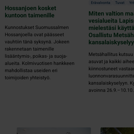
Erävalvonta
Tuvat
Yri
Hossanjoen kosket
Miten valtion ma
kuntoon taimenille
vesialueita Lapis
mielestäsi käytt
Kunnostukset Suomussalmen
Osallistu Metsäh
Hossanjoella ovat päässeet
kansalaiskyselyy
vauhtiin tänä syksynä. Jokeen
rakennetaan taimenille
Metsähallitus kutsuu
lisääntymis-, poikas- ja suoja-
asuvat ja kaikki aihe
alueita. Kolmivuotisen hankkeen
kiinnostuneet vasta
mahdollistaa useiden eri
luonnonvarasuunnitt
toimijoiden yhteistyö.
kansalaiskyselyyn. K
avoinna 26.9.–10.10