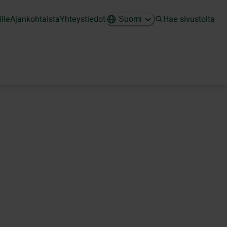
ille
Ajankohtaista
Yhteystiedot
Hae sivustolta
Suomi