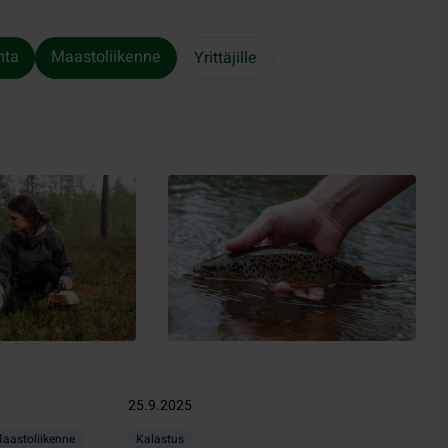
nta
Maastoliikenne
Yrittäjille
25.9.2025
aastoliikenne
Kalastus