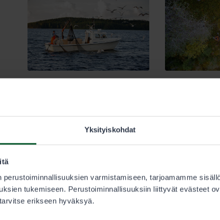
9.9.2025
8.9.2025
Kalastus
Kalastus
Metsästys
T
Maastoliikenne
Yksityiskohdat
Kuulutus: Kaupallisen
Erä- ja luontoyh
kalastuksen luvat
kehität kanssa
itä
metsästäjien, kal
Metsähallitus julistaa haettavaksi
 perustoiminnallisuuksien varmistamiseen, tarjoamamme sisäll
luonnossa liikkuj
kalastusluvat kaupalliseen
ksien tukemiseen. Perustoiminnallisuuksiin liittyvät evästeet ov
palveluita
kalastukseen Ylä-Lapin alueelle
 tarvitse erikseen hyväksyä.
vuosille 2026–2028 ja muualle
Metsähallitus kehittä
maahan vuosille 2026–2030.