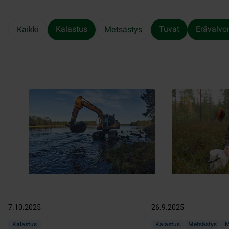
Kalastus
Tuvat
Erävalvo
Kaikki
Metsästys
7.10.2025
26.9.2025
Kalastus
Kalastus
Metsästys
M