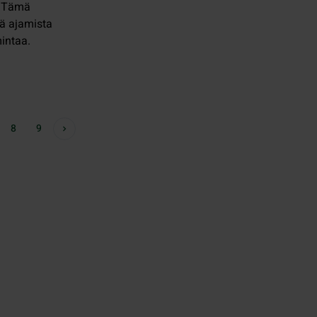
. Tämä
tä ajamista
mintaa.
8
9