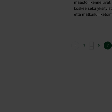
maastoliikenneluvat
koskee sekä yksityis
että matkailuliiketoi
1
6
7
…