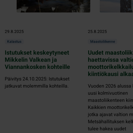
29.8.2025
25.8.2025
Kalastus
Maastoliikenne
Istutukset keskeytyneet
Uudet maastolii
Mikkelin Valkean ja
haettavissa valti
Viannankosken kohteille
moottorikelkkail
kiintiökausi alk
Päivitys 24.10.2025: Istutukset
jatkuvat molemmilla kohteilla.
Vuoden 2026 alussa 
uusi kolmivuotinen
maastoliikenteen kiin
Kaikkien moottorikelk
jotka ajavat valtion m
Metsähallituksen kelkk
tulee hakea uudet