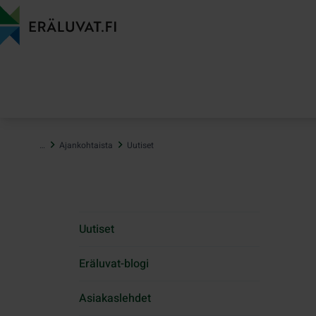
Hyppää
sisältöön
…
Ajankohtaista
Uutiset
Uutiset
Eräluvat-blogi
Asiakaslehdet