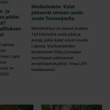
ttäjille
Mediatiedote: Kalat
a- ja
pääsevät uimaan uusiin
sa pitäisi
vesiin Tornionjoelta
ää?
allituksen
Metsähallitus on saanut avattua
n!
163 kilometriä uusia jokia ja
puroja, joihin kalat voivat nousta
 Lapissa
Lapissa. Vaellusesteiden
esta
poistaminen liittyy Euroopan
amaan Lapin
suurimpaan jokiluonnon
elun
ennallistamistyöhön, Triwa LIFE -
ysely on
hankkeeseen.
.2025.