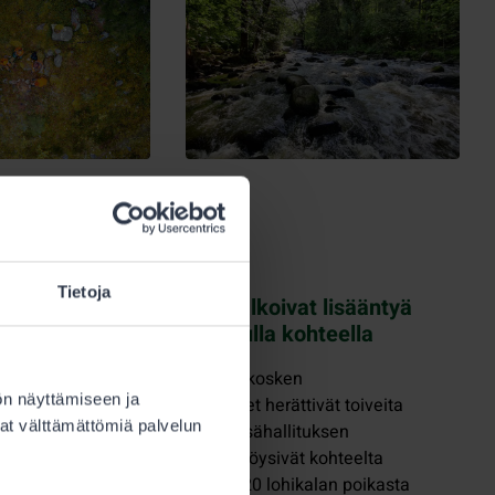
29.8.2025
uvat
Kalastus
Tietoja
Lohikalat alkoivat lisääntyä
teisössä
kunnostetulla kohteella
mme
astajien ja
Latokartanonkosken
ön näyttämiseen ja
ien
koekalastukset herättivät toiveita
at välttämättömiä palvelun
Salossa. Metsähallituksen
asiantuntijat löysivät kohteelta
ä
paikoin jopa 20 lohikalan poikasta