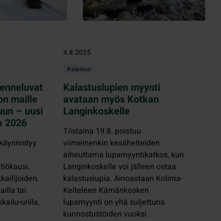
4.8.2025
Kalastus
kenneluvat
Kalastuslupien myynti
on maille
avataan myös Kotkan
uun – uusi
Langinkoskelle
aa 2026
Tiistaina 19.8. poistuu
käynnistyy
viimeinenkin kesähelteiden
aiheuttama lupamyyntikatkos, kun
tiökausi.
Langinkoskelle voi jälleen ostaa
kailijoiden,
kalastuslupia. Ainoastaan Kolima-
ailla tai
Keiteleen Kärnänkosken
ailu-urilla,
lupamyynti on yhä suljettuna
kunnostustöiden vuoksi.