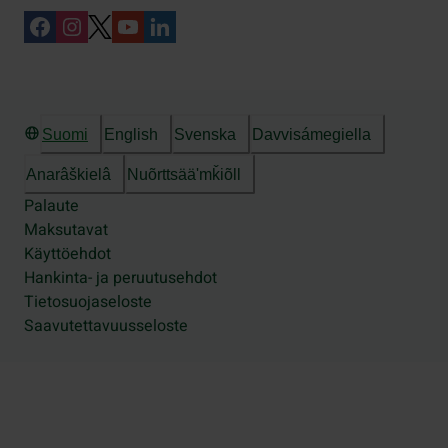
Suomi
English
Svenska
Davvisámegiella
Anarâškielâ
Nuõrttsääʹmǩiõll
Palaute
Maksutavat
Käyttöehdot
Hankinta- ja peruutusehdot
Tietosuojaseloste
Saavutettavuusseloste