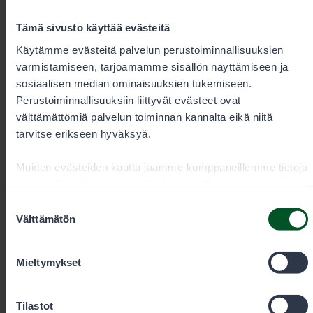
Vedet lämpenevät – vältä lohikalojen
kalastusta
Tämä sivusto käyttää evästeitä
Käytämme evästeitä palvelun perustoiminnallisuuksien
Viileä kesä on kääntynyt helteiseksi ja vedet
varmistamiseen, tarjoamamme sisällön näyttämiseen ja
lämpenevät vauhdilla. Lämpimät vedet ovat lohikaloille
sosiaalisen median ominaisuuksien tukemiseen.
tukalia, eivätkä ne välttämättä toivu vapauttamisen
Perustoiminnallisuuksiin liittyvät evästeet ovat
jälkeen. Metsähallitus suositteleekin välttämään
välttämättömiä palvelun toiminnan kannalta eikä niitä
lohikalojen kalastusta ja keskittämään pyynnin lämpöä
tarvitse erikseen hyväksyä.
paremmin sietäviin lajeihin.
Muiden evästeiden kautta jaamme kumppaneillemme tietoja
vuorovaikutuksestasi sisällön kanssa. Kumppanimme
voivat yhdistää näitä tietoja muihin tietoihin, joita olet
Suostumuksen
antanut heille tai joita on kerätty, kun olet käyttänyt heidän
Välttämätön
valinta
palvelujaan. Voit sallia haluamasi evästeet alta.
Mieltymykset
Tilastot