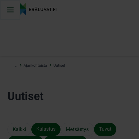
Hyppää
sisältöön
…
Ajankohtaista
Uutiset
Uutiset
Kalastus
Tuvat
Kaikki
Metsästys