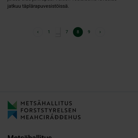
jatkuu täplärapuvesistöissä.
1
7
8
9
…