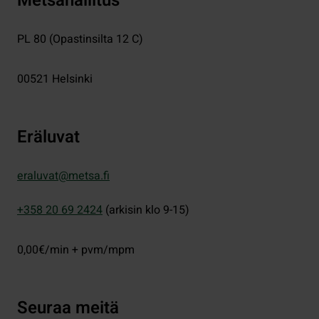
Metsähallitus
PL 80 (Opastinsilta 12 C)
00521
Helsinki
Eräluvat
eraluvat@metsa.fi
+358 20 69 2424
(arkisin klo 9-15)
0,00€/min + pvm/mpm
Seuraa meitä