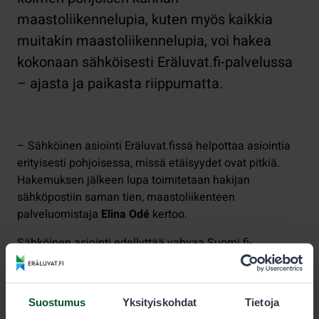
maastoliikennelupia, kuten myös kaikkia
muitakin maastoliikennelupia, voi hakea
kokonaan sähköisesti Eräluvat.fi-palvelussa
– ajasta ja paikasta riippumatta.
– Sähköinen asiointi Eräluvat.fissä helpottaa asiointia
erityisesti pohjoisessa, missä etäisyydet ovat pitkiä.
Hakemuksen jälkeen lupa toimitetaan hakijan
sähköpostiin saman tien, maastoliikenteen
palveluomistaja
Elina Odé
kertoo.
Sähköinen asiointi edellyttää vahvaa Suomi.fi-
tunnistautumista. Jos sähköinen haku ei ole
mahdollista, asiakasneuvoja auttaa lupahakemuksen
tekemisessä Metsähallituksen palvelupisteissä Inarissa
Suostumus
Yksityiskohdat
Tietoja
ja Hetassa. Asiakaspalvelupisteestä haettu lupa