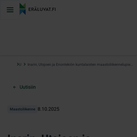
Hyppää
sisältöön
…
Uutiset
Inarin, Utsjoen ja Enontekiön kuntalaisten maastoliikennelupien sähköinen haku alkaa joulukuussa – helpottaa asiointia pohjoisessa
Uutisiin
8.10.2025
Maastoliikenne