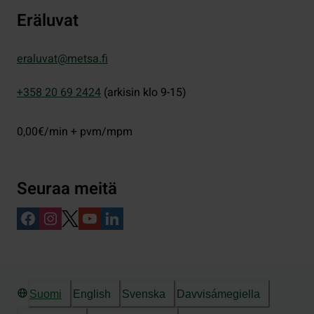
Eräluvat
eraluvat@metsa.fi
+358 20 69 2424
(arkisin klo 9-15)
0,00€/min + pvm/mpm
Seuraa meitä
Suomi
English
Svenska
Davvisámegiella