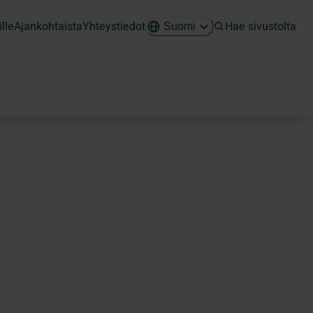
ille
Ajankohtaista
Yhteystiedot
Hae sivustolta
Suomi