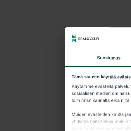
Suostumus
Tämä sivusto käyttää eväste
Käytämme evästeitä palvelun
sosiaalisen median ominaisuu
toiminnan kannalta eikä niitä
Muiden evästeiden kautta j
yhdistää näitä tietoja muihin t
sallia haluamasi evästeet alt