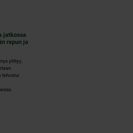
a jatkossa
än repun ja
nys ylittyy,
tetaan
a tehostui
uessa.