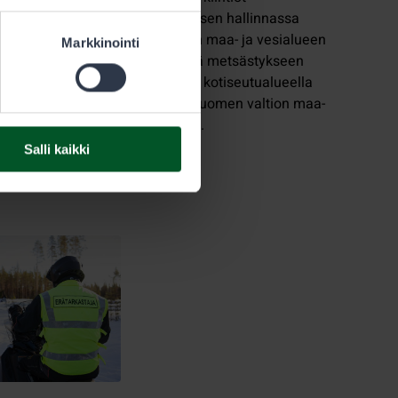
kareitiltä
Metsähallituksen hallinnassa
ta sudesta.
olevan valtion maa- ja vesialueen
Markkinointi
yt ilmi, että
käyttämisestä metsästykseen
ttäin
saamelaisten kotiseutualueella
i-myrkyllä.
sekä muilla Suomen valtion maa-
ja vesialueilla.
Salli kaikki