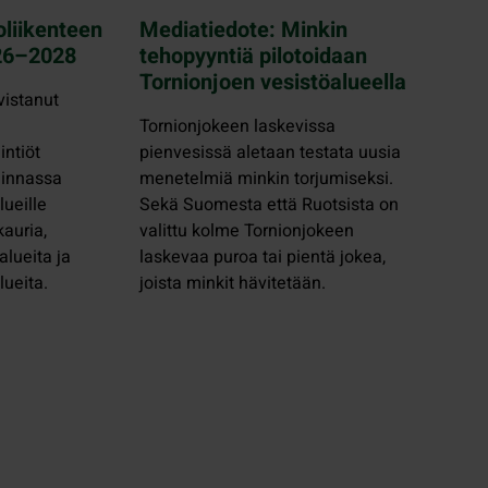
liikenteen
Mediatiedote: Minkin
026–2028
tehopyyntiä pilotoidaan
Tornionjoen vesistöalueella
vistanut
Tornionjokeen laskevissa
intiöt
pienvesissä aletaan testata uusia
linnassa
menetelmiä minkin torjumiseksi.
lueille
Sekä Suomesta että Ruotsista on
auria,
valittu kolme Tornionjokeen
lueita ja
laskevaa puroa tai pientä jokea,
lueita.
joista minkit hävitetään.