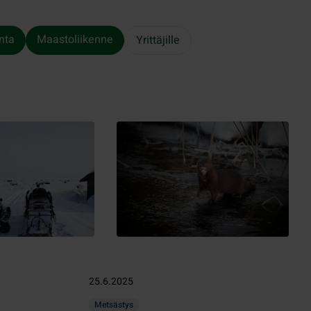
nta
Maastoliikenne
Yrittäjille
25.6.2025
Metsästys