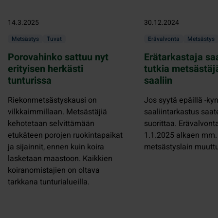
14.3.2025
30.12.2024
Metsästys
Tuvat
Erävalvonta
Metsästys
Porovahinko sattuu nyt
Erätarkastaja sa
erityisen herkästi
tutkia metsästäj
tunturissa
saaliin
Riekonmetsästyskausi on
Jos syytä epäillä -kyn
vilkkaimmillaan. Metsästäjiä
saaliintarkastus saa
kehotetaan selvittämään
suorittaa. Erävalvont
etukäteen porojen ruokintapaikat
1.1.2025 alkaen mm.
ja sijainnit, ennen kuin koira
metsästyslain muutt
lasketaan maastoon. Kaikkien
koiranomistajien on oltava
tarkkana tunturialueilla.