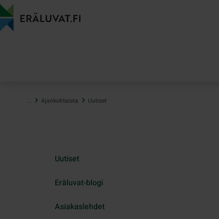
Hyppää
sisältöön
…
Ajankohtaista
Uutiset
Uutiset
Eräluvat-blogi
Asiakaslehdet