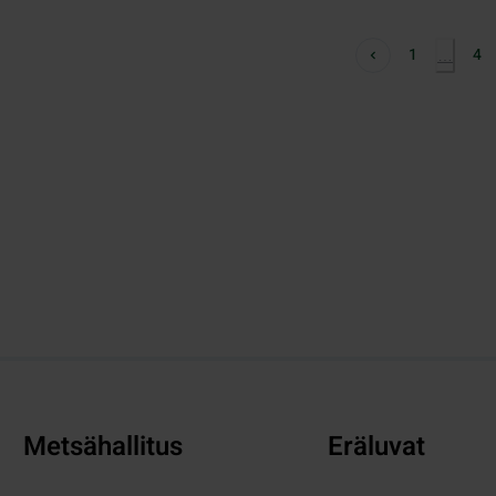
1
4
…
Metsähallitus
Eräluvat