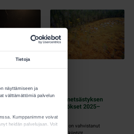
Tietoja
23.4.2025
ön näyttämiseen ja
Metsästys
at välttämättömiä palvelun
isi tutkii
Kuulutus: metsästyksen
olla
kiintiöpäätökset 2025–
keää
2028
kanssa. Kumppanimme voivat
a
ttänyt heidän palvelujaan. Voit
Metsähallitus on vahvistanut
 23.3.2025
aluekohtaiset kiintiöt