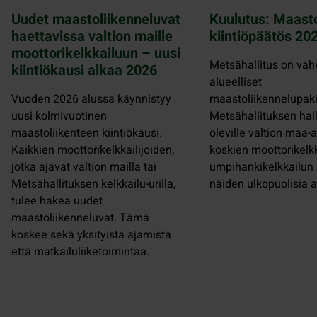
Uudet maastoliikenneluvat
Kuulutus: Maasto
haettavissa valtion maille
kiintiöpäätös 2
moottorikelkkailuun – uusi
Metsähallitus on vah
kiintiökausi alkaa 2026
alueelliset
Vuoden 2026 alussa käynnistyy
maastoliikennelupaki
uusi kolmivuotinen
Metsähallituksen hal
maastoliikenteen kiintiökausi.
oleville valtion maa-a
Kaikkien moottorikelkkailijoiden,
koskien moottorikelkk
jotka ajavat valtion mailla tai
umpihankikelkkailun a
Metsähallituksen kelkkailu-urilla,
näiden ulkopuolisia a
tulee hakea uudet
maastoliikenneluvat. Tämä
koskee sekä yksityistä ajamista
että matkailuliiketoimintaa.