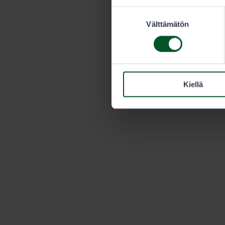
Suostumuksen
Välttämätön
valinta
Kiellä