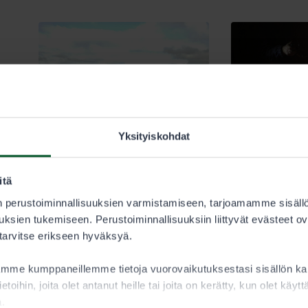
Yksityiskohdat
4.6.2025
22.5.2025
itä
 perustoiminnallisuuksien varmistamiseen, tarjoamamme sisäll
Metsästys
Erävalvonta
Metsästys
ksien tukemiseen. Perustoiminnallisuuksiin liittyvät evästeet ov
Metsästyksen saalisjätteet
Mediatiedote: Poli
 tarvitse erikseen hyväksyä.
voivat koitua naalin
Puolangan Puoki
kohtaloksi
tapahtunutta tör
aamme kumppaneillemme tietoja vuorovaikutuksestasi sisällön 
metsästysrikost
ietoihin, joita olet antanut heille tai joita on kerätty, kun olet käy
Jos olet hankkimassa
a.
metsästyslupaa Ylä-Lappiin,
Poliisille ilmoitettiin