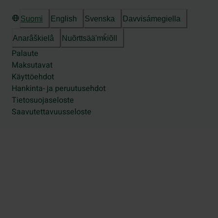
Suomi
English
Svenska
Davvisámegiella
Anarâškielâ
Nuõrttsääʹmǩiõll
Palaute
Maksutavat
Käyttöehdot
Hankinta- ja peruutusehdot
Tietosuojaseloste
Saavutettavuusseloste