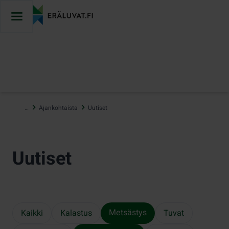
Hyppää
sisältöön
…
Ajankohtaista
Uutiset
Uutiset
Metsästys
Kaikki
Kalastus
Tuvat