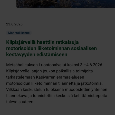
23.6.2026
Maastoliikenne
Kilpisjärvellä haettiin ratkaisuja
motorisoidun liiketoiminnan sosiaalisen
kestävyyden edistämiseen
Metsähallituksen Luontopalvelut kokosi 3.–4.6.2026
Kilpisjärvelle laajan joukon paikallisia toimijoita
tarkastelemaan Käsivarren erämaa-alueen
motorisoidun liiketoiminnan tilannetta ja jatkotoimia.
Vilkkaan keskustelun tuloksena muodostettiin yhteinen
tilannekuva ja tunnistettiin keskeisiä kehittämistarpeita
tulevaisuuteen.