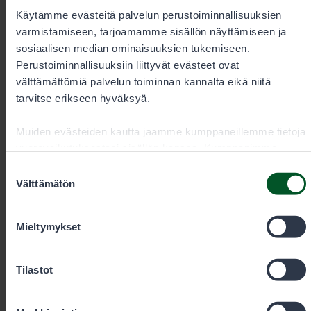
Käytämme evästeitä palvelun perustoiminnallisuuksien
Eräluvat.fi-palvelussa ilmeni teknisiä ongelmia
varmistamiseen, tarjoamamme sisällön näyttämiseen ja
tiistaiaamuna, jotka hellittivät kello 10 jälkeen. Osa
sosiaalisen median ominaisuuksien tukemiseen.
asiakkaista ei pystynyt maksamaan ostoskoriin
Perustoiminnallisuuksiin liittyvät evästeet ovat
varaamiaan lupia.
välttämättömiä palvelun toiminnan kannalta eikä niitä
tarvitse erikseen hyväksyä.
Muiden evästeiden kautta jaamme kumppaneillemme tietoja
vuorovaikutuksestasi sisällön kanssa. Kumppanimme
voivat yhdistää näitä tietoja muihin tietoihin, joita olet
Suostumuksen
antanut heille tai joita on kerätty, kun olet käyttänyt heidän
Välttämätön
valinta
palvelujaan. Voit sallia haluamasi evästeet alta.
Mieltymykset
Tilastot