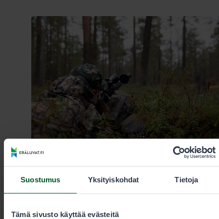
11.6.2026
Suostumus
Yksityiskohdat
Tietoja
Metsästys
Metsästyslupien ostamisessa ongelmia
Tämä sivusto käyttää evästeitä