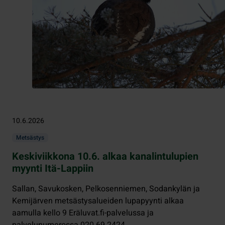
10.6.2026
Metsästys
Keskiviikkona 10.6. alkaa kanalintulupien
myynti Itä-Lappiin
Sallan, Savukosken, Pelkosenniemen, Sodankylän ja
Kemijärven metsästysalueiden lupapyynti alkaa
aamulla kello 9 Eräluvat.fi-palvelussa ja
palvelunumerossa 020 69 2424.