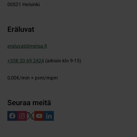
00521
Helsinki
Eräluvat
eraluvat@metsa.fi
+358 20 69 2424
(arkisin klo 9-15)
0,00€/min + pvm/mpm
Seuraa meitä