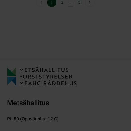
1
2
5
…
Metsähallitus
PL 80 (Opastinsilta 12 C)