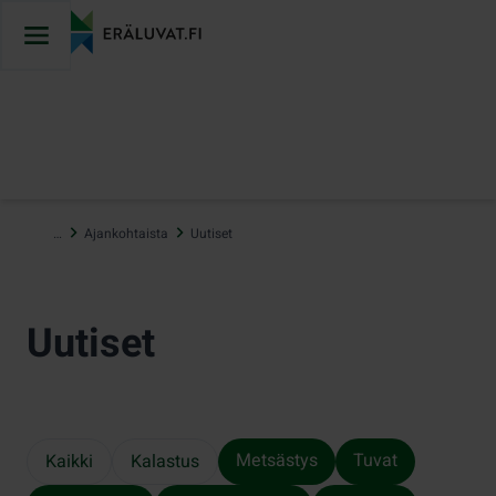
Hyppää
sisältöön
…
Ajankohtaista
Uutiset
Uutiset
Metsästys
Tuvat
Kaikki
Kalastus