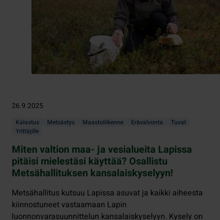
26.9.2025
Kalastus
Metsästys
Maastoliikenne
Erävalvonta
Tuvat
Yrittäjille
Miten valtion maa- ja vesialueita Lapissa
pitäisi mielestäsi käyttää? Osallistu
Metsähallituksen kansalaiskyselyyn!
Metsähallitus kutsuu Lapissa asuvat ja kaikki aiheesta
kiinnostuneet vastaamaan Lapin
luonnonvarasuunnittelun kansalaiskyselyyn. Kysely on