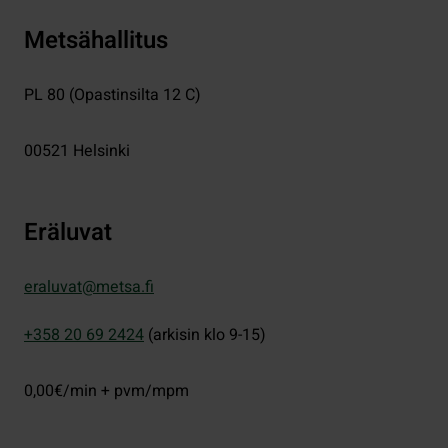
Metsähallitus
PL 80 (Opastinsilta 12 C)
00521
Helsinki
Eräluvat
eraluvat@metsa.fi
+358 20 69 2424
(arkisin klo 9-15)
0,00€/min + pvm/mpm