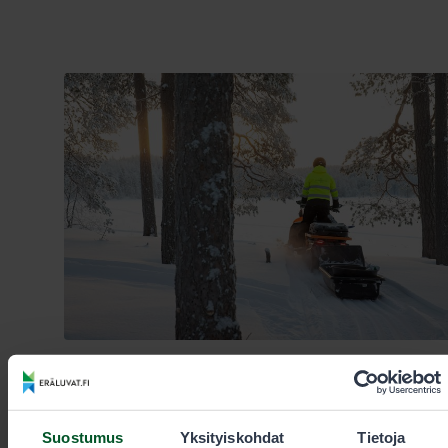
25.8.2025
Suostumus
Yksityiskohdat
Tietoja
Maastoliikenne