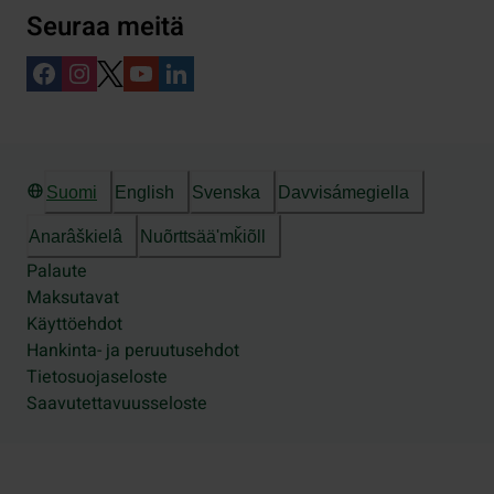
Seuraa meitä
Suomi
English
Svenska
Davvisámegiella
Anarâškielâ
Nuõrttsääʹmǩiõll
Palaute
Maksutavat
Käyttöehdot
Hankinta- ja peruutusehdot
Tietosuojaseloste
Saavutettavuusseloste