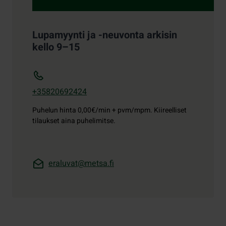
Lupamyynti ja -neuvonta arkisin
kello 9–15
+35820692424
Puhelun hinta
0,00€/min + pvm/mpm. Kiireelliset
tilaukset aina puhelimitse.
eraluvat@metsa.fi