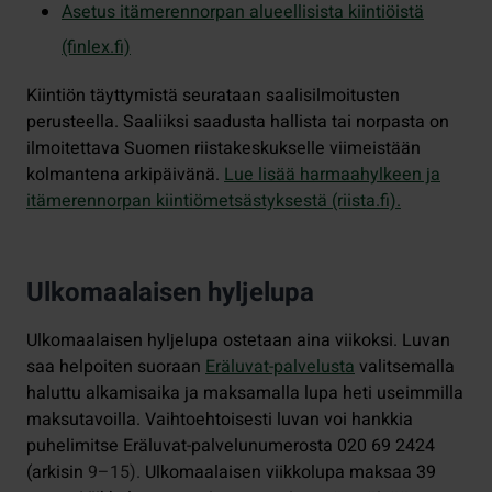
Asetus itämerennorpan alueellisista kiintiöistä
(finlex.fi)
Kiintiön täyttymistä seurataan saalisilmoitusten
perusteella. Saaliiksi saadusta hallista tai norpasta on
ilmoitettava Suomen riistakeskukselle viimeistään
kolmantena arkipäivänä.
Lue lisää harmaahylkeen ja
itämerennorpan kiintiömetsästyksestä (riista.fi).
Ulkomaalaisen hyljelupa
Ulkomaalaisen hyljelupa ostetaan aina viikoksi. Luvan
saa helpoiten suoraan
Eräluvat-palvelusta
valitsemalla
haluttu alkamisaika ja maksamalla lupa heti useimmilla
maksutavoilla. Vaihtoehtoisesti luvan voi hankkia
puhelimitse Eräluvat-palvelunumerosta 020 69 2424
(arkisin
9–15).
Ulkomaalaisen viikkolupa maksaa 39