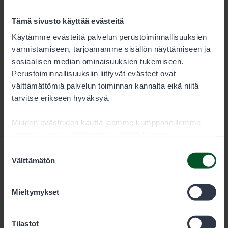
Tämä sivusto käyttää evästeitä
Käytämme evästeitä palvelun perustoiminnallisuuksien
varmistamiseen, tarjoamamme sisällön näyttämiseen ja
sosiaalisen median ominaisuuksien tukemiseen.
Perustoiminnallisuuksiin liittyvät evästeet ovat
välttämättömiä palvelun toiminnan kannalta eikä niitä
tarvitse erikseen hyväksyä.
Muiden evästeiden kautta jaamme kumppaneillemme
tietoja vuorovaikutuksestasi sisällön kanssa.
Kumppanimme voivat yhdistää näitä tietoja muihin
Suostumuksen
tietoihin, joita olet antanut heille tai joita on kerätty, kun
Välttämätön
valinta
Osta ulkomaalaisen hyljelupa
olet käyttänyt heidän palvelujaan. Voit sallia haluamasi
evästeet alta.
Mieltymykset
Valitse viikkolupa haluamallesi ajalle ja
lunasta lupa!
Tilastot