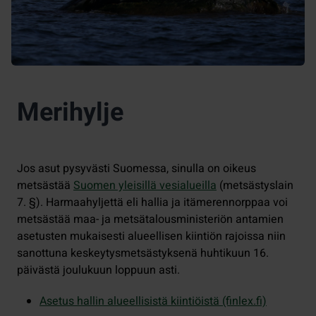
Merihylje
Jos asut pysyvästi Suomessa, sinulla on oikeus
metsästää
Suomen yleisillä vesialueilla
(metsästyslain
7. §). Harmaahyljettä eli hallia ja itämerennorppaa voi
metsästää maa- ja metsätalousministeriön antamien
asetusten mukaisesti alueellisen kiintiön rajoissa niin
sanottuna keskeytysmetsästyksenä huhtikuun 16.
päivästä joulukuun loppuun asti.
Asetus hallin alueellisistä kiintiöistä (finlex.fi)