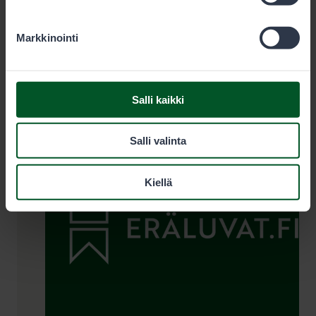
Osta lupa
Markkinointi
Kysy lisää tai hanki lupa puhelimitse
Salli kaikki
Salli valinta
Kiellä