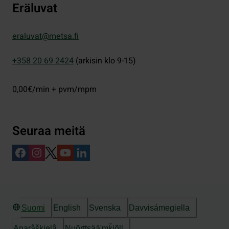
Eräluvat
eraluvat@metsa.fi
+358 20 69 2424
(arkisin klo 9-15)
0,00€/min + pvm/mpm
Seuraa meitä
Suomi
English
Svenska
Davvisámegiella
Anarâškielâ
Nuõrttsääʹmǩiõll