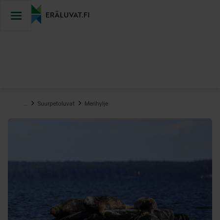
Hyppää
sisältöön
…
Suurpetoluvat
Merihylje