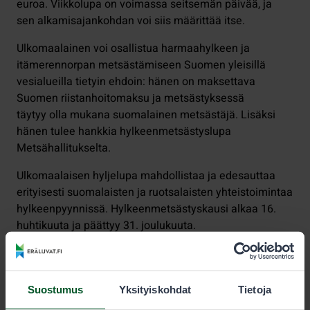
euroa. Viikkolupa on voimassa seitsemän päivää, ja
sen alkamisajankohdan voi siis määrittää itse.
Ulkomaalainen voi osallistua harmaahylkeen ja
itämerennorpan metsästämiseen Suomen yleisillä
vesialueilla tietyin ehdoin: hänen on maksettava
Suomen riistanhoitomaksu ja metsästyksessä
täytyy olla mukana suomalainen metsästäjä. Lisäksi
hänen tulee hankkia hylkeenmetsästyslupa
Metsähallitukselta.
Ulkomaalaisen hyljelupa mahdollistaa ja edesauttaa
erityisesti suomalaisten ja ruotsalaisten yhteistoimintaa
hylkeenpyynnissä. Hylkeenmetsästyskausi alkaa 16.
huhtikuuta ja päättyy 31. joulukuuta.
Ennen metsästysluvan hankkimista tulee lukea
Metsähallituksen lupien
hankinta- ja peruutusehdot
.
Suostumus
Yksityiskohdat
Tietoja