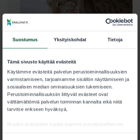
Suostumus
Yksityiskohdat
Tietoja
Tämä sivusto käyttää evästeitä
Käytämme evästeitä palvelun perustoiminnallisuuksien
varmistamiseen, tarjoamamme sisällön näyttämiseen ja
Ilves
sosiaalisen median ominaisuuksien tukemiseen.
Perustoiminnallisuuksiin liittyvät evästeet ovat
Ilvestä voidaan metsästää, jos viranomainen
välttämättömiä palvelun toiminnan kannalta eikä niitä
myöntää ensin poikkeusluvan.
tarvitse erikseen hyväksyä.
Tutustu lupaan
Muiden evästeiden kautta jaamme kumppaneillemme
tietoja vuorovaikutuksestasi sisällön kanssa.
Kumppanimme voivat yhdistää näitä tietoja muihin