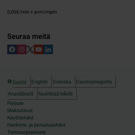
0,00€/min + pvm/mpm
Seuraa meitä
Suomi
English
Svenska
Davvisámegiella
Anarâškielâ
Nuõrttsääʹmǩiõll
Palaute
Maksutavat
Käyttöehdot
Hankinta- ja peruutusehdot
Tietosuojaseloste