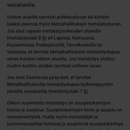
vesialueilla.
Valtion alueille tarvitset poikkeusluvan tai kiintiön
lisäksi yleensä myös Metsähallituksen metsästysluvan.
Jos asut vapaan metsästysoikeuden alueella
(metsästyslaki 8 §) eli Lapissa, Kainuussa,
Kuusamossa, Pudasjärvellä, Taivalkoskella tai
Vaalassa, et tarvitse Metsähallituksen metsästyslupaa
oman kuntasi valtion alueilla. Jos metsästys ulottuu
muihin kuntiin, sinäkin tarvitset erillisen luvan.
Jos asut Suomessa pysyvästi, et tarvitse
Metsähallitukselta metsästyslupaa hylkeenpyyntiin
yleisillä vesialueilla (metsästyslaki 7 §).
Oikein suunniteltu metsästys on suurpetokantojen
hoitoa ja suojelua. Suurpetokantojen hoito ja suojelu on
viranomaistyötä, mutta myös metsästäjät ja
luonnonsuojelijat hoitavat ja suojelevat suurpetokantoja