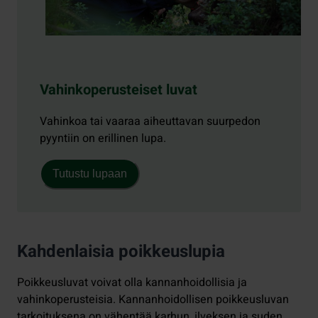
Vahinkoperusteiset luvat
Vahinkoa tai vaaraa aiheuttavan suurpedon
pyyntiin on erillinen lupa.
Tutustu lupaan
Kahdenlaisia poikkeuslupia
Poikkeusluvat voivat olla kannanhoidollisia ja
vahinkoperusteisia. Kannanhoidollisen poikkeusluvan
tarkoituksena on vähentää karhun, ilveksen ja suden