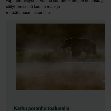
vapaaehtoistyönä. Vastuu suurpetokantojen hoidosta ja
säilyttämisestä kuuluu maa- ja
metsätalousministeriölle.
Karhu poronhoitoalueella