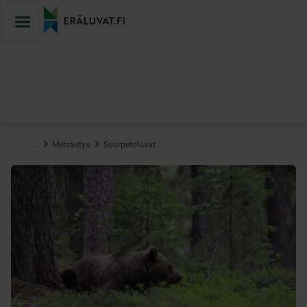
Hyppää
sisältöön
…
Metsästys
Suurpetoluvat