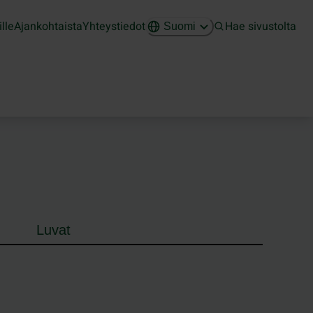
ille
Ajankohtaista
Yhteystiedot
Hae sivustolta
Suomi
Luvat