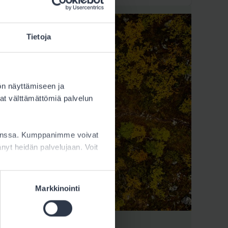
Tietoja
ön näyttämiseen ja
at välttämättömiä palvelun
kanssa. Kumppanimme voivat
ttänyt heidän palvelujaan. Voit
Markkinointi