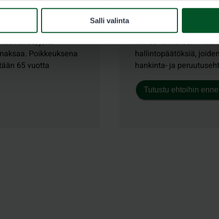
Maksettu lupa on h
Salli valinta
erusmaksu, joka
Metsähallituksen metsäs
 maksaa. Poikkeuksena
hallintopäätöksiä, joide
ntään 65 vuotta
hankinta- ja peruutuseh
Tutustu ehtoihin enne