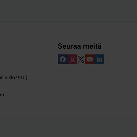
Seuraa meitä
isin klo 9-15)
pm