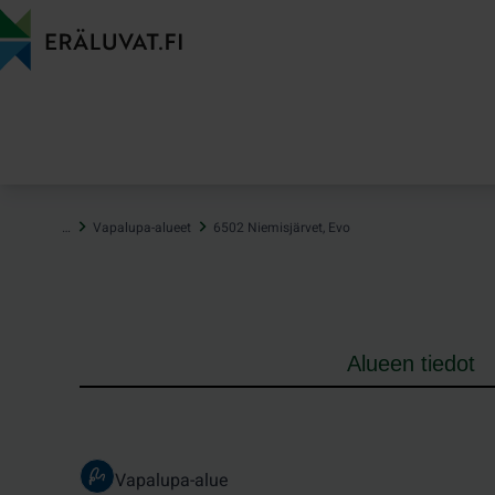
Hyppää
sisältöön
…
Vapalupa-alueet
6502 Niemisjärvet, Evo
Alueen tiedot
Vapalupa-alue