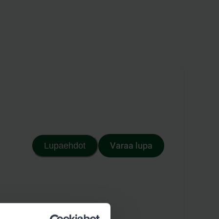
Varaa lupa
Lupaehdot