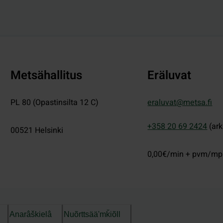
Metsähallitus
Eräluvat
PL 80 (Opastinsilta 12 C)
eraluvat@metsa.fi
+358 20 69 2424
(ark
00521
Helsinki
0,00€/min + pvm/m
Anarâškielâ
Nuõrttsääʹmǩiõll