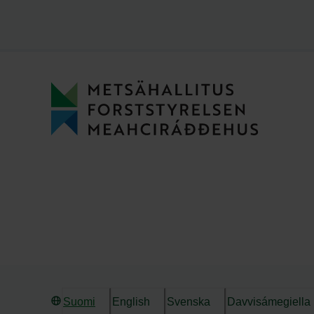
Suomi
English
Svenska
Davvisámegiella