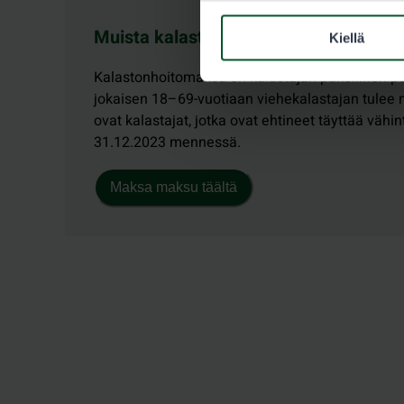
Muista kalastonhoitomaksu!
Kiellä
Kalastonhoitomaksu on kalastajan pakollinen p
jokaisen 18–69-vuotiaan viehekalastajan tulee
ovat kalastajat, jotka ovat ehtineet täyttää vähi
31.12.2023 mennessä.
Maksa maksu täältä