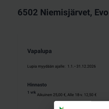
6502 Niemisjärvet, Evo
Vapalupa
Lupia myydään ajalle
:
1.1.–31.12.2026
Hinnasto
1 vrk
Aikuinen 25,00 €,
Alle 18-v. 12,50 €