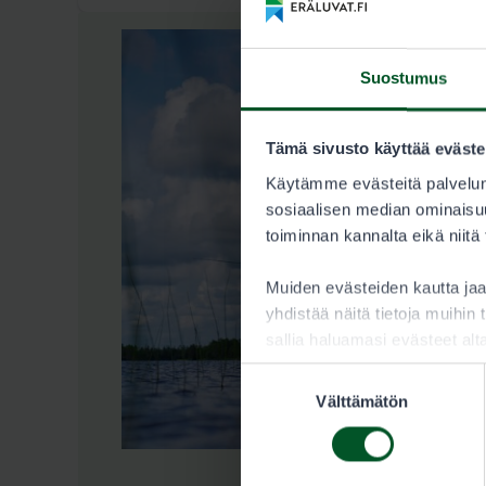
Suostumus
Tämä sivusto käyttää eväste
Käytämme evästeitä palvelun
sosiaalisen median ominaisuu
toiminnan kannalta eikä niitä
Muiden evästeiden kautta j
yhdistää näitä tietoja muihin t
sallia haluamasi evästeet alt
Suostumuksen
Välttämätön
valinta