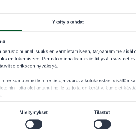
Yksityiskohdat
itä
 perustoiminnallisuuksien varmistamiseen, tarjoamamme sisäll
ksien tukemiseen. Perustoiminnallisuuksiin liittyvät evästeet ov
 tarvitse erikseen hyväksyä.
aamme kumppaneillemme tietoja vuorovaikutuksestasi sisällön 
ietoihin, joita olet antanut heille tai joita on kerätty, kun olet käy
a.
Mieltymykset
Tilastot