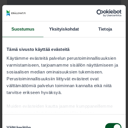
Suostumus
Yksityiskohdat
Tietoja
Tämä sivusto käyttää evästeitä
Käytämme evästeitä palvelun perustoiminnallisuuksien
varmistamiseen, tarjoamamme sisällön näyttämiseen ja
sosiaalisen median ominaisuuksien tukemiseen.
Perustoiminnallisuuksiin liittyvät evästeet ovat
välttämättömiä palvelun toiminnan kannalta eikä niitä
tarvitse erikseen hyväksyä.
Muiden evästeiden kautta jaamme kumppaneillemme
tietoja vuorovaikutuksestasi sisällön kanssa.
Kumppanimme voivat yhdistää näitä tietoja muihin
Suostumuksen
tietoihin, joita olet antanut heille tai joita on kerätty, kun
Välttämätön