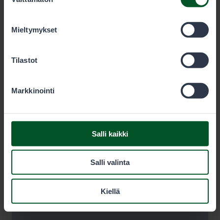
valinta
olet käyttänyt heidän palvelujaan. Voit sallia haluamasi
evästeet alta.
Mieltymykset
Tilastot
Markkinointi
Salli kaikki
Salli valinta
Kiellä