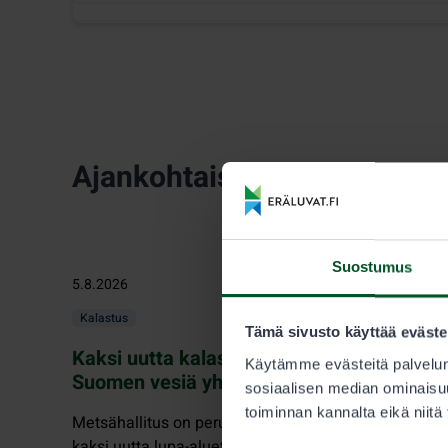
Ajankohtaista
Suostumus
5.8.2026
Kalastus
Tämä sivusto käyttää eväste
Kaksi uutta kalastusaluetta kokoaa Länsi
Käytämme evästeitä palvelun
Suomen vesiä yhden luvan alle
sosiaalisen median ominaisuu
toiminnan kannalta eikä niitä
Metsähallitus on perustanut läntiseen Suomeen
kaksi uutta lupa-aluetta: yhden vapakalastajille ja