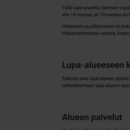
Tällä lupa-alueella tarvitset va
alle 18-vuotias, yli 70-vuotias t
Onkiminen ja pilkkiminen on kokon
Virtaamattomissa vesissä, kuten j
Lupa-alueeseen ku
Tarkista aina lupa-alueen sijain
tarkastelemaan lupa-alueen sijai
Alueen palvelut