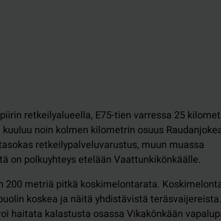
irin retkeilyalueella, E75-tien varressa 25 kilomet
 kuuluu noin kolmen kilometrin osuus Raudanjoke
n tasokas retkeilypalveluvarustus, muun muassa
ältä on polkuyhteys etelään Vaattunkikönkäälle.
oin 200 metriä pitkä koskimelontarata. Koskimelont
olin koskea ja näitä yhdistävistä teräsvaijereista
voi haitata kalastusta osassa Vikakönkään vapalup