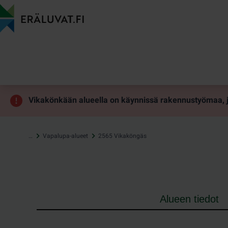
Hyppää
sisältöön
Vikakönkään alueella on käynnissä rakennustyömaa, jo
…
Vapalupa-alueet
2565 Vikaköngäs
Alueen tiedot