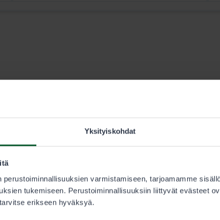
Yksityiskohdat
29.7.2026
Kalastus
itä
-
Kalastus voi olla paikoin tauolla
 perustoiminnallisuuksien varmistamiseen, tarjoamamme sisäll
lämmenneiden vesien vuoksi – katso
ksien tukemiseen. Perustoiminnallisuuksiin liittyvät evästeet ov
kohteiden ajankohtainen tilanne
 tarvitse erikseen hyväksyä.
Kalastuslupien myynti lohikalakohteille