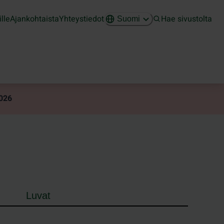
ille
Ajankohtaista
Yhteystiedot
Hae sivustolta
Suomi
2026
Luvat