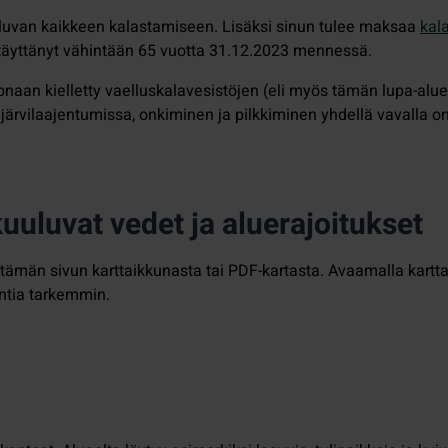
paluvan kaikkeen kalastamiseen. Lisäksi sinun tulee maksaa
kal
ai täyttänyt vähintään 65 vuotta 31.12.2023 mennessä.
aan kielletty vaelluskalavesistöjen (eli myös tämän lupa-alueen)
ärvilaajentumissa, onkiminen ja pilkkiminen yhdellä vavalla on 
uluvat vedet ja aluerajoitukset
ti tämän sivun karttaikkunasta tai PDF-kartasta. Avaamalla ka
ntia tarkemmin.