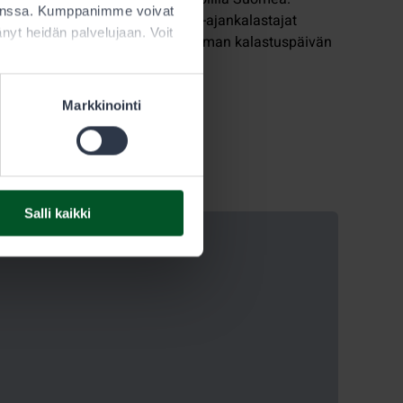
kanssa. Kumppanimme voivat
Metsähallitus ja Suomen Vapaa-ajankalastajat
ttänyt heidän palvelujaan. Voit
järjestävät alaikäisten maksuttoman kalastuspäivän
jo 17:ttä kertaa.
Markkinointi
Salli kaikki