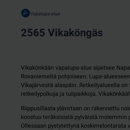
Vapalupa-alue
2565 Vikaköngäs
Vikakönkään vapalupa-alue sijaitsee Napapi
Rovaniemeltä pohjoiseen. Lupa-alueeseen
Vikajärvestä alaspäin. Retkeilyalueella o
retkeilypolkuja ja tulipaikkoja. Vikakönkä
Riippusillasta ylävirtaan on rakennettu n
koostuu teräksisistä pylväistä molemmin pu
Ollessaan pystytettynä koskimelontarata 