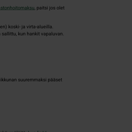
astonhoitomaksu
, paitsi jos olet
 koski- ja virta-alueilla.
sallittu, kun hankit vapaluvan.
rttaikkunan suuremmaksi pääset