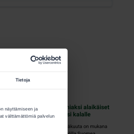
Tietoja
3.6.2026
Kalastus
Kesäloma alkaa: sen kunniaksi alaikäiset
ön näyttämiseen ja
pääsevät jälleen ilmaiseksi kalalle
at välttämättömiä palvelun
Vapapäivä-tapahtumassa 6. kesäkuuta on mukana
noin 30 kalastuskohdetta eri puolilla Suomea.