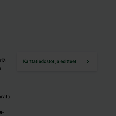
riä
Karttatiedostot ja esitteet
a
arata
.
a-