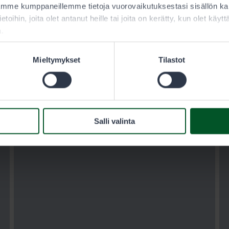
aamme kumppaneillemme tietoja vuorovaikutuksestasi sisällön 
keskeytetään, jos vedet lämpenevät liikaa. Tiistaista
ietoihin, joita olet antanut heille tai joita on kerätty, kun olet käy
21.7. alkaen lupamyyntikatkoksia ei ole voimassa.
a.
Seuraavan kerran tilannetta arvioidaan maanantaina
3.8.
Mieltymykset
Tilastot
Salli valinta