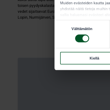
Muiden evästeiden kautta j
toisen pyydyskalastajille. Lupa-alueisiin kuuluvat
yhdistää näitä tietoja muihin t
vedet sijaitsevat Eurajoen, Jämsän, Kankaanpään,
sallia haluamasi evästeet alt
Lopin, Nurmijärven, Säkylän ja Tammelan kunnissa.
Suostumuksen
Välttämätön
valinta
Kiellä