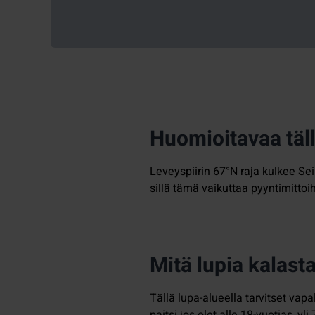
Huomioitavaa täll
Leveyspiirin 67°N raja kulkee Sei
sillä tämä vaikuttaa pyyntimittoih
Mitä lupia kalasta
Tällä lupa-alueella tarvitset vapa
paitsi jos olet alle 18-vuotias, 