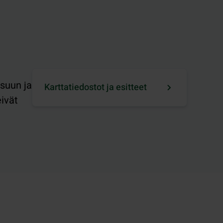
isuun ja
Karttatiedostot ja esitteet
eivät