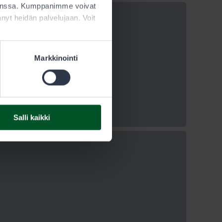
kanssa. Kumppanimme voivat
ttänyt heidän palvelujaan. Voit
Markkinointi
Salli kaikki