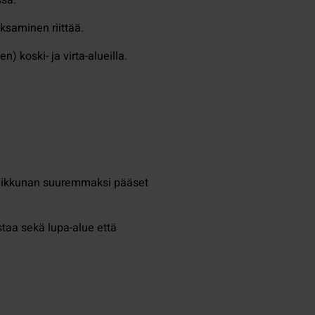
ksaminen riittää.
 koski- ja virta-alueilla.
rttaikkunan suuremmaksi pääset
staa sekä lupa-alue että