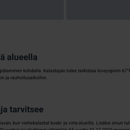
ä alueella
pälammen kohdalla. Kalastajan tulee tarkistaa leveyspiirin 67°0
in ja rauhoitusaikoihin.
ja tarvitsee
luvan, kun viehekalastat koski- ja virta-alueilla. Lisäksi sinun 
yli 70-vuotias tai täyttänyt vähintään 65 vuotta 31.12.2023 menne