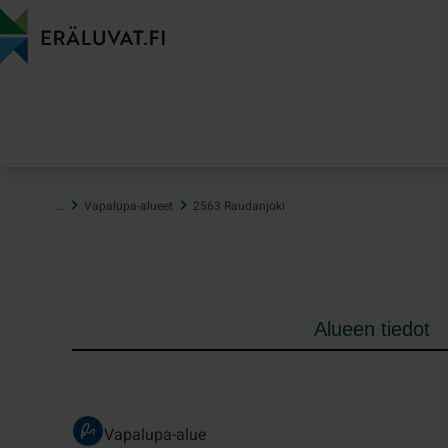
Hyppää
sisältöön
…
Vapalupa-alueet
2563 Raudanjoki
Alueen tiedot
Vapalupa-alue