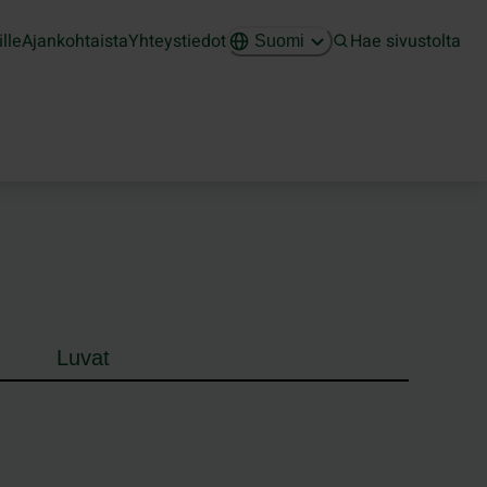
ille
Ajankohtaista
Yhteystiedot
Hae sivustolta
Suomi
Luvat