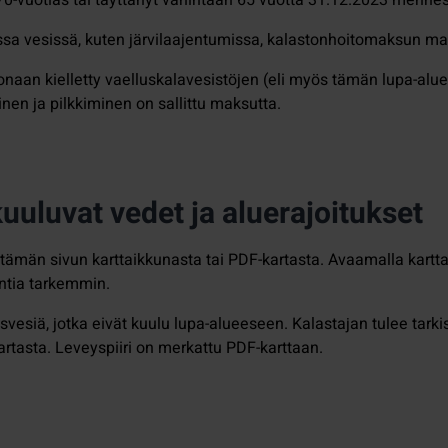
ssa vesissä, kuten järvilaajentumissa, kalastonhoitomaksun ma
naan kielletty vaelluskalavesistöjen (eli myös tämän lupa-alueen)
en ja pilkkiminen on sallittu maksutta.
uluvat vedet ja aluerajoitukset
ti tämän sivun karttaikkunasta tai PDF-kartasta. Avaamalla ka
ntia tarkemmin.
isvesiä, jotka eivät kuulu lupa-alueeseen. Kalastajan tulee tarki
kartasta. Leveyspiiri on merkattu PDF-karttaan.