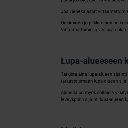
Jos viehekalastat virtaamattomi
Onkiminen ja pilkkiminen
on koko
Virtaamattomissa vesissä onkimin
Lupa-alueeseen ku
Tarkista aina lupa-alueen sijain
tarkastelemaan lupa-alueen sijai
Alueella on myös sellaisia yksity
leveyspiirin sijainti lupa-alueen 