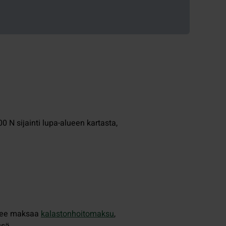
0 N sijainti lupa-alueen kartasta,
tulee maksaa
kalastonhoitomaksu
,
ssä.