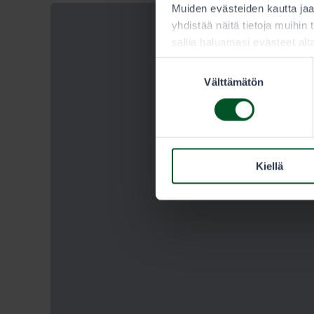
Muiden evästeiden kautta j
yhdistää näitä tietoja muihin t
sallia haluamasi evästeet alt
Suostumuksen
Välttämätön
valinta
Kiellä