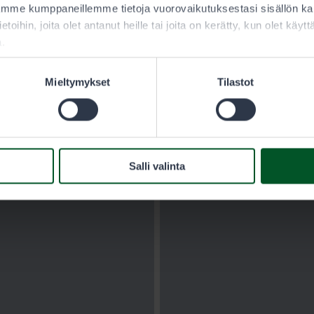
aamme kumppaneillemme tietoja vuorovaikutuksestasi sisällön 
ietoihin, joita olet antanut heille tai joita on kerätty, kun olet käy
a.
Mieltymykset
Tilastot
Salli valinta