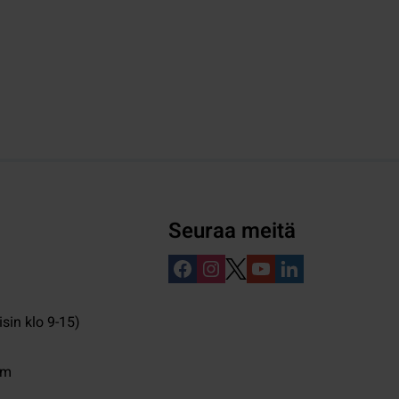
Seuraa meitä
isin klo 9-15)
pm