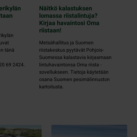
erikylän
Näitkö kalastuksen
ataan
lomassa riistalintuja?
Kirjaa havaintosi Oma
riistaan!
ikylän
uvat
Metsähallitus ja Suomen
an tänä
riistakeskus pyytävät Pohjois-
Suomessa kalastavia kirjaamaan
020 69 2424.
lintuhavaintonsa Oma riista -
sovellukseen. Tietoja käytetään
osana Suomen pesimälinnuston
kartoitusta.