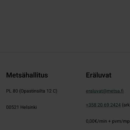
Metsähallitus
Eräluvat
PL 80 (Opastinsilta 12 C)
eraluvat@metsa.fi
+358 20 69 2424
(ark
00521
Helsinki
0,00€/min + pvm/m