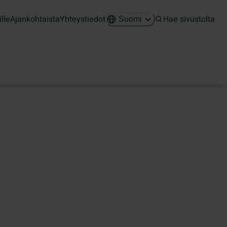
ille
Ajankohtaista
Yhteystiedot
Hae sivustolta
Suomi