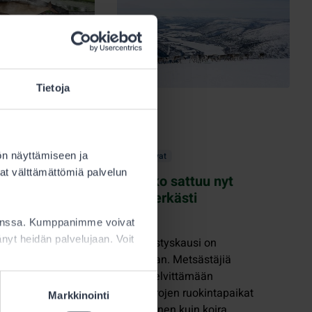
Tietoja
14.3.2025
ön näyttämiseen ja
Metsästys
Tuvat
at välttämättömiä palvelun
vat koitua
Porovahinko sattuu nyt
erityisen herkästi
tunturissa
kanssa. Kumppanimme voivat
a
ttänyt heidän palvelujaan. Voit
ppiin, muista
Riekonmetsästyskausi on
inen
vilkkaimmillaan. Metsästäjiä
uantähteiden
kehotetaan selvittämään
etukäteen porojen ruokintapaikat
Markkinointi
ja sijainnit, ennen kuin koira