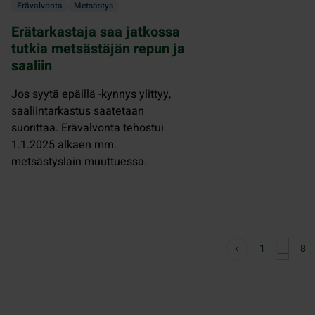
Erävalvonta
Metsästys
Erätarkastaja saa jatkossa
tutkia metsästäjän repun ja
saaliin
Jos syytä epäillä -kynnys ylittyy,
saaliintarkastus saatetaan
suorittaa. Erävalvonta tehostui
1.1.2025 alkaen mm.
metsästyslain muuttuessa.
1
8
…