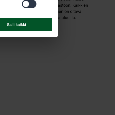
lasketaan maastoon. Kaikkien
koiranomistajien on oltava
tarkkana tunturialueilla.
Salli kaikki