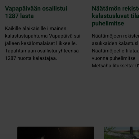
Vapapäivään osallistui
Näätämön rekist
1287 lasta
kalastusluvat til
puhelimitse
Kaikille alaikäisille ilmainen
kalastustapahtuma Vapapäivä sai
Näätämöjoen rekister
jälleen kesälomalaiset liikkeelle.
asukkaiden kalastusl
Tapahtumaan osallistui yhteensä
Näätämöjoelle tilata
1287 nuorta kalastajaa.
vuonna puhelimitse
Metsähallitukselta: 