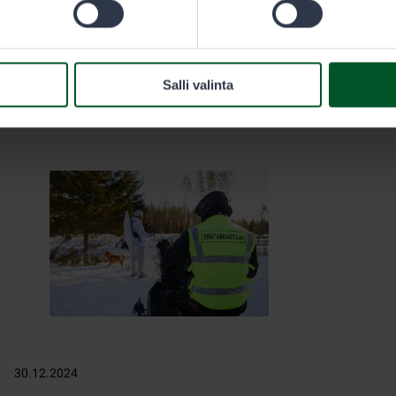
susi on myrkytetty erittäin
vaarallisella strykniini-myrkyllä.
Salli valinta
30.12.2024