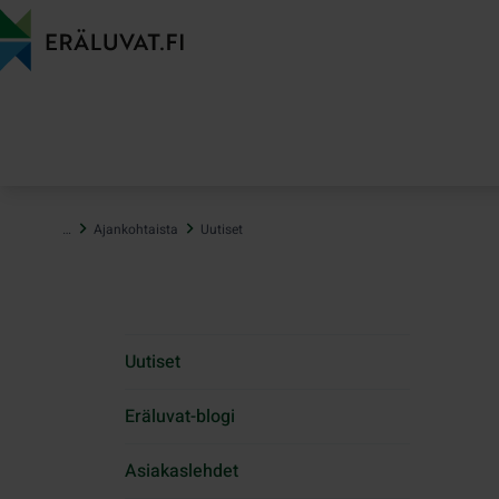
Hyppää
sisältöön
…
Ajankohtaista
Uutiset
Uutiset
Eräluvat-blogi
Asiakaslehdet