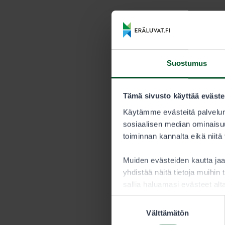
Suostumus
Tämä sivusto käyttää eväste
Käytämme evästeitä palvelun
sosiaalisen median ominaisuu
toiminnan kannalta eikä niitä
Muiden evästeiden kautta j
yhdistää näitä tietoja muihin t
sallia haluamasi evästeet alt
Suostumuksen
Välttämätön
valinta