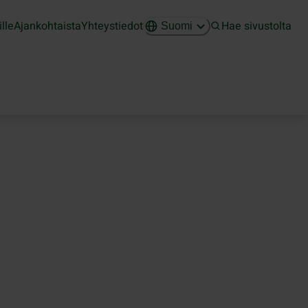
ille
Ajankohtaista
Yhteystiedot
Hae sivustolta
Suomi