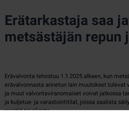
Erätarkastaja saa ja
metsästäjän repun j
Erävalvonta tehostuu 1.1.2025 alkaen, kun metsä
erävalvonnasta annetun lain muutokset tulevat 
ja muut valvontaviranomaiset voivat jatkossa tar
ja kuljetus- ja varastointitilat, joissa saalista sä
pyyntiä tai rikosta.