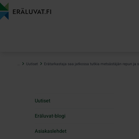
Hyppää
sisältöön
…
Uutiset
Erätarkastaja saa jatkossa tutkia metsästäjän repun ja s
Uutiset
Eräluvat-blogi
Asiakaslehdet