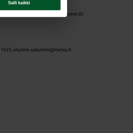
Salli kaikki
ta annetun lain muuttamisesta
(mmm.fi)
8 1623, etunimi.sukunimi@metsa.fi