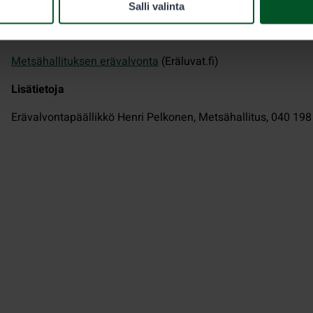
Lue lisää:
Salli valinta
Lait metsästyslain 89 §:n ja Metsähallituksen erävalvonnas
Metsähallituksen erävalvonta
(Eräluvat.fi)
Lisätietoja
Erävalvontapäällikkö Henri Pelkonen, Metsähallitus, 040 19