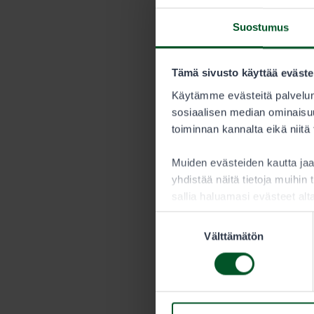
Suostumus
Tämä sivusto käyttää eväste
Käytämme evästeitä palvelun
sosiaalisen median ominaisuu
toiminnan kannalta eikä niitä
Muiden evästeiden kautta j
yhdistää näitä tietoja muihin t
sallia haluamasi evästeet alt
Suostumuksen
Välttämätön
valinta