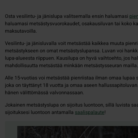
Osta vesilintu- ja jänislupa valitsemalla ensin haluamasi
pien
haluamasi metsästysvuorokaudet, osakausiluvan tai koko kau
maksutavoilla.
Vesilintu- ja jänisluvalla voit metsästää kaikkea muuta pienri
metsästykseen on omat metsästyslupansa. Luvan voi hankki
lupa-alueesta riippuen. Kausilupa on hyvä vaihtoehto, jos h
mahdollisuutta metsästää minkään metsästysseuran mailla. J
Alle 15-vuotias voi metsästää pienriistaa ilman omaa lupaa s
joka on täyttänyt 18 vuotta ja omaa aseen hallussapitoluvan
hänen välittömässä valvonnassaan.
Jokainen metsästyslupa on sijoitus luontoon, sillä luvista s
sijoituksesi luontoon antamalla
saalispalaute
!