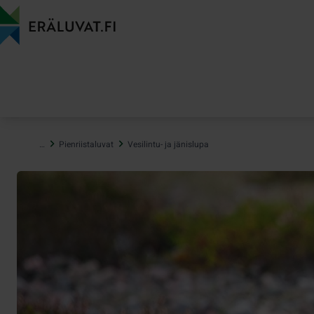
Hyppää
sisältöön
…
Pienriistaluvat
Vesilintu- ja jänislupa