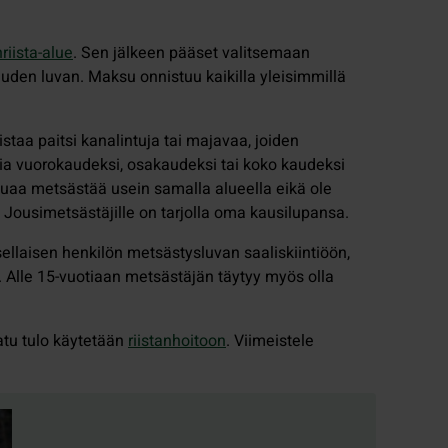
riista-alue
. Sen jälkeen pääset valitsemaan
den luvan. Maksu onnistuu kaikilla yleisimmillä
istaa paitsi kanalintuja tai majavaa, joiden
a vuorokaudeksi, osakaudeksi tai koko kaudeksi
aluaa metsästää usein samalla alueella eikä ole
ousimetsästäjille on tarjolla oma kausilupansa.
ellaisen henkilön metsästysluvan saaliskiintiöön,
. Alle 15-vuotiaan metsästäjän täytyy myös olla
aatu tulo käytetään
riistanhoitoon
. Viimeistele