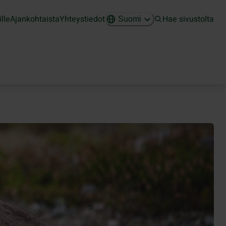
ille
Ajankohtaista
Yhteystiedot
Hae sivustolta
Suomi