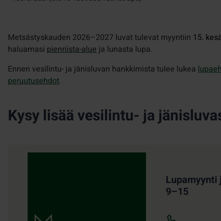
Metsästyskauden 2026–2027 luvat tulevat myyntiin
15. kes
haluamasi
pienriista-alue
ja lunasta lupa.
Ennen vesilintu- ja jänisluvan hankkimista tulee lukea
lupae
peruutusehdot
.
Kysy lisää vesilintu- ja jänisluva
Lupamyynti j
9–15