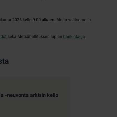
äkuuta 2026 kello 9.00 alkaen
. Aloita valitsemalla
hdot
sekä Metsähallituksen lupien
hankinta- ja
sta
a -neuvonta arkisin kello