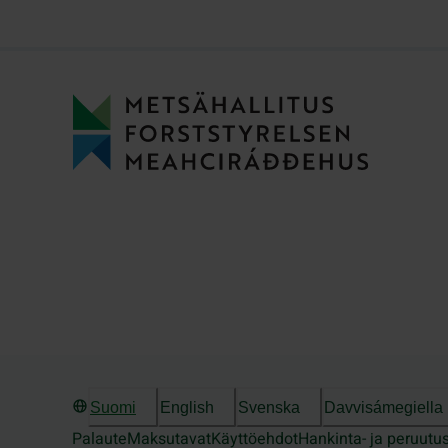
Suomi
English
Svenska
Davvisámegiella
Palaute
Maksutavat
Käyttöehdot
Hankinta- ja peruutu