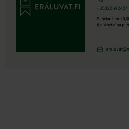
+35820692424
Puhelun hinta
0,0
tilaukset aina puh
eraluvat@m