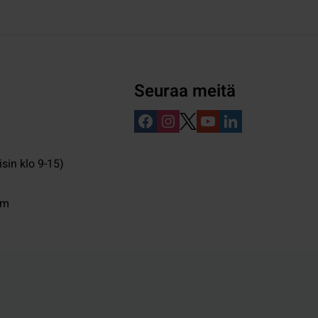
Seuraa meitä
isin klo 9-15)
pm