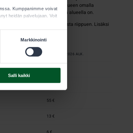
evat alueen lupaehdoissa metsästysalueen omalla
kanssa. Kumppanimme voivat
alueen erityisehdot, mikäli niitä alueella on.
ttänyt heidän palvelujaan. Voit
si tai koko kaudeksi lupa-alueesta riippuen. Lisäksi
stäjän kausilupa.
Markkinointi
HINTA 1.1.2026 ALK.
99 €
Salli kaikki
77 €
55 €
13 €
6 €