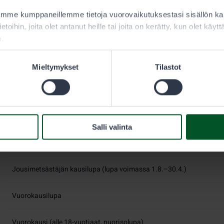
vesilintu- ja jänisluvilla on tietyt saaliskiintiöt, jotka luk
aamme kumppaneillemme tietoja vuorovaikutuksestasi sisällön 
esittelysivulla. Samalla verkkosivulla lukevat myös metsästys
ietoihin, joita olet antanut heille tai joita on kerätty, kun olet käy
a.
Vesilintu- ja jänisluvan voi hankkia vuorokaudeksi, osakaudek
valittavana on alle 18-vuotiaan nuorisolupa sekä jousimetsä
Mieltymykset
Tilastot
LUPA
Kausilupa (lupa voimassa 1.8.–30.4.)
Salli valinta
Osakausilupa (lupa voimassa 1.11.–30.4.)
Jousimetsästäjän kausilupa (lupa voimassa 1.8.–30.4.)
Vuorokausilupa
Vuorokausi (alle 18-vuotiaat, nuorisolupa)