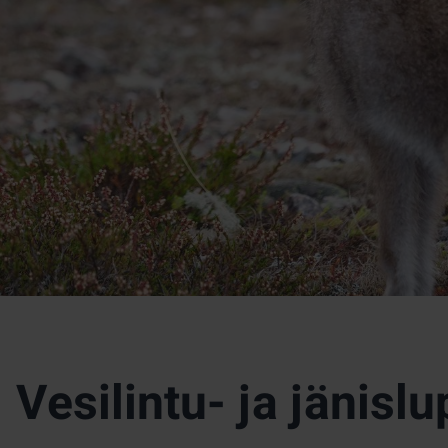
Vesilintu- ja jänislu