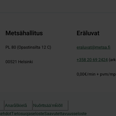
Metsähallitus
Eräluvat
PL 80 (Opastinsilta 12 C)
eraluvat@metsa.fi
+358 20 69 2424
(ark
00521
Helsinki
0,00€/min + pvm/m
Anarâškielâ
Nuõrttsääʹmǩiõll
sehdot
Tietosuojaseloste
Saavutettavuusseloste