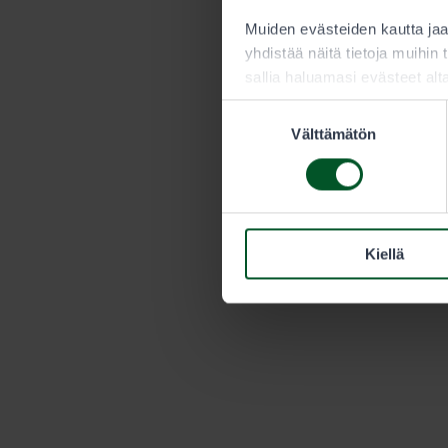
Muiden evästeiden kautta j
yhdistää näitä tietoja muihin t
sallia haluamasi evästeet alt
Suostumuksen
Välttämätön
valinta
Kiellä