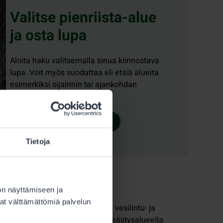
Valitse pienriista-alue
ja osta lupa
Aloita haku valitsemalla sinua kiinnostava
lupa. Voit myös suodattaa eli etsiä alueita
esimerkiksi sijainnin tai ajankohdan
perusteella.
Osta vesilintu- ja jänislupa
Tietoja
ön näyttämiseen ja
at välttämättömiä palvelun
ueelle on määritelty myytävien vesilintu- ja
ärä saavutetaan. Kullakin metsästysalueella