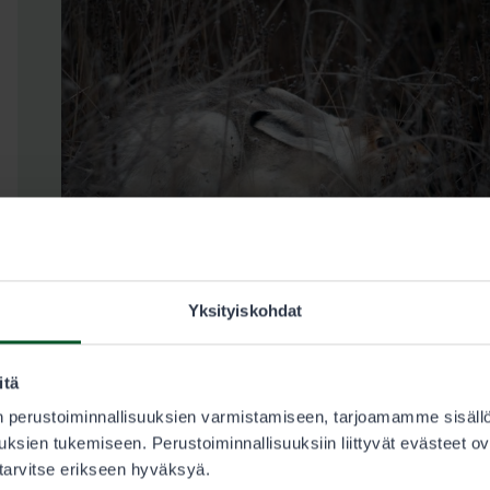
Yksityiskohdat
itä
Hinnat
 perustoiminnallisuuksien varmistamiseen, tarjoamamme sisäll
ksien tukemiseen. Perustoiminnallisuuksiin liittyvät evästeet ov
Metsästyksen kestävyyden varmistamiseksi jokaiselle lupa-al
 tarvitse erikseen hyväksyä.
jänislupien enimmäismäärä. Lupia myydään, kunnes tämä mä