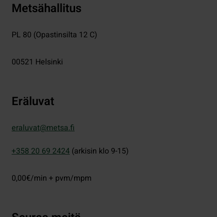
Metsähallitus
PL 80 (Opastinsilta 12 C)
00521
Helsinki
Eräluvat
eraluvat@metsa.fi
+358 20 69 2424
(arkisin klo 9-15)
0,00€/min + pvm/mpm