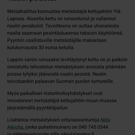
Metsähallitus kannustaa metsästäjiä kettujahtiin Ylä-
Lapissa. Alueella kettu on runsastunut ja vallannut
naalin pesäkolot. Tavoitteena on auttaa uhanalaista
naalia saamaan pesintäalueensa takaisin käyttöönsä.
Pyyntiin osallistuville metsästäjille maksetaan
kulukorvausta 30 euroa ketulta.
Lappiin varsin runsaaksi levittäytynyt kettu on jo paikoin
onnistuttu tehostetun metsästyksen ansiosta pitämään
poissa tyhjiksi jääneistä naalin pesistä. Naalin
toivotaankin palaavan Suomen puolen tuntureille.
Myös paikalliset riistanhoitoyhdistykset ovat
innostaneet metsästäjiä kettujahtiin muun muassa
järjestämällä pyyntikilpailun.
Lisätietoa metsästyksen erityisasiantuntija
Nilla
Aikiolta
, jonka puhelinnumero on 040 745 0344
ja sähköpostiosoite nilla.aikio(a)metsa.fi.