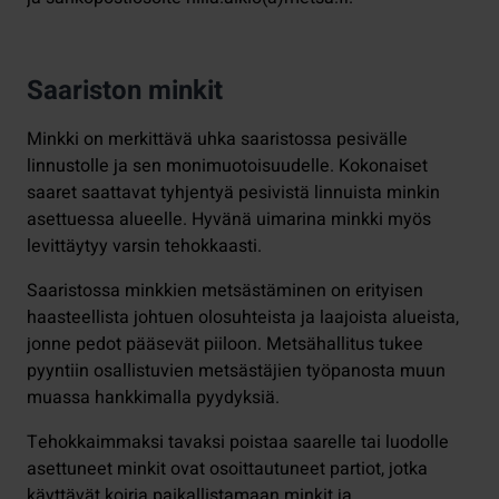
Saariston minkit
Minkki on merkittävä uhka saaristossa pesivälle
linnustolle ja sen monimuotoisuudelle. Kokonaiset
saaret saattavat tyhjentyä pesivistä linnuista minkin
asettuessa alueelle. Hyvänä uimarina minkki myös
levittäytyy varsin tehokkaasti.
Saaristossa minkkien metsästäminen on erityisen
haasteellista johtuen olosuhteista ja laajoista alueista,
jonne pedot pääsevät piiloon. Metsähallitus tukee
pyyntiin osallistuvien metsästäjien työpanosta muun
muassa hankkimalla pyydyksiä.
Tehokkaimmaksi tavaksi poistaa saarelle tai luodolle
asettuneet minkit ovat osoittautuneet partiot, jotka
käyttävät koiria paikallistamaan minkit ja