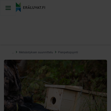
Hyppää
sisältöön
…
Metsästyksen suunnittelu
Pienpetopyynti