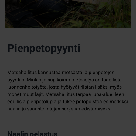
Pienpetopyynti
Metsähallitus kannustaa metsästäjiä pienpetojen
pyyntiin. Minkin ja supikoiran metsästys on todellista
luonnonhoitotyötä, josta hyötyvät riistan lisäksi myös
monet muut lajit. Metsähallitus tarjoaa lupa-alueilleen
edullisia pienpetolupia ja tukee petopoistoa esimerkiksi
naalin ja saaristolintujen suojelun edistämiseksi.
Naalin pelastus