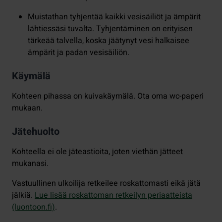
Muistathan tyhjentää kaikki vesisäiliöt ja ämpärit
lähtiessäsi tuvalta. Tyhjentäminen on erityisen
tärkeää talvella, koska jäätynyt vesi halkaisee
ämpärit ja padan vesisäiliön.
Käymälä
Kohteen pihassa on kuivakäymälä. Ota oma wc-paperi
mukaan.
Jätehuolto
Kohteella ei ole jäteastioita, joten viethän jätteet
mukanasi.
Vastuullinen ulkoilija retkeilee roskattomasti eikä jätä
jälkiä.
Lue lisää roskattoman retkeilyn periaatteista
(luontoon.fi)
.