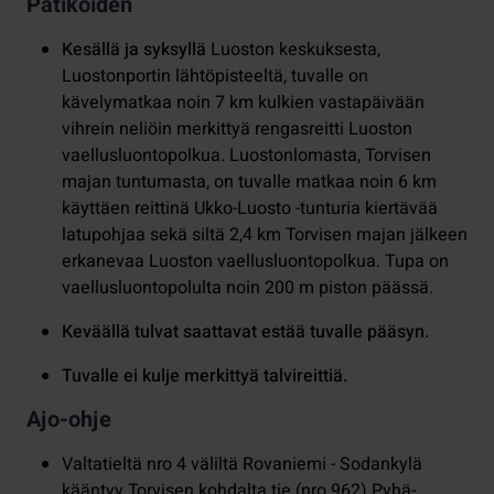
Patikoiden
Kesällä ja syksyllä
Luoston keskuksesta,
Luostonportin lähtöpisteeltä, tuvalle on
kävelymatkaa noin 7 km kulkien vastapäivään
vihrein neliöin merkittyä rengasreitti Luoston
vaellusluontopolkua. Luostonlomasta, Torvisen
majan tuntumasta, on tuvalle matkaa noin 6 km
käyttäen reittinä Ukko-Luosto -tunturia kiertävää
latupohjaa sekä siltä 2,4 km Torvisen majan jälkeen
erkanevaa Luoston vaellusluontopolkua. Tupa on
vaellusluontopolulta noin 200 m piston päässä.
Keväällä tulvat saattavat estää tuvalle pääsyn.
Tuvalle ei kulje merkittyä talvireittiä.
Ajo-ohje
Valtatieltä nro 4 väliltä Rovaniemi - Sodankylä
kääntyy Torvisen kohdalta tie (nro 962) Pyhä-