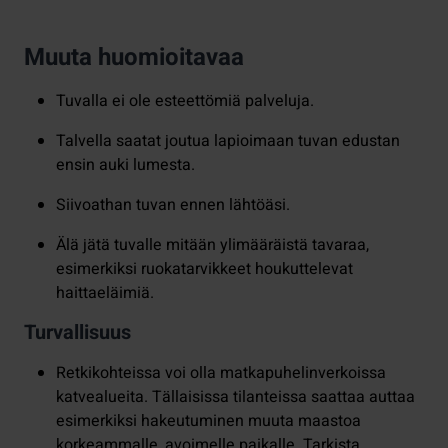
Muuta huomioitavaa
Tuvalla ei ole esteettömiä palveluja.
Talvella saatat joutua lapioimaan tuvan edustan
ensin auki lumesta.
Siivoathan tuvan ennen lähtöäsi.
Älä jätä tuvalle mitään ylimääräistä tavaraa,
esimerkiksi ruokatarvikkeet houkuttelevat
haittaeläimiä.
Turvallisuus
Retkikohteissa voi olla matkapuhelinverkoissa
katvealueita. Tällaisissa tilanteissa saattaa auttaa
esimerkiksi hakeutuminen muuta maastoa
korkeammalle, avoimelle paikalle. Tarkista