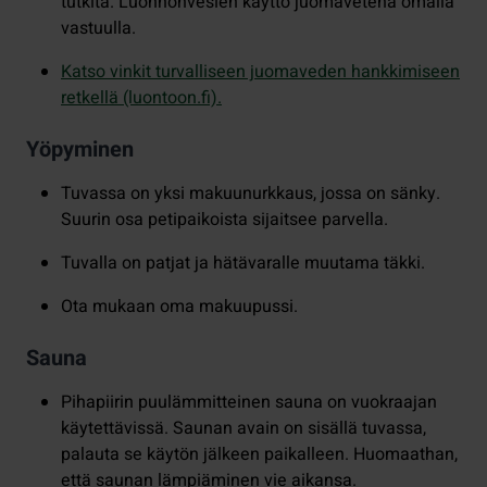
tutkita. Luonnonvesien käyttö juomavetenä omalla
vastuulla.
Katso vinkit turvalliseen juomaveden hankkimiseen
retkellä (luontoon.fi).
Yöpyminen
Tuvassa on yksi makuunurkkaus, jossa on sänky.
Suurin osa petipaikoista sijaitsee parvella.
Tuvalla on patjat ja hätävaralle muutama täkki.
Ota mukaan oma makuupussi.
Sauna
Pihapiirin puulämmitteinen sauna on vuokraajan
käytettävissä. Saunan avain on sisällä tuvassa,
palauta se käytön jälkeen paikalleen. Huomaathan,
että saunan lämpiäminen vie aikansa.