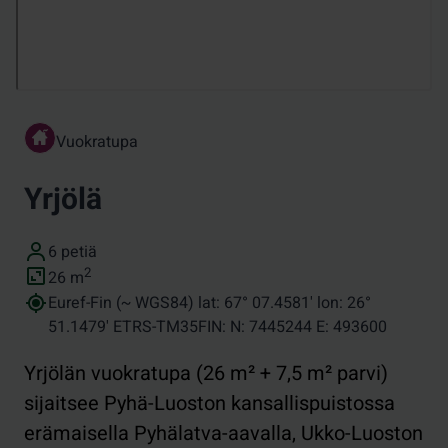
Vuokratupa
Yrjölä
Vuodepaikat
6 petiä
Pinta-ala (neliömetreinä)
2
26
m
Koordinaatit
Euref-Fin (~ WGS84) lat: 67° 07.4581' lon: 26°
51.1479' ETRS-TM35FIN: N: 7445244 E: 493600
Yrjölän vuokratupa (26 m² + 7,5 m² parvi)
sijaitsee Pyhä-Luoston kansallispuistossa
erämaisella Pyhälatva-aavalla, Ukko-Luoston