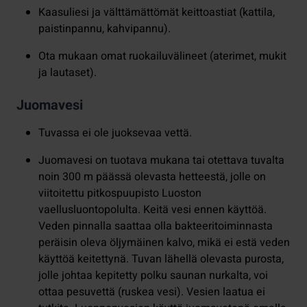
Kaasuliesi ja välttämättömät keittoastiat (kattila,
paistinpannu, kahvipannu).
Ota mukaan omat ruokailuvälineet (aterimet, mukit
ja lautaset).
Juomavesi
Tuvassa ei ole juoksevaa vettä.
Juomavesi on tuotava mukana tai otettava tuvalta
noin 300 m päässä olevasta hetteestä, jolle on
viitoitettu pitkospuupisto Luoston
vaellusluontopolulta. Keitä vesi ennen käyttöä.
Veden pinnalla saattaa olla bakteeritoiminnasta
peräisin oleva öljymäinen kalvo, mikä ei estä veden
käyttöä keitettynä. Tuvan lähellä olevasta purosta,
jolle johtaa kepitetty polku saunan nurkalta, voi
ottaa pesuvettä (ruskea vesi). Vesien laatua ei