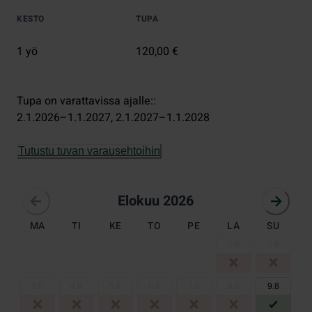
KESTO
TUPA
1 yö
120,00 €
Tupa on varattavissa ajalle:
:
2.1.2026–1.1.2027
, 
2.1.2027–1.1.2028
Tutustu tuvan varausehtoihin
elokuu 2026
Elokuu 2026
MA
TI
KE
TO
PE
LA
SU
1
.
8
2
.
8
3
.
8
4
.
8
5
.
8
6
.
8
7
.
8
8
.
8
9
.
8