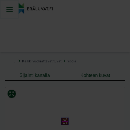
Hyppää
sisältöön
…
Kaikki vuokrattavat tuvat
Yrjölä
Sijainti kartalla
Kohteen kuvat