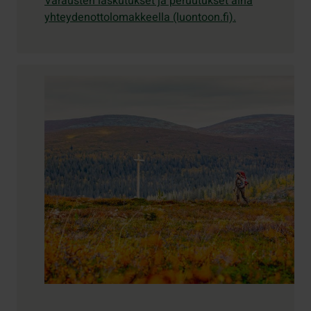
Varausten laskutukset ja peruutukset aina
yhteydenottolomakkeella (luontoon.fi).