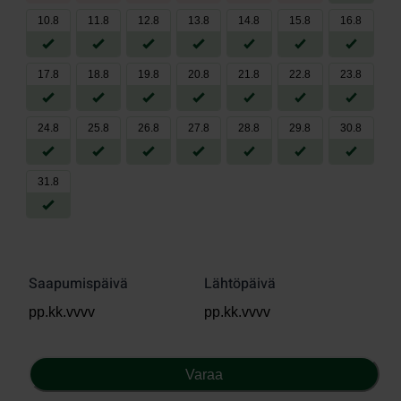
10
.
8
11
.
8
12
.
8
13
.
8
14
.
8
15
.
8
16
.
8
17
.
8
18
.
8
19
.
8
20
.
8
21
.
8
22
.
8
23
.
8
24
.
8
25
.
8
26
.
8
27
.
8
28
.
8
29
.
8
30
.
8
31
.
8
Saapumispäivä
Lähtöpäivä
Varaa