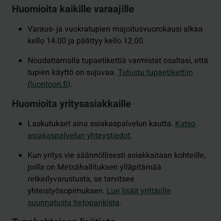
Huomioita kaikille varaajille
Varaus- ja vuokratupien majoitusvuorokausi alkaa
kello 14.00 ja päättyy kello 12.00.
Noudattamalla tupaetikettiä varmistat osaltasi, että
tupien käyttö on sujuvaa.
Tutustu
tupaetikettiin
(luontoon.fi)
.
Huomioita yritysasiakkaille
Laskutukset aina asiakaspalvelun kautta.
Katso
asiakaspalvelun yhteystiedot
.
Kun yritys vie säännöllisesti asiakkaitaan kohteille,
joilla on Metsähallituksen ylläpitämää
retkeilyvarustusta, se tarvitsee
yhteistyösopimuksen.
Lue lisää yrittäjille
suunnatusta tietopankista
.