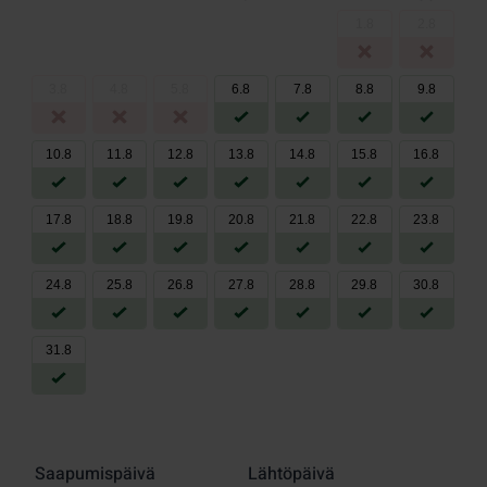
1
.
8
2
.
8
3
.
8
4
.
8
5
.
8
6
.
8
7
.
8
8
.
8
9
.
8
10
.
8
11
.
8
12
.
8
13
.
8
14
.
8
15
.
8
16
.
8
17
.
8
18
.
8
19
.
8
20
.
8
21
.
8
22
.
8
23
.
8
24
.
8
25
.
8
26
.
8
27
.
8
28
.
8
29
.
8
30
.
8
31
.
8
Saapumispäivä
Lähtöpäivä