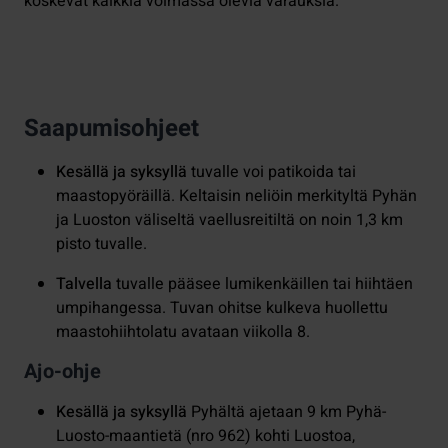
koskevat kaikkia voimassa olevia varauksia.
Saapumisohjeet
Kesällä ja syksyllä
tuvalle voi patikoida tai
maastopyöräillä. Keltaisin neliöin merkityltä Pyhän
ja Luoston väliseltä vaellusreitiltä on noin 1,3 km
pisto tuvalle.
Talvella
tuvalle pääsee lumikenkäillen tai hiihtäen
umpihangessa. Tuvan ohitse kulkeva huollettu
maastohiihtolatu avataan viikolla 8.
Ajo-ohje
Kesällä ja syksyllä
Pyhältä ajetaan 9 km Pyhä-
Luosto-maantietä (nro 962) kohti Luostoa,