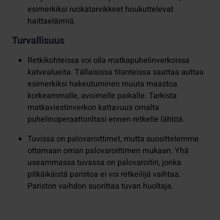
esimerkiksi ruokatarvikkeet houkuttelevat
haittaeläimiä.
Turvallisuus
Retkikohteissa voi olla matkapuhelinverkoissa
katvealueita. Tällaisissa tilanteissa saattaa auttaa
esimerkiksi hakeutuminen muuta maastoa
korkeammalle, avoimelle paikalle. Tarkista
matkaviestinverkon kattavuus omalta
puhelinoperaattoriltasi ennen retkelle lähtöä.
Tuvissa on palovaroittimet, mutta suosittelemme
ottamaan oman palovaroittimen mukaan. Yhä
useammassa tuvassa on palovaroitin, jonka
pitkäikäistä paristoa ei voi retkeilijä vaihtaa.
Pariston vaihdon suorittaa tuvan huoltaja.