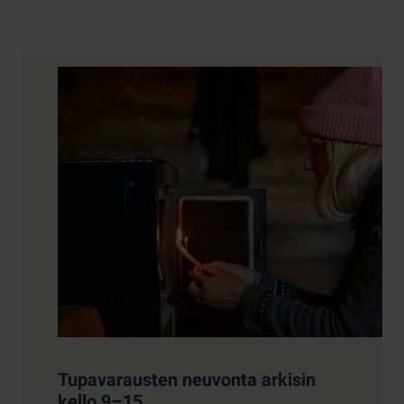
Yhteystiedot
Tupavarausten neuvonta arkisin
kello 9–15