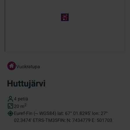
Vuokratupa
Huttujärvi
Vuodepaikat
4 petiä
Pinta-ala (neliömetreinä)
2
20
m
Koordinaatit
Euref-Fin (~ WGS84) lat: 67° 01.8295' lon: 27°
02.3474' ETRS-TM35FIN: N: 7434779 E: 501703