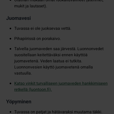
Otathan mukaan omat ruokailuvälineet (aterimet,
mukit ja lautaset).
Juomavesi
Tuvassa ei ole juoksevaa vettä.
Pihapiirissä on porakaivo.
Talvella juomaveden saa järvestä. Luonnonvedet
suositellaan keitettäväksi ennen käyttöä
juomavetenä. Veden laatua ei tutkita.
Luonnonvesien käyttö juomavetenä omalla
vastuulla.
Katso vinkit turvalliseen juomaveden hankkimiseen
retkellä (luontoon.fi).
Yöpyminen
Tuvassa on patjat ja hätävaraksi muutama täkki.