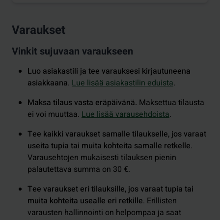
Varaukset
Vinkit sujuvaan varaukseen
Luo asiakastili ja tee varauksesi kirjautuneena
asiakkaana
.
Lue lisää asiakastilin eduista
.
Maksa tilaus vasta eräpäivänä.
Maksettua tilausta
ei voi muuttaa.
Lue lisää varausehdoista
.
Tee kaikki varaukset samalle tilaukselle, jos varaat
useita tupia tai muita kohteita samalle retkelle
.
Varausehtojen mukaisesti tilauksen pienin
palautettava summa on 30 €.
Tee varaukset eri tilauksille, jos varaat tupia tai
muita kohteita usealle eri retkille
. Erillisten
varausten hallinnointi on helpompaa ja saat