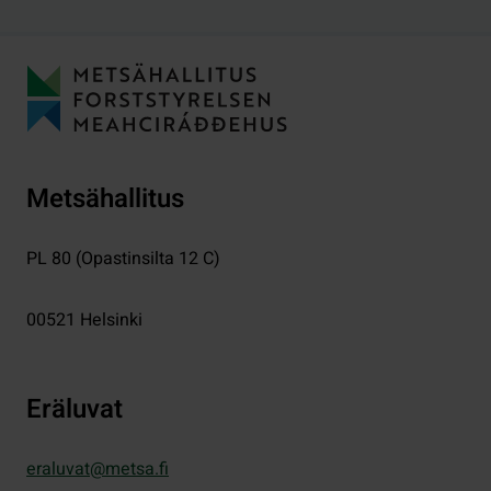
Metsähallitus
PL 80 (Opastinsilta 12 C)
00521
Helsinki
Eräluvat
eraluvat@metsa.fi