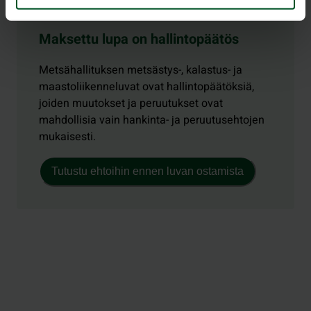
Maksettu lupa on hallintopäätös
Metsähallituksen metsästys-, kalastus- ja
maastoliikenneluvat ovat hallintopäätöksiä,
joiden muutokset ja peruutukset ovat
mahdollisia vain hankinta- ja peruutusehtojen
mukaisesti.
Tutustu ehtoihin ennen luvan ostamista