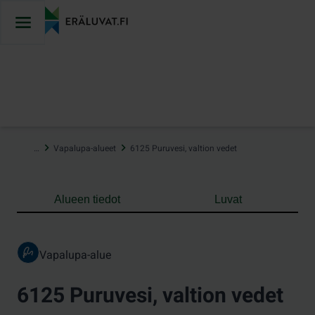
Hyppää
sisältöön
…
Vapalupa-alueet
6125 Puruvesi, valtion vedet
Alueen tiedot
Luvat
Vapalupa-alue
6125 Puruvesi, valtion vedet