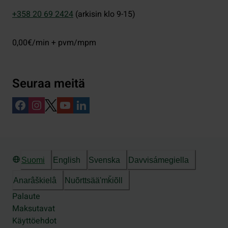
+358 20 69 2424
(arkisin klo 9-15)
0,00€/min + pvm/mpm
Seuraa meitä
Suomi
English
Svenska
Davvisámegiella
Anarâškielâ
Nuõrttsääʹmǩiõll
Palaute
Maksutavat
Käyttöehdot