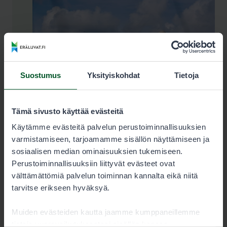
Suostumus
Yksityiskohdat
Tietoja
Tämä sivusto käyttää evästeitä
Käytämme evästeitä palvelun perustoiminnallisuuksien
varmistamiseen, tarjoamamme sisällön näyttämiseen ja
sosiaalisen median ominaisuuksien tukemiseen.
Muista kalastonhoitomaksu!
Perustoiminnallisuuksiin liittyvät evästeet ovat
välttämättömiä palvelun toiminnan kannalta eikä niitä
Kalastonhoitomaksu on kalastajan pakollinen
tarvitse erikseen hyväksyä.
perusmaksu, joka jokaisen 18–69-vuotiaan
viehekalastajan tulee maksaa. Poikkeuksena
Muiden evästeiden kautta jaamme kumppaneillemme
ovat kalastajat, jotka ovat ehtineet täyttää
tietoja vuorovaikutuksestasi sisällön kanssa.