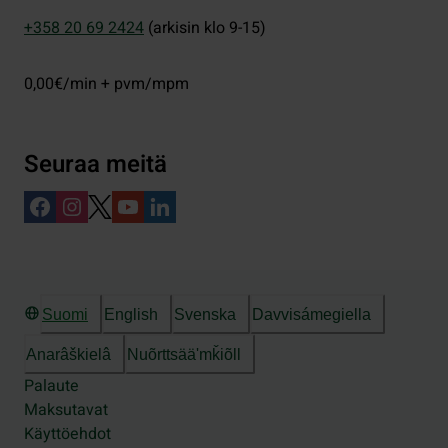
+358 20 69 2424
(arkisin klo 9-15)
0,00€/min + pvm/mpm
Seuraa meitä
Suomi
English
Svenska
Davvisámegiella
Anarâškielâ
Nuõrttsääʹmǩiõll
Palaute
Maksutavat
Käyttöehdot