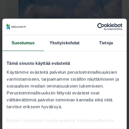
Suostumus
Yksityiskohdat
Tietoja
Tämä sivusto käyttää evästeitä
Käytämme evästeitä palvelun perustoiminnallisuuksien
varmistamiseen, tarjoamamme sisällön näyttämiseen ja
sosiaalisen median ominaisuuksien tukemiseen.
Muista kalastonhoitomaksu!
Perustoiminnallisuuksiin liittyvät evästeet ovat
välttämättömiä palvelun toiminnan kannalta eikä niitä
Kalastonhoitomaksu on kalastajan pakollinen
tarvitse erikseen hyväksyä.
perusmaksu, joka jokaisen 18–69-vuotiaan
viehekalastajan tulee maksaa. Poikkeuksena
Muiden evästeiden kautta jaamme kumppaneillemme
ovat kalastajat, jotka ovat ehtineet täyttää
tietoja vuorovaikutuksestasi sisällön kanssa.