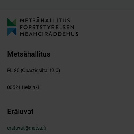
Metsähallitus
PL 80 (Opastinsilta 12 C)
00521
Helsinki
Eräluvat
eraluvat@metsa.fi