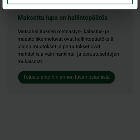
Maksettu lupa on hallintopäätös
Metsähallituksen metsästys-, kalastus- ja
maastoliikenneluvat ovat hallintopäätöksiä,
joiden muutokset ja peruutukset ovat
mahdollisia vain hankinta- ja peruutusehtojen
mukaisesti.
Tutustu ehtoihin ennen luvan ostamista