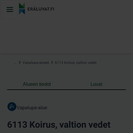
Hyppää
sisältöön
…
Vapalupa-alueet
6113 Koirus, valtion vedet
Alueen tiedot
Luvat
Vapalupa-alue
6113 Koirus, valtion vedet