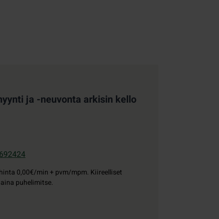
ynti ja -neuvonta arkisin kello
692424
hinta
0,00€/min + pvm/mpm. Kiireelliset
 aina puhelimitse.