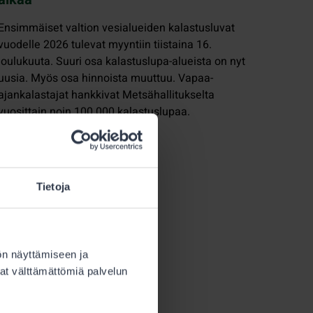
Ensimmäiset valtion vesialueiden kalastusluvat
vuodelle 2026 tulevat myyntiin tiistaina 16.
joulukuuta. Suuri osa kalastuslupa-alueista on nyt
uusia. Myös osa hinnoista muuttuu. Vapaa-
ajankalastajat hankkivat Metsähallitukselta
vuosittain noin 100 000 kalastuslupaa.
Tietoja
ön näyttämiseen ja
at välttämättömiä palvelun
kalastonhoitomaksu
, paitsi jos