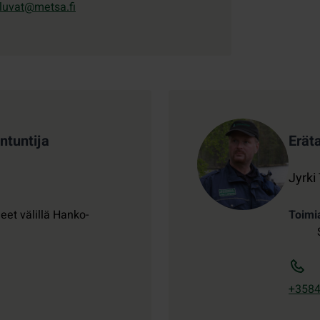
luvat@metsa.fi
ntuntija
Erät
Jyrki
eet välillä Hanko-
Toimi
+358