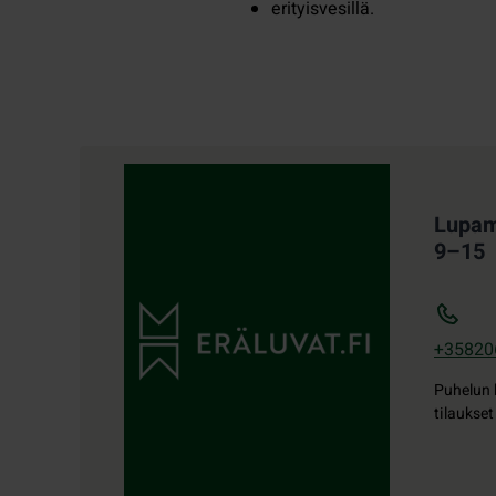
erityisvesillä.
Yhteystiedot
Lupamy
9–15
+35820
Puhelun 
tilaukset