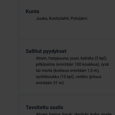
Kunta
Juuka, Kontiolahti, Polvijärvi
Sallitut pyydykset
Atrain, harppuuna, jousi, katiska (3 kpl),
pitkäsiima (enintään 100 koukkua), rysä
tai merta (korkeus enintään 1,5 m),
syöttikoukku (10 kpl), verkko (pituus
enintään 31 m)
Tavoiteltu saalis
Ahven, harjus, hauki, järvilohi, kuha, made,