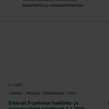
lupaehdoista ja vesialueluettelosta.
2.1.2026
Kalastus
Metsästys
Maastoliikenne
Tuvat
Eräluvat.fi-palvelun hankinta- ja
peruutusehdot päivittyvät 2.1.2026