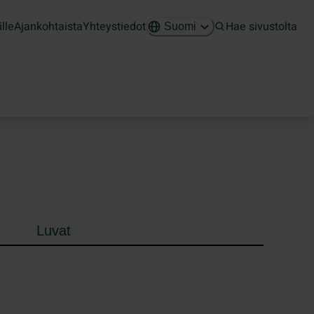
ille
Ajankohtaista
Yhteystiedot
Hae sivustolta
Suomi
Luvat