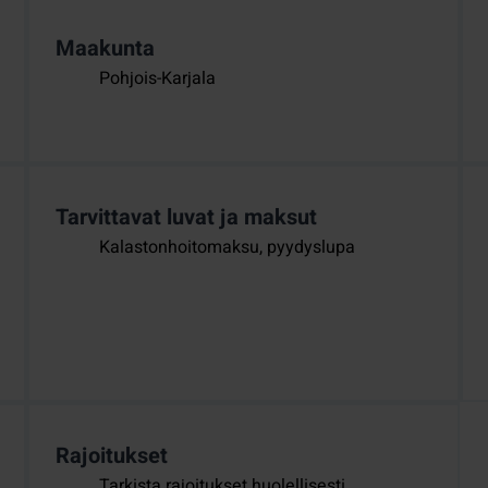
Maakunta
Pohjois-Karjala
Tarvittavat luvat ja maksut
Kalastonhoitomaksu, pyydyslupa
Rajoitukset
Tarkista rajoitukset huolellisesti