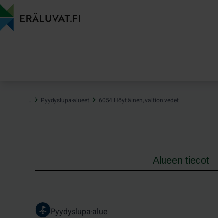
Hyppää
sisältöön
…
Pyydyslupa-alueet
6054 Höytiäinen, valtion vedet
Alueen tiedot
Pyydyslupa-alue