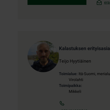
era
Yhteystiedot
Kalastuksen erityisasia
Teijo Hyytiäinen
Toimialue
Itä-Suomi, merialu
Virolahti
Toimipaikka
Mikkeli