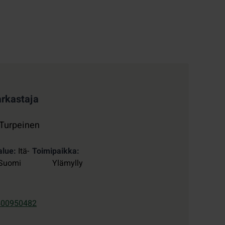
arkastaja
 Turpeinen
alue
Itä-
Toimipaikka
Suomi
Ylämylly
400950482