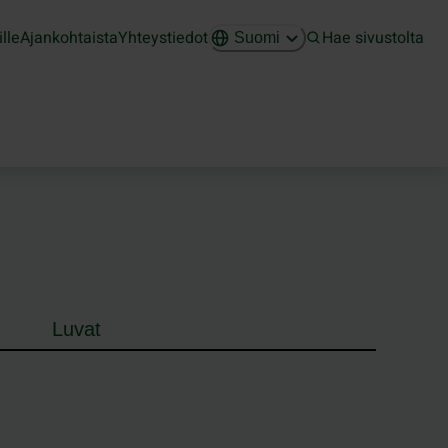
ille
Ajankohtaista
Yhteystiedot
Hae sivustolta
Suomi
Luvat