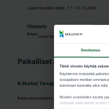
Lupia myydään ajalle
:
1.1.–31.12.2026
Hinnasto
Kausi
Luvan käyttäjä 8,00 €
Suostumus
Paikalliset lupamyyjät
Tämä sivusto käyttää eväste
Käytämme evästeitä palvelun
sosiaalisen median ominaisuu
K-Market Tervaportti, Vaala
toiminnan kannalta eikä niitä
Muiden evästeiden kautta j
Katso yhteystiedot k-ruoka.fi.
yhdistää näitä tietoja muihin t
sallia haluamasi evästeet alt