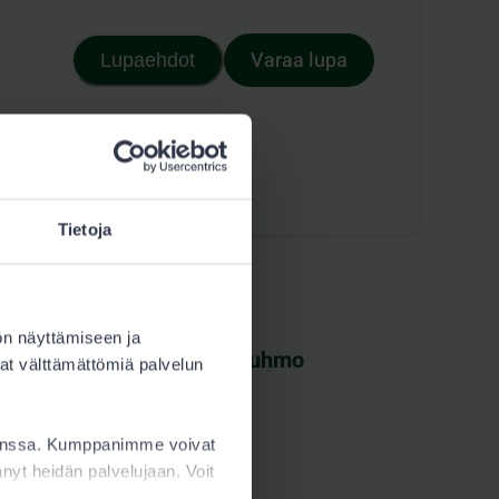
Varaa lupa
Lupaehdot
Tietoja
ön näyttämiseen ja
Pääkkönen & Piirainen, Kuhmo
at välttämättömiä palvelun
Koulukatu 11, 88900 KUHMO
kanssa. Kumppanimme voivat
ttänyt heidän palvelujaan. Voit