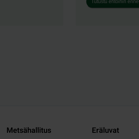
Tutustu ehtoihin enne
Metsähallitus
Eräluvat