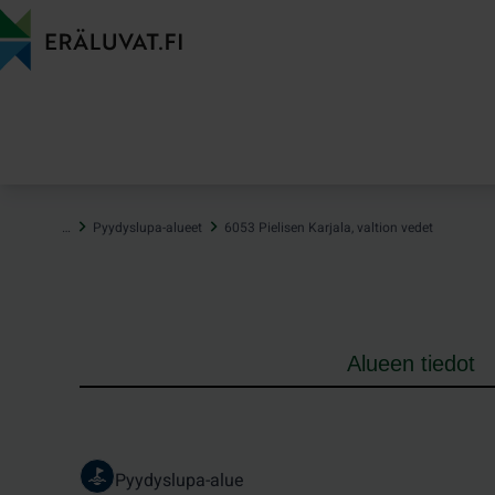
Hyppää
sisältöön
…
Pyydyslupa-alueet
6053 Pielisen Karjala, valtion vedet
Alueen tiedot
Pyydyslupa-alue