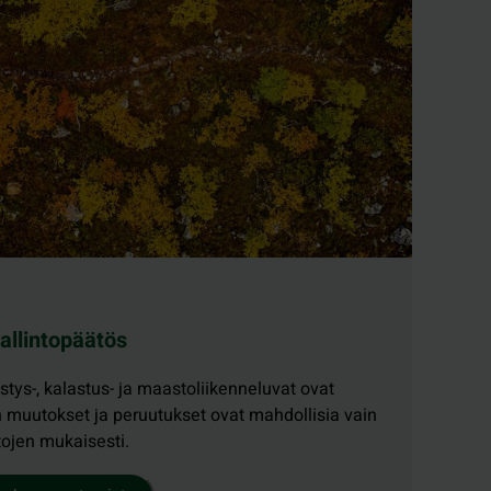
allintopäätös
tys-, kalastus- ja maastoliikenneluvat ovat
n muutokset ja peruutukset ovat mahdollisia vain
tojen mukaisesti.