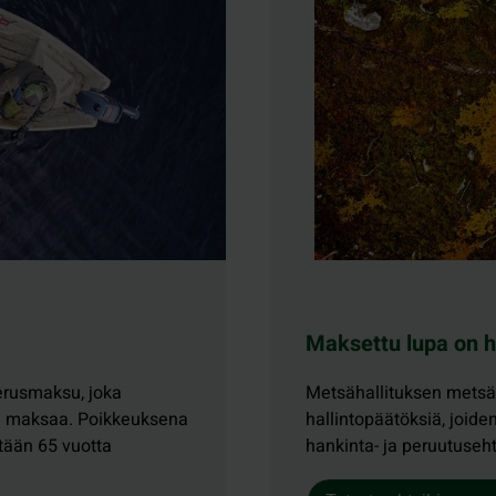
Maksettu lupa on h
erusmaksu, joka
Metsähallituksen metsäs
ee maksaa. Poikkeuksena
hallintopäätöksiä, joide
ntään 65 vuotta
hankinta- ja peruutuseh