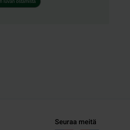
n luvan ostamista
Seuraa meitä