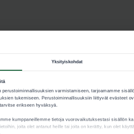
Yksityiskohdat
itä
 perustoiminnallisuuksien varmistamiseen, tarjoamamme sisäll
ksien tukemiseen. Perustoiminnallisuuksiin liittyvät evästeet ov
Konesola Ky, Nurmes
 tarvitse erikseen hyväksyä.
aamme kumppaneillemme tietoja vuorovaikutuksestasi sisällön 
Katso yhteystiedot osoitteesta
ietoihin, joita olet antanut heille tai joita on kerätty, kun olet käy
facebook.com/konesola.
a.