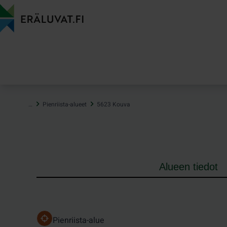
Hyppää
sisältöön
…
Pienriista-alueet
5623 Kouva
Alueen tiedot
Pienriista-alue