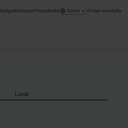
ille
Ajankohtaista
Yhteystiedot
Hae sivustolta
Suomi
Luvat