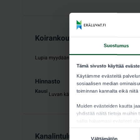
Koirankoulutuslupa
Suostumus
Lupia myydään ajalle
:
20.8.2026–28.2.2027
Tämä sivusto käyttää eväste
Käytämme evästeitä palvelun
Hinnasto
sosiaalisen median ominaisuu
Kausi
toiminnan kannalta eikä niitä
Luvan käyttäjä 30,00 €
Muiden evästeiden kautta j
yhdistää näitä tietoja muihin t
sallia haluamasi evästeet alt
Suostumuksen
Kanalintulupa
Välttämätön
valinta