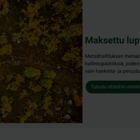
Maksettu lup
Metsähallituksen metsäst
hallintopäätöksiä, joide
vain hankinta- ja peruut
Tutustu ehtoihin enne