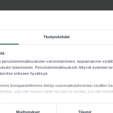
Yksityiskohdat
itä
 perustoiminnallisuuksien varmistamiseen, tarjoamamme sisäll
ksien tukemiseen. Perustoiminnallisuuksiin liittyvät evästeet ov
 tarvitse erikseen hyväksyä.
aamme kumppaneillemme tietoja vuorovaikutuksestasi sisällön 
ietoihin, joita olet antanut heille tai joita on kerätty, kun olet käy
a.
Mieltymykset
Tilastot