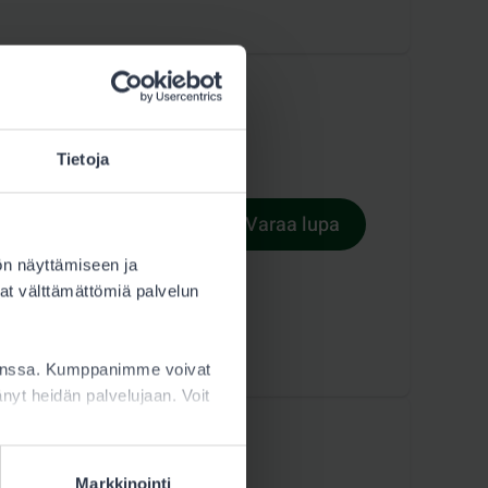
Tietoja
Varaa lupa
Lupaehdot
ön näyttämiseen ja
at välttämättömiä palvelun
kanssa. Kumppanimme voivat
ttänyt heidän palvelujaan. Voit
Markkinointi