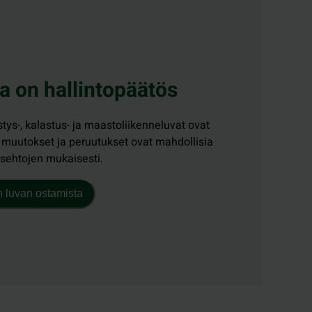
a on hallintopäätös
ys-, kalastus- ja maastoliikenneluvat ovat
n muutokset ja peruutukset ovat mahdollisia
usehtojen mukaisesti.
n luvan ostamista