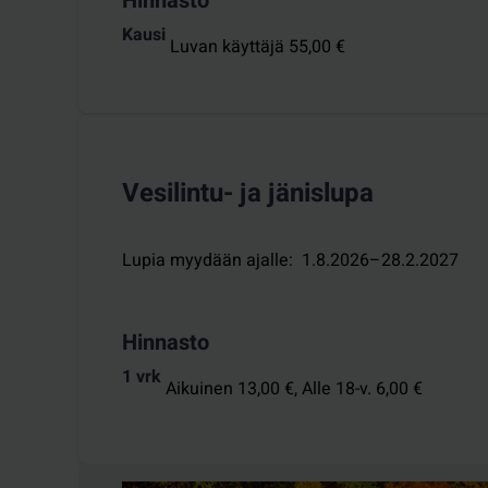
Hinnasto
Kausi
Luvan käyttäjä 55,00 €
Vesilintu- ja jänislupa
Lupia myydään ajalle
:
1.8.2026–28.2.2027
Hinnasto
1 vrk
Aikuinen 13,00 €,
Alle 18-v. 6,00 €