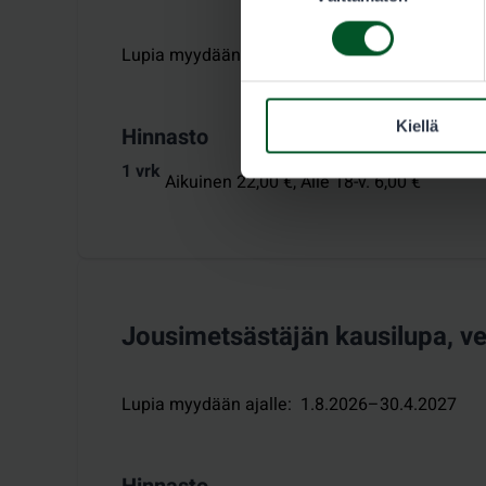
Lupia myydään ajalle
:
10.9.–10.10.2026
Kiellä
Hinnasto
1 vrk
Aikuinen 22,00 €,
Alle 18-v. 6,00 €
Jousimetsästäjän kausilupa, ves
Lupia myydään ajalle
:
1.8.2026–30.4.2027