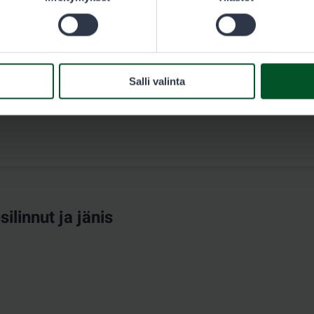
Salli valinta
ilinnut ja jänis