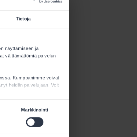
Tietoja
ön näyttämiseen ja
at välttämättömiä palvelun
kanssa. Kumppanimme voivat
ttänyt heidän palvelujaan. Voit
Markkinointi