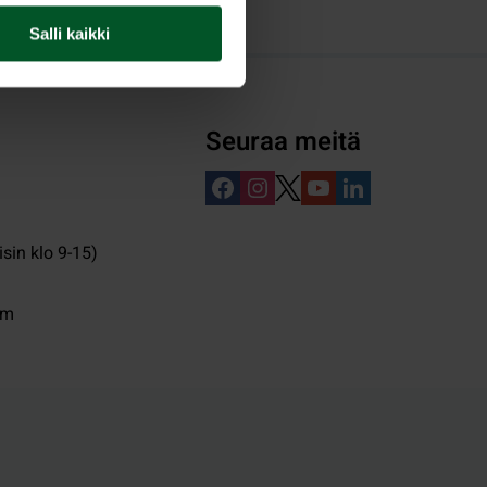
Salli kaikki
Seuraa meitä
isin klo 9-15)
pm