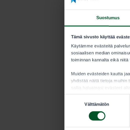
Hinnasto 
Suostumus
KESTO
Tämä sivusto käyttää eväste
Kausi
Käytämme evästeitä palvelun
sosiaalisen median ominaisuu
toiminnan kannalta eikä niitä
Metsästäjän tu
Muiden evästeiden kautta j
yhdistää näitä tietoja muihin t
sallia haluamasi evästeet alt
Suostumuksen
Välttämätön
valinta