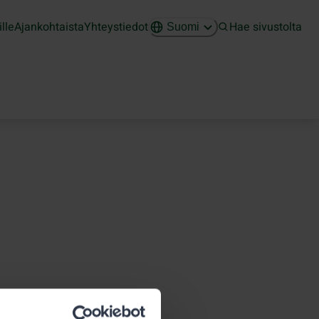
ille
Ajankohtaista
Yhteystiedot
Hae sivustolta
Suomi