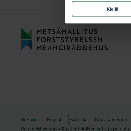
Kiellä
Suomi
English
Svenska
Davvisámegiella
Palaute
Maksutavat
Käyttöehdot
Hankinta- ja peruutu