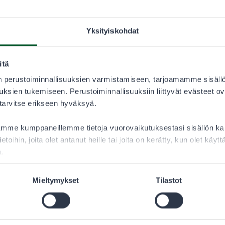
31.7.2025–
Yksityiskohdat
LUVAN KÄYTTÄJÄ
itä
13,00 €
 perustoiminnallisuuksien varmistamiseen, tarjoamamme sisäll
ksien tukemiseen. Perustoiminnallisuuksiin liittyvät evästeet ov
 tarvitse erikseen hyväksyä.
lee aina tarkistaa sallitut saalislajit lupaehdoista.
aamme kumppaneillemme tietoja vuorovaikutuksestasi sisällön 
ietoihin, joita olet antanut heille tai joita on kerätty, kun olet käy
a.
Mieltymykset
Tilastot