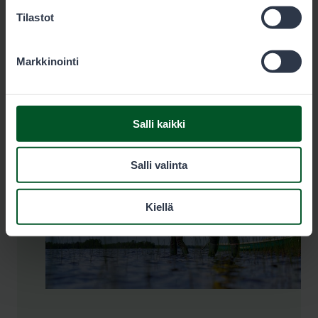
Tilastot
Katso yhteystiedot osoitteesta urjanlinna.net.
Markkinointi
Salli kaikki
Salli valinta
Kiellä