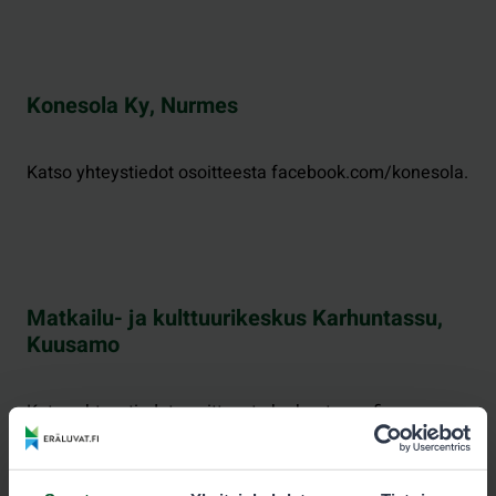
Konesola Ky, Nurmes
Katso yhteystiedot osoitteesta facebook.com/konesola.
Matkailu- ja kulttuurikeskus Karhuntassu,
Kuusamo
Katso yhteystiedot osoitteesta karhuntassu.fi.