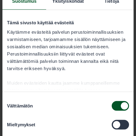
Suostumus
Yksityiskohdat
Tietoja
Pääkkönen & Piirainen, Kuhmo
Tämä sivusto käyttää evästeitä
Koulukatu 11, 88900 KUHMO
Käytämme evästeitä palvelun perustoiminnallisuuksien
varmistamiseen, tarjoamamme sisällön näyttämiseen ja
sosiaalisen median ominaisuuksien tukemiseen.
Perustoiminnallisuuksiin liittyvät evästeet ovat
välttämättömiä palvelun toiminnan kannalta eikä niitä
Retkeilykeskus Kylmäluoma, Taivalkoski
tarvitse erikseen hyväksyä.
Muiden evästeiden kautta jaamme kumppaneillemme
Katso yhteystiedot osoitteesta hossa-kylmäluoma.fi
tietoja vuorovaikutuksestasi sisällön kanssa.
Kumppanimme voivat yhdistää näitä tietoja muihin
Suostumuksen
tietoihin, joita olet antanut heille tai joita on kerätty, kun
Välttämätön
valinta
olet käyttänyt heidän palvelujaan. Voit sallia haluamasi
evästeet alta.
Mieltymykset
Urjanlinna, Sievi