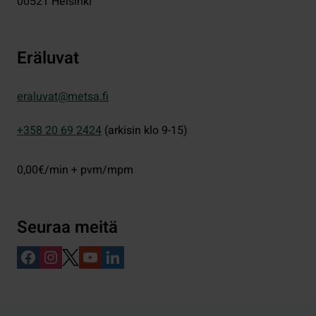
00521
Helsinki
Eräluvat
eraluvat@metsa.fi
+358 20 69 2424
(arkisin klo 9-15)
0,00€/min + pvm/mpm
Seuraa meitä