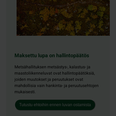
Maksettu lupa on hallintopäätös
Metsähallituksen metsästys-, kalastus- ja
maastoliikenneluvat ovat hallintopäätöksiä,
joiden muutokset ja peruutukset ovat
mahdollisia vain hankinta- ja peruutusehtojen
mukaisesti.
Tutustu ehtoihin ennen luvan ostamista