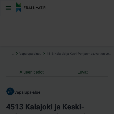
Hyppää
sisältöön
…
Vapalupa-alueet
4513 Kalajoki ja Keski-Pohjanmaa, valtion vedet
Alueen tiedot
Luvat
Vapalupa-alue
4513 Kalajoki ja Keski-