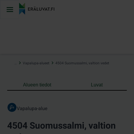
Hyppää
sisältöön
…
Vapalupa-alueet
4504 Suomussalmi, valtion vedet
Alueen tiedot
Luvat
Vapalupa-alue
4504 Suomussalmi, valtion