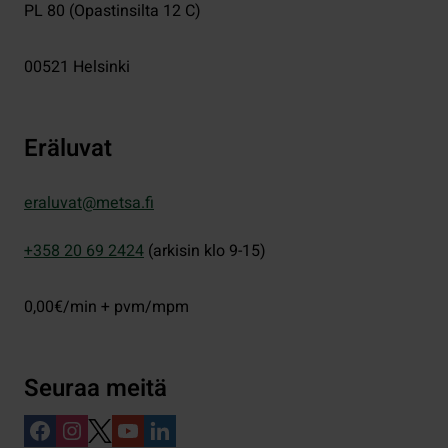
PL 80 (Opastinsilta 12 C)
00521
Helsinki
Eräluvat
eraluvat@metsa.fi
+358 20 69 2424
(arkisin klo 9-15)
0,00€/min + pvm/mpm
Seuraa meitä