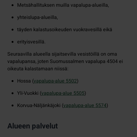
Metsähallituksen muilla vapalupa-alueilla,
yhteislupa-alueilla,
täyden kalastusoikeuden vuokravesillä eikä
erityisvesillä.
Seuraavilla alueella sijaitsevilla vesistöillä on oma
vapalupansa, joten Suomussalmen vapalupa 4504 ei
oikeuta kalastamaan niissä:
Hossa (
vapalupa-alue 5502
)
Yli-Vuokki (
vapalupa-alue 5505
)
Korvua-Näljänkäjoki (
vapalupa-alue 5574
)
Alueen palvelut