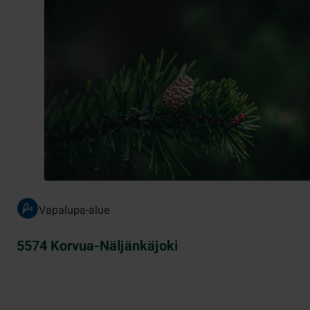
Vapalupa-alue
5574 Korvua-Näljänkäjoki