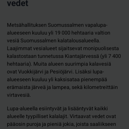
vedet
Metsähallituksen Suomussalmen vapalupa-
alueeseen kuuluu yli 19 000 hehtaaria valtion
vesiä Suomussalmen kalatalousalueella.
Laajimmat vesialueet sijaitsevat monipuolisesta
kalastostaan tunnetussa Kiantajärvessä (yli 7 400
hehtaaria). Muita alueen suurimpia kalavesiä
ovat Vuokkijärvi ja Pesiöjärvi. Lisäksi lupa-
alueeseen kuuluu yli kaksisataa pienempää
erämaista järveä ja lampea, sekä kilometreittäin
virtavesiä.
Lupa-alueella esiintyvät ja lisääntyvät kaikki
alueelle tyypilliset kalalajit. Virtaavat vedet ovat
pääosin puroja ja pieniä jokia, joista saaliikseen