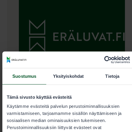
Suostumus
Yksityiskohdat
Tietoja
Lupamyynti ja -neuvonta arkisin
Tämä sivusto käyttää evästeitä
kello 9–15
Käytämme evästeitä palvelun perustoiminnallisuuksien
varmistamiseen, tarjoamamme sisällön näyttämiseen ja
sosiaalisen median ominaisuuksien tukemiseen.
+35820692424
Perustoiminnallisuuksiin liittyvät evästeet ovat