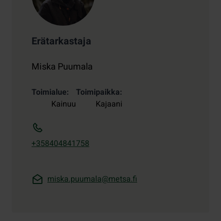
Erätarkastaja
Miska Puumala
Toimialue
Toimipaikka
Kainuu
Kajaani
+358404841758
miska.puumala@metsa.fi