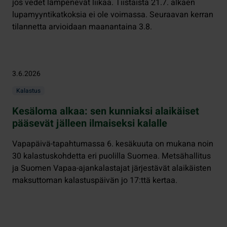
jos vedet lämpenevät liikaa. Tiistaista 21.7. alkaen
lupamyyntikatkoksia ei ole voimassa. Seuraavan kerran
tilannetta arvioidaan maanantaina 3.8.
3.6.2026
Kalastus
Kesäloma alkaa: sen kunniaksi alaikäiset
pääsevät jälleen ilmaiseksi kalalle
Vapapäivä-tapahtumassa 6. kesäkuuta on mukana noin
30 kalastuskohdetta eri puolilla Suomea. Metsähallitus
ja Suomen Vapaa-ajankalastajat järjestävät alaikäisten
maksuttoman kalastuspäivän jo 17:ttä kertaa.