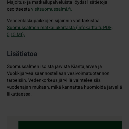
Majoitus- ja matkailupalveluista löydät lisätietoja
osoitteesta
visitsuomussalmi.fi
.
Veneenlaskupaikkojen sijainnin voit tarkistaa
Suomussalmen matkailukartasta (
infokartta.fi
, PDF,
5,15 Mt).
Lisätietoa
Suomussalmen isoista järvistä Kiantajärveä ja
Vuokkijärveä säännöstellään vesivoimatuotannon
tarpeisiin. Vedenkorkeus järvillä vaihtelee siis
vuodenajan mukaan, mikä kannattaa huomioida järvellä
liikuttaessa.
Yhteystiedot