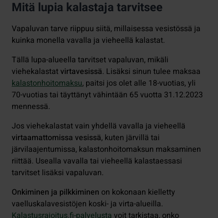
Mitä lupia kalastaja tarvitsee
Vapaluvan tarve riippuu siitä, millaisessa vesistössä ja
kuinka monella vavalla ja vieheellä kalastat.
Tällä lupa-alueella tarvitset vapaluvan, mikäli
viehekalastat
virtavesissä
. Lisäksi sinun tulee maksaa
kalastonhoitomaksu
, paitsi jos olet alle 18-vuotias, yli
70-vuotias tai täyttänyt vähintään 65 vuotta 31.12.2023
mennessä.
Jos viehekalastat vain yhdellä vavalla ja vieheellä
virtaamattomissa vesissä
, kuten järvillä tai
järvilaajentumissa, kalastonhoitomaksun maksaminen
riittää. Usealla vavalla tai vieheellä kalastaessasi
tarvitset lisäksi vapaluvan.
Onkiminen ja pilkkiminen
on kokonaan kielletty
vaelluskalavesistöjen koski- ja virta-alueilla.
Kalastusrajoitus.fi-palvelusta
voit tarkistaa, onko