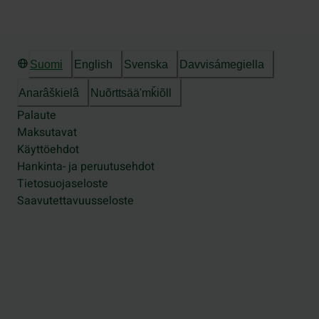
Suomi
English
Svenska
Davvisámegiella
Anarâškielâ
Nuõrttsääʹmǩiõll
Palaute
Maksutavat
Käyttöehdot
Hankinta- ja peruutusehdot
Tietosuojaseloste
Saavutettavuusseloste