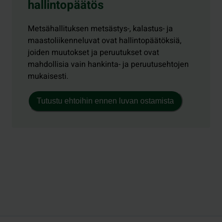
hallintopäätös
Metsähallituksen metsästys-, kalastus- ja
maastoliikenneluvat ovat hallintopäätöksiä,
joiden muutokset ja peruutukset ovat
mahdollisia vain hankinta- ja peruutusehtojen
mukaisesti.
Tutustu ehtoihin ennen luvan ostamista