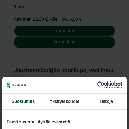
1 vrk
Aikuinen 22,00 €,
Alle 18-v. 6,00 €
Lupaehdot
Varaa lupa
Jousimetsästäjän kausilupa, vesilinnut
ja jänis
Lupia myydään ajalle
:
1.8.2026–30.4.2027
Suostumus
Yksityiskohdat
Tietoja
Hinnasto
Tämä sivusto käyttää evästeitä
Kausi