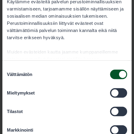
Käytämme evästeitä palvelun perustoiminnallisuuksien
Luvan käyttäjä 55,00 €
varmistamiseen, tarjoamamme sisällön näyttämiseen ja
sosiaalisen median ominaisuuksien tukemiseen.
Lupaehdot
Perustoiminnallisuuksiin liittyvät evästeet ovat
Varaa lupa
välttämättömiä palvelun toiminnan kannalta eikä niitä
tarvitse erikseen hyväksyä.
Muiden evästeiden kautta jaamme kumppaneillemme
Erillishaku: pienpetokausilupa
tietoja vuorovaikutuksestasi sisällön kanssa.
Kumppanimme voivat yhdistää näitä tietoja muihin
Suostumuksen
tietoihin, joita olet antanut heille tai joita on kerätty, kun
Välttämätön
valinta
Lupia myydään ajalle
:
1.8.2026–30.4.2027
olet käyttänyt heidän palvelujaan. Voit sallia haluamasi
evästeet alta.
Mieltymykset
Hinnasto
Kausi
Tilastot
Luvan käyttäjä 13,00 €
Markkinointi
Lupaehdot