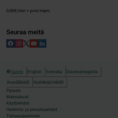
0,00€/min + pvm/mpm
Seuraa meitä
Suomi
English
Svenska
Davvisámegiella
Anarâškielâ
Nuõrttsääʹmǩiõll
Palaute
Maksutavat
Käyttöehdot
Hankinta- ja peruutusehdot
Tietosuojaseloste