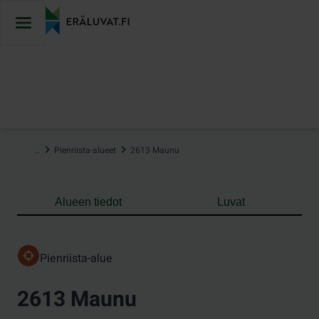
Hyppää
sisältöön
…
Pienriista-alueet
2613 Maunu
Alueen tiedot
Luvat
Pienriista-alue
2613 Maunu