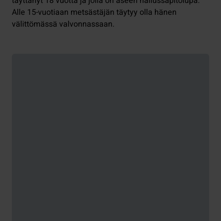
täyttänyt 18 vuotta ja jolla on aseen hallussapitolupa.
Alle 15-vuotiaan metsästäjän täytyy olla hänen
välittömässä valvonnassaan.