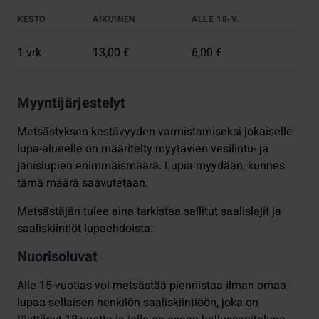
KESTO
AIKUINEN
ALLE 18-V.
1 vrk
13,00 €
6,00 €
Myyntijärjestelyt
Metsästyksen kestävyyden varmistamiseksi jokaiselle
lupa-alueelle on määritelty myytävien vesilintu- ja
jänislupien enimmäismäärä. Lupia myydään, kunnes
tämä määrä saavutetaan.
Metsästäjän tulee aina tarkistaa sallitut saalislajit ja
saaliskiintiöt lupaehdoista.
Nuorisoluvat
Alle 15-vuotias voi metsästää pienriistaa ilman omaa
lupaa sellaisen henkilön saaliskiintiöön, joka on