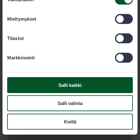
valinta
olet käyttänyt heidän palvelujaan. Voit sallia haluamasi
evästeet alta.
Mieltymykset
Tilastot
Markkinointi
Salli kaikki
Salli valinta
Kiellä