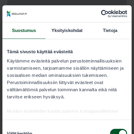
Suostumus
Yksityiskohdat
Tietoja
Tämä sivusto käyttää evästeitä
Käytämme evästeitä palvelun perustoiminnallisuuksien
varmistamiseen, tarjoamamme sisällön näyttämiseen ja
sosiaalisen median ominaisuuksien tukemiseen.
Perustoiminnallisuuksiin liittyvät evästeet ovat
välttämättömiä palvelun toiminnan kannalta eikä niitä
tarvitse erikseen hyväksyä.
Muiden evästeiden kautta jaamme kumppaneillemme
tietoja vuorovaikutuksestasi sisällön kanssa.
Kumppanimme voivat yhdistää näitä tietoja muihin
Suostumuksen
tietoihin, joita olet antanut heille tai joita on kerätty, kun
Välttämätön