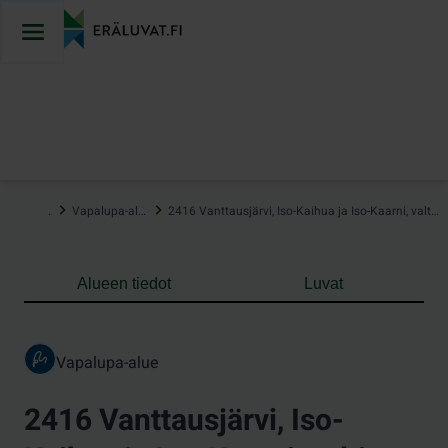
Hyppää
sisältöön
…
Vapalupa-alueet
2416 Vanttausjärvi, Iso-Kaihua ja Iso-Kaarni, valtion vedet
Alueen tiedot
Luvat
Vapalupa-alue
2416 Vanttausjärvi, Iso-