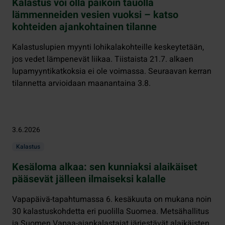
Kalastus voi olla paikoin tauolla
lämmenneiden vesien vuoksi – katso
kohteiden ajankohtainen tilanne
Kalastuslupien myynti lohikalakohteille keskeytetään,
jos vedet lämpenevät liikaa. Tiistaista 21.7. alkaen
lupamyyntikatkoksia ei ole voimassa. Seuraavan kerran
tilannetta arvioidaan maanantaina 3.8.
3.6.2026
Kalastus
Kesäloma alkaa: sen kunniaksi alaikäiset
pääsevät jälleen ilmaiseksi kalalle
Vapapäivä-tapahtumassa 6. kesäkuuta on mukana noin
30 kalastuskohdetta eri puolilla Suomea. Metsähallitus
ja Suomen Vapaa-ajankalastajat järjestävät alaikäisten