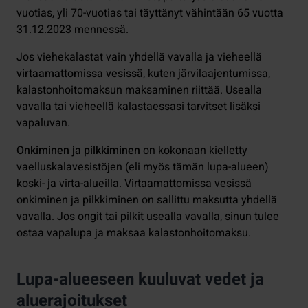
vuotias, yli 70-vuotias tai täyttänyt vähintään 65 vuotta
31.12.2023 mennessä.
Jos viehekalastat vain yhdellä vavalla ja vieheellä
virtaamattomissa vesissä
, kuten järvilaajentumissa,
kalastonhoitomaksun maksaminen riittää. Usealla
vavalla tai vieheellä kalastaessasi tarvitset lisäksi
vapaluvan.
Onkiminen ja pilkkiminen
on kokonaan kielletty
vaelluskalavesistöjen (eli myös tämän lupa-alueen)
koski- ja virta-alueilla. Virtaamattomissa vesissä
onkiminen ja pilkkiminen on sallittu maksutta yhdellä
vavalla. Jos ongit tai pilkit usealla vavalla, sinun tulee
ostaa vapalupa ja maksaa kalastonhoitomaksu.
Lupa-alueeseen kuuluvat vedet ja
aluerajoitukset