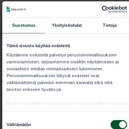
+35820692424
Puhelun hinta
0,00€/min + pvm/mpm. Kiireelliset
Suostumus
Yksityiskohdat
Tietoja
tilaukset aina puhelimitse.
Tämä sivusto käyttää evästeitä
eraluvat@metsa.fi
Käytämme evästeitä palvelun perustoiminnallisuuksien
varmistamiseen, tarjoamamme sisällön näyttämiseen ja
sosiaalisen median ominaisuuksien tukemiseen.
Perustoiminnallisuuksiin liittyvät evästeet ovat
välttämättömiä palvelun toiminnan kannalta eikä niitä
Yhteystiedot
tarvitse erikseen hyväksyä.
Muiden evästeiden kautta jaamme kumppaneillemme tietoja
vuorovaikutuksestasi sisällön kanssa. Kumppanimme
voivat yhdistää näitä tietoja muihin tietoihin, joita olet
Suostumuksen
antanut heille tai joita on kerätty, kun olet käyttänyt heidän
Välttämätön
valinta