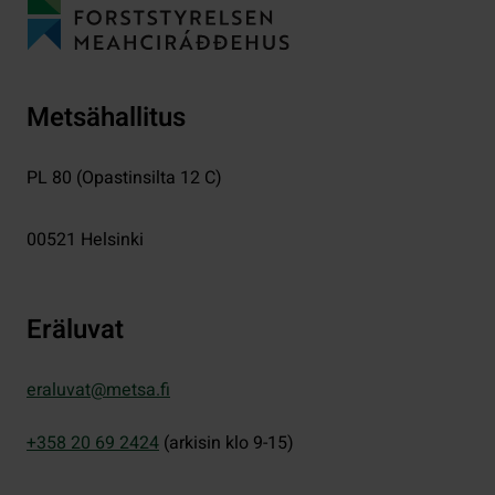
Metsähallitus
PL 80 (Opastinsilta 12 C)
00521
Helsinki
Eräluvat
eraluvat@metsa.fi
+358 20 69 2424
(arkisin klo 9-15)