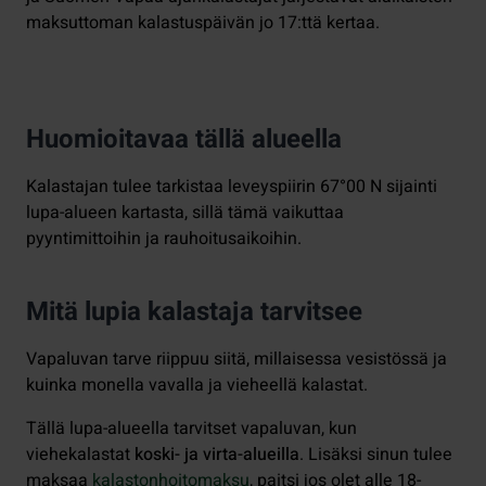
maksuttoman kalastuspäivän jo 17:ttä kertaa.
Huomioitavaa tällä alueella
Kalastajan tulee tarkistaa leveyspiirin 67°00 N sijainti
lupa-alueen kartasta, sillä tämä vaikuttaa
pyyntimittoihin ja rauhoitusaikoihin.
Mitä lupia kalastaja tarvitsee
Vapaluvan tarve riippuu siitä, millaisessa vesistössä ja
kuinka monella vavalla ja vieheellä kalastat.
Tällä lupa-alueella tarvitset vapaluvan, kun
viehekalastat
koski- ja virta-alueilla
. Lisäksi sinun tulee
maksaa
kalastonhoitomaksu
, paitsi jos olet alle 18-