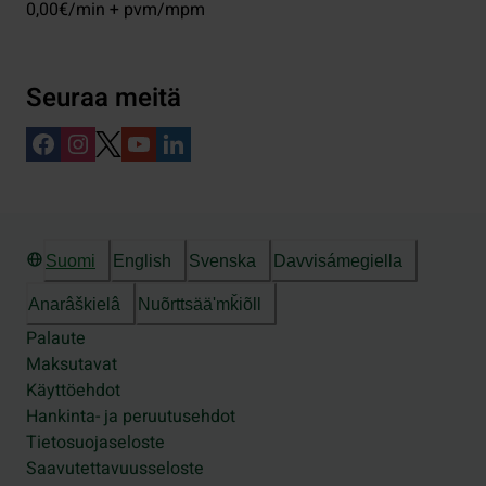
0,00€/min + pvm/mpm
Seuraa meitä
Suomi
English
Svenska
Davvisámegiella
Anarâškielâ
Nuõrttsääʹmǩiõll
Palaute
Maksutavat
Käyttöehdot
Hankinta- ja peruutusehdot
Tietosuojaseloste
Saavutettavuusseloste