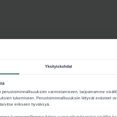
Yksityiskohdat
Ivalon Eräsoppi, Ivalo
itä
 perustoiminnallisuuksien varmistamiseen, tarjoamamme sisäll
Katso yhteystiedot osoitteesta erasoppi.fi.
ksien tukemiseen. Perustoiminnallisuuksiin liittyvät evästeet ov
 tarvitse erikseen hyväksyä.
Metsähallituksen asiakaspalvelu, Inari
aamme kumppaneillemme tietoja vuorovaikutuksestasi sisällön 