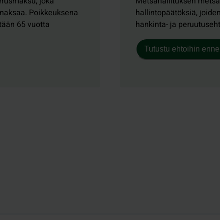
erusmaksu, joka
Metsähallituksen metsäs
 maksaa. Poikkeuksena
hallintopäätöksiä, joide
ntään 65 vuotta
hankinta- ja peruutuseh
Tutustu ehtoihin enne