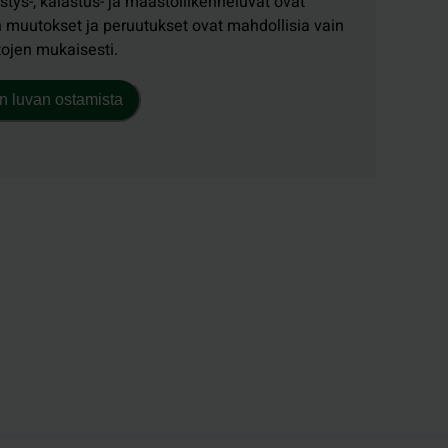
tys-, kalastus- ja maastoliikenneluvat ovat
n muutokset ja peruutukset ovat mahdollisia vain
tojen mukaisesti.
n luvan ostamista