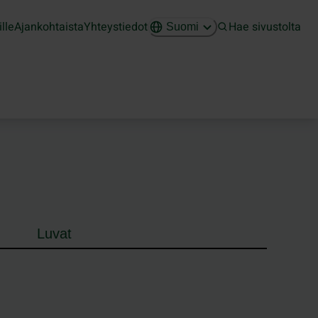
ille
Ajankohtaista
Yhteystiedot
Hae sivustolta
Suomi
Luvat