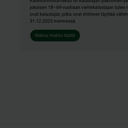
Kalastonhoitomaksu on kalastajan pakollinen p
jokaisen 18–69-vuotiaan viehekalastajan tulee
ovat kalastajat, jotka ovat ehtineet täyttää vähi
31.12.2023 mennessä.
Maksa maksu täältä