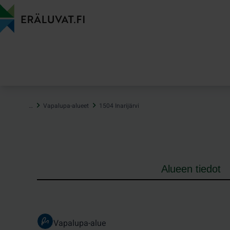
Hyppää
sisältöön
…
Vapalupa-alueet
1504 Inarijärvi
Alueen tiedot
Vapalupa-alue