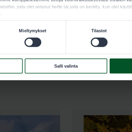
ietoihin, joita olet antanut heille tai joita on kerätty, kun olet käy
a.
Katso yhteystiedot osoitteesta luontoon.fi.
Mieltymykset
Tilastot
Pääkkönen & Piirainen, Kuhmo
Koulukatu 11, 88900 KUHMO
Salli valinta