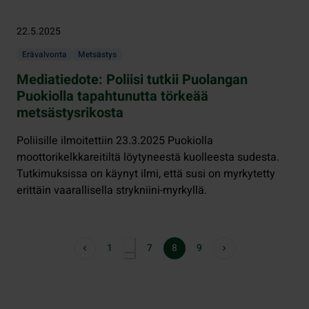
22.5.2025
Erävalvonta
Metsästys
Mediatiedote: Poliisi tutkii Puolangan
Puokiolla tapahtunutta törkeää
metsästysrikosta
Poliisille ilmoitettiin 23.3.2025 Puokiolla
moottorikelkkareitiltä löytyneestä kuolleesta sudesta.
Tutkimuksissa on käynyt ilmi, että susi on myrkytetty
erittäin vaarallisella strykniini-myrkyllä.
1
7
8
9
…