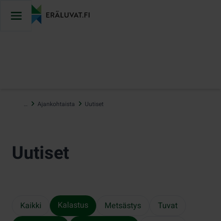
Hyppää
sisältöön
…
Ajankohtaista
Uutiset
Uutiset
Kalastus
Kaikki
Metsästys
Tuvat