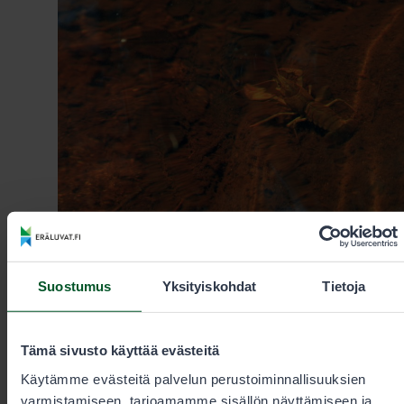
17.6.2025
Suostumus
Yksityiskohdat
Tietoja
Kalastus
Mediatiedote: Jokirapu rauhoitetaan valtion
Tämä sivusto käyttää evästeitä
vesialueilla
Käytämme evästeitä palvelun perustoiminnallisuuksien
varmistamiseen, tarjoamamme sisällön näyttämiseen ja