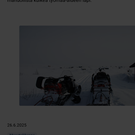
mahdollista kulkea työmaa-alueen läpi.
26.6.2025