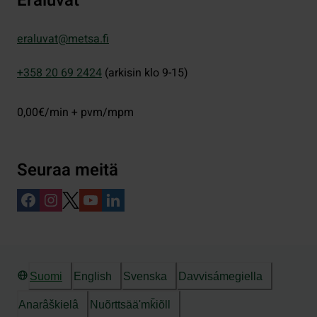
Eräluvat
eraluvat@metsa.fi
+358 20 69 2424
(arkisin klo 9-15)
0,00€/min + pvm/mpm
Seuraa meitä
Suomi
English
Svenska
Davvisámegiella
Anarâškielâ
Nuõrttsääʹmǩiõll