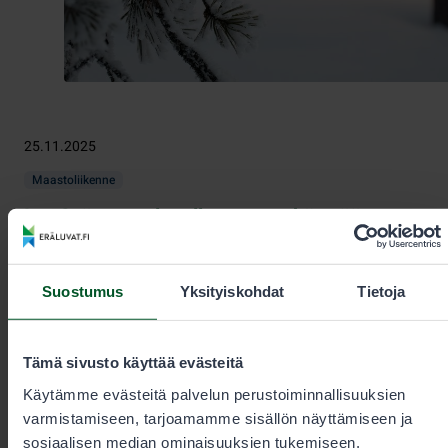
25.11.2025
Maastoliikenne
Iso-Syötteen alueella otetaan käyttöön
moottorikelkkojen siirtymisurat
Siirtymäurat parantavat merkittävästi kelkkailu-urien
Suostumus
Yksityiskohdat
Tietoja
saavutettavuutta suoraan mökkialueilta ja selkeyttävät
turvallista siirtymää.
Tämä sivusto käyttää evästeitä
Käytämme evästeitä palvelun perustoiminnallisuuksien
varmistamiseen, tarjoamamme sisällön näyttämiseen ja
sosiaalisen median ominaisuuksien tukemiseen.