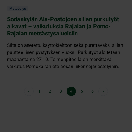
Metsästys
Sodankylän Ala-Postojoen sillan purkutyöt
alkavat – vaikutuksia Rajalan ja Pomo-
Rajalan metsästysalueisiin
Silta on asetettu käyttökieltoon sekä purettavaksi sillan
puutteellisen pystytyksen vuoksi. Purkutyöt aloitetaan
maanantaina 27.10. Toimenpiteellä on merkittävä
vaikutus Pomokairan eteläosan liikennejärjestelyihin.
1
2
3
4
5
6