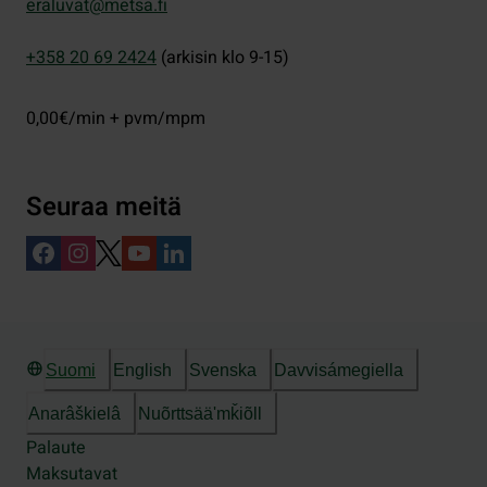
eraluvat@metsa.fi
+358 20 69 2424
(arkisin klo 9-15)
0,00€/min + pvm/mpm
Seuraa meitä
Suomi
English
Svenska
Davvisámegiella
Anarâškielâ
Nuõrttsääʹmǩiõll
Palaute
Maksutavat