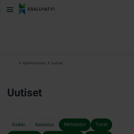
Hyppää
sisältöön
…
Ajankohtaista
Uutiset
Uutiset
Metsästys
Tuvat
Kaikki
Kalastus