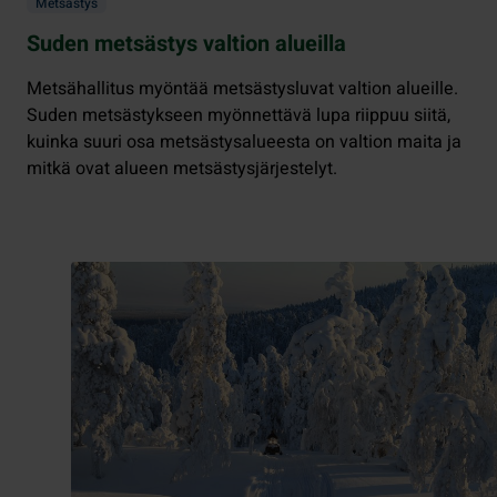
Metsästys
Suden metsästys valtion alueilla
Metsähallitus myöntää metsästysluvat valtion alueille.
Suden metsästykseen myönnettävä lupa riippuu siitä,
kuinka suuri osa metsästysalueesta on valtion maita ja
mitkä ovat alueen metsästysjärjestelyt.