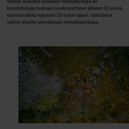
Valtion alueiden suosituin metsästyslupa eli
kanalintulupa maksaa vuodenvaihteen jälkeen 22 euroa
vuorokaudelta nykyisen 20 euron sijaan. Uutuutena
valtion alueille perustetaan metsäkaurislupa.