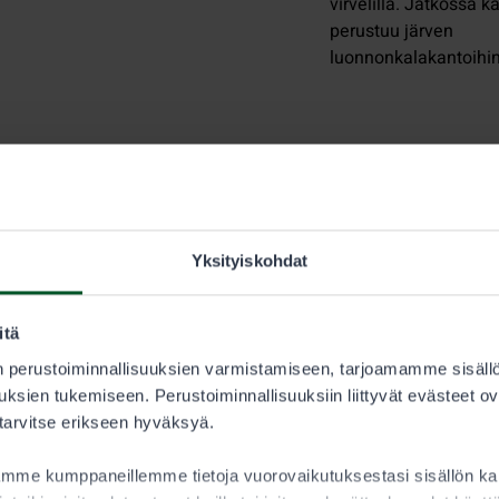
virvelillä. Jatkossa k
perustuu järven
luonnonkalakantoihin
Yksityiskohdat
itä
 perustoiminnallisuuksien varmistamiseen, tarjoamamme sisäll
ksien tukemiseen. Perustoiminnallisuuksiin liittyvät evästeet ov
 tarvitse erikseen hyväksyä.
12.3.2026
11.3.2026
aamme kumppaneillemme tietoja vuorovaikutuksestasi sisällön 
Kalastus
Kalastus