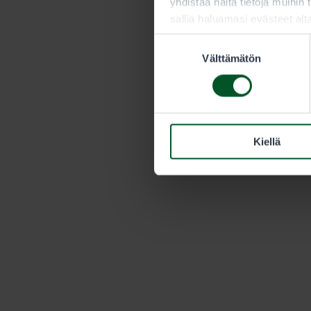
yhdistää näitä tietoja muihin t
sallia haluamasi evästeet alt
Suostumuksen
Välttämätön
valinta
Kiellä