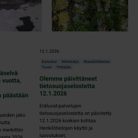
12.1.2026
Kalastus
Metsästys
Maastoliikenne
Tuvat
Yrittäjille
päselvä
Olemme päivittäneet
a vuotta,
tietosuojaselostetta
12.1.2026
a päästään
Eräluvat-palvelujen
tietosuojaselostetta on päivitetty
ueiden jako
12.1.2026 koskien kohtaa
mutta
Henkilötietojen käyttö ja
e merkittiin
luovutukset.
asta 2026.