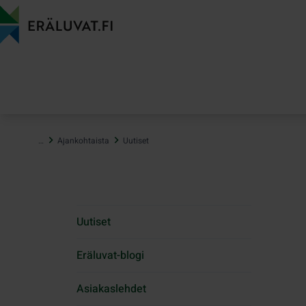
Hyppää
sisältöön
…
Ajankohtaista
Uutiset
Uutiset
Eräluvat-blogi
Asiakaslehdet