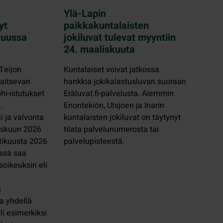
Ylä-Lapin
yt
paikkakuntalaisten
kuussa
jokiluvat tulevat myyntiin
24. maaliskuuta
 Teijon
Kuntalaiset voivat jatkossa
jaitsevan
hankkia jokikalastusluvan suoraan
hi-istutukset
Eräluvat.fi-palvelusta. Aiemmin
.
Enontekiön, Utsjoen ja Inarin
i ja valvonta
kuntalaisten jokiluvat on täytynyt
liskuun 2026
tilata palvelunumerosta tai
tikuusta 2026
palvelupisteestä.
ssä saa
soikeuksin eli
n
a yhdellä
eli esimerkiksi