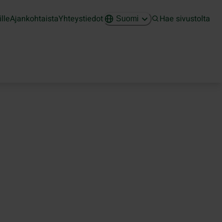
ille
Ajankohtaista
Yhteystiedot
Hae sivustolta
Suomi