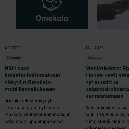
4.2.2026
16.1.2026
Kalastus
Kalastus
Näin saat
Mediatiedote: E
kalastonhoitomaksun
tilanne kesti sat
näkyviin Omakala-
nyt suosittua
mobiilisovellukseen
kalastuskohdett
kunnostamaan
Jos olet rekisteröitynyt
Omakalaan, voit nyt saada
Karvionkosken vesial
maksetun kalastonhoitomaksun
tehtiin 1920-luvulla, 
näkymään lupalompakossasi.
kiinteistörekisteriin s
kokonaisuudessaan v