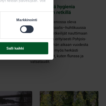
ttänyt heidän palvelujaan. Voit
ei enää
Muista hyvä hygienia
n mukana
kevättalven retkillä
Markkinointi
hti
Parhaillaan menossa oleva
 huhtikuussa.
sesonkiaika maalis–huhtikuussa
lle, jotka
houkuttelee retkeilijät nauttimaan
oitomaksun
keväthangista erityisesti Pohjois-
Suomeen. Tähän aikaan vuodesta
Salli kaikki
liikkeellä ovat myös herkästi
tarttuvat taudit, kuten flunssa ja
vatsataudit.