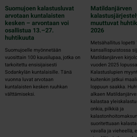
Suomujoen kalastusluvat
Matildanjärven
arvotaan kuntalaisten
kalastusjärjestel
kesken – arvontaan voi
muuttuvat huhti
osallistua 13.–27.
2026
huhtikuuta
Metsähallitus lopetti
Suomujoelle myönnetään
kansallispuistossa si
vuosittain 100 kausilupaa, jotka on
Matildanjärven kirjolo
tarkoitettu ensisijaisesti
vuoden 2025 lopussa
Sodankylän kuntalaisille. Tänä
Kalastuslupien myynt
vuonna luvat arvotaan
kuitenkin jatkui maa
kuntalaisten kesken ruuhkan
loppuun saakka. Huh
välttämiseksi.
alkaen Matildanjärve
kalastaa yleiskalastu
onkia, pilkkiä ja
kalastonhoitomaksu
suoritettuaan kalasta
vavalla ja vieheellä, 