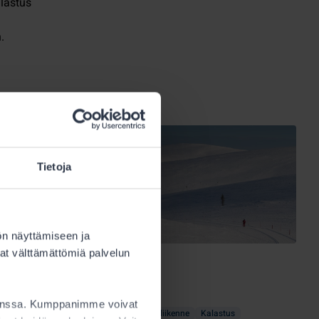
alastus
.
Tietoja
ön näyttämiseen ja
at välttämättömiä palvelun
6.3.2026
kanssa. Kumppanimme voivat
Tuvat
Maastoliikenne
Kalastus