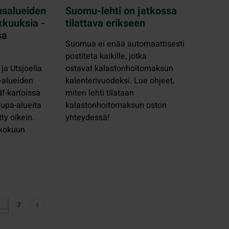
usalueiden
Suomu-lehti on jatkossa
kkuuksia -
tilattava erikseen
sa
Suomua ei enää automaattisesti
postiteta kaikille, jotka
 ja Utsjoella
ostavat kalastonhoitomaksun
-alueiden
kalenterivuodeksi. Lue ohjeet,
df-kartoissa
miten lehti tilataan
 lupa-alueita
kalastonhoitomaksun oston
tty oikein.
yhteydessä!
ukokuun
7
…