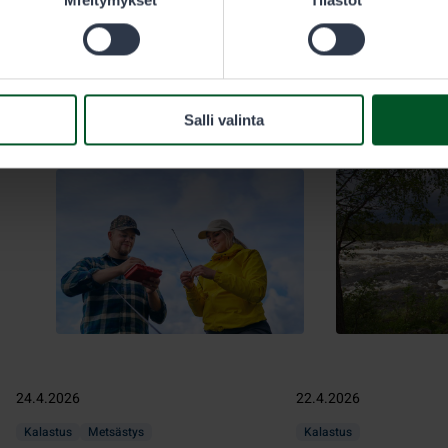
yhteistyöyrittäjien järjestämiä
sodankyläläiset.
kesäkauden avajaisia.
Salli valinta
24.4.2026
22.4.2026
Kalastus
Metsästys
Kalastus