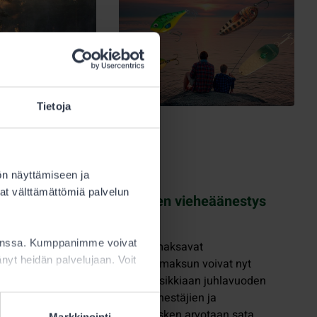
Tietoja
28.4.2026
ön näyttämiseen ja
Kalastus
at välttämättömiä palvelun
tusluvat
Juhlavuoden vieheäänestys
äistä
alkoi
kanssa. Kumppanimme voivat
Kaikki, jotka maksavat
ttänyt heidän palvelujaan. Voit
yhteensä 251
kalastonhoitomaksun voivat nyt
. Lupia oli
äänestää suosikkiaan juhlavuoden
aletta.
vieheeksi. Äänestäjien ja
listua
maksajien kesken arvotaan sata
Markkinointi