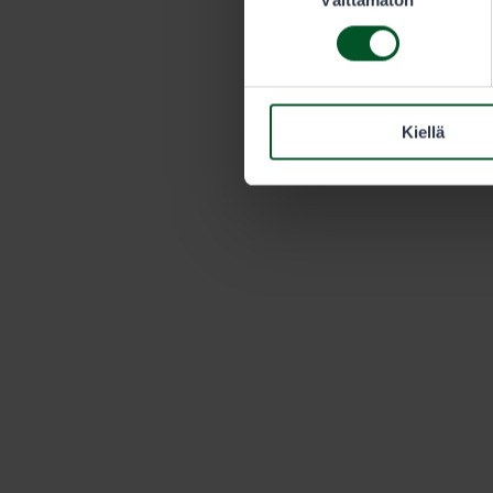
valinta
Kiellä