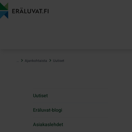
Hyppää
sisältöön
…
Ajankohtaista
Uutiset
Uutiset
Eräluvat-blogi
Asiakaslehdet