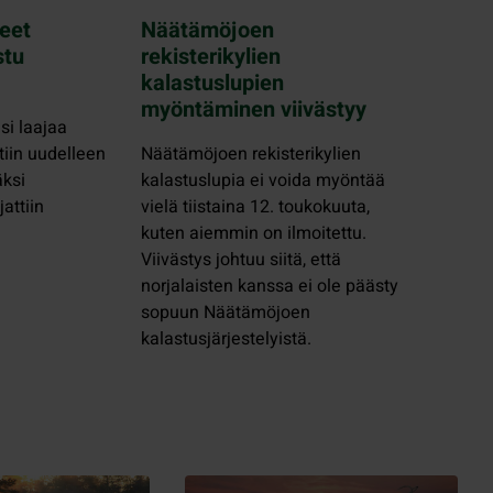
eet
Näätämöjoen
stu
rekisterikylien
kalastuslupien
myöntäminen viivästyy
si laajaa
tiin uudelleen
Näätämöjoen rekisterikylien
äksi
kalastuslupia ei voida myöntää
attiin
vielä tiistaina 12. toukokuuta,
kuten aiemmin on ilmoitettu.
Viivästys johtuu siitä, että
norjalaisten kanssa ei ole päästy
sopuun Näätämöjoen
kalastusjärjestelyistä.