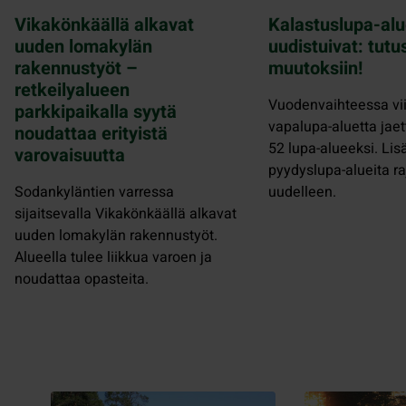
Vikakönkäällä alkavat
Kalastuslupa-alu
uuden lomakylän
uudistuivat: tutu
rakennustyöt –
muutoksiin!
retkeilyalueen
Vuodenvaihteessa vii
parkkipaikalla syytä
vapalupa-aluetta jaet
noudattaa erityistä
52 lupa-alueeksi. Lis
varovaisuutta
pyydyslupa-alueita raj
Sodankyläntien varressa
uudelleen.
sijaitsevalla Vikakönkäällä alkavat
uuden lomakylän rakennustyöt.
Alueella tulee liikkua varoen ja
noudattaa opasteita.