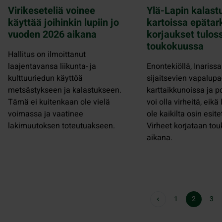
Virikeseteliä voinee
Ylä-Lapin kalast
käyttää joihinkin lupiin jo
kartoissa epätar
vuoden 2026 aikana
korjaukset tulos
toukokuussa
Hallitus on ilmoittanut
laajentavansa liikunta- ja
Enontekiöllä, Inarissa
kulttuuriedun käyttöä
sijaitsevien vapalupa
metsästykseen ja kalastukseen.
karttaikkunoissa ja p
Tämä ei kuitenkaan ole vielä
voi olla virheitä, eikä
voimassa ja vaatinee
ole kaikilta osin esite
lakimuutoksen toteutuakseen.
Virheet korjataan to
aikana.
1
2
3