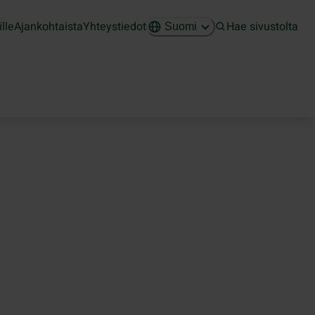
ille
Ajankohtaista
Yhteystiedot
Hae sivustolta
Suomi