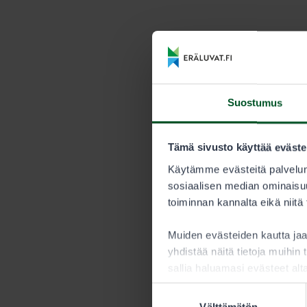
Suostumus
Tämä sivusto käyttää eväste
Käytämme evästeitä palvelun
sosiaalisen median ominaisuu
toiminnan kannalta eikä niitä
Muiden evästeiden kautta j
yhdistää näitä tietoja muihin t
sallia haluamasi evästeet alt
Suostumuksen
Välttämätön