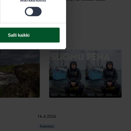
juhlaviehettä.
Salli kaikki
16.4.2026
Kalastus