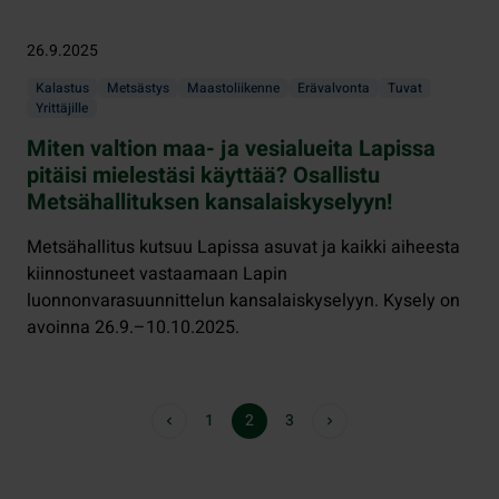
26.9.2025
Kalastus
Metsästys
Maastoliikenne
Erävalvonta
Tuvat
Yrittäjille
Miten valtion maa- ja vesialueita Lapissa
pitäisi mielestäsi käyttää? Osallistu
Metsähallituksen kansalaiskyselyyn!
Metsähallitus kutsuu Lapissa asuvat ja kaikki aiheesta
kiinnostuneet vastaamaan Lapin
luonnonvarasuunnittelun kansalaiskyselyyn. Kysely on
avoinna 26.9.–10.10.2025.
1
2
3