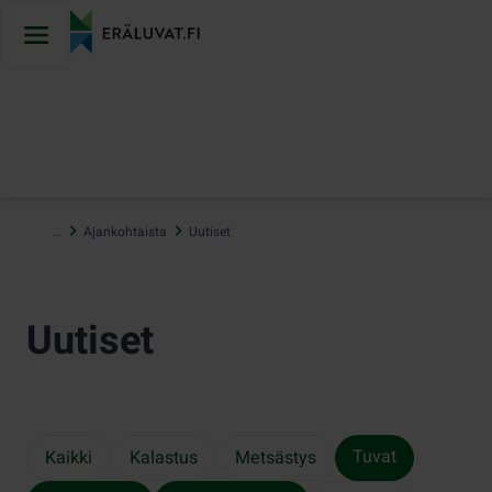
Hyppää
sisältöön
…
Ajankohtaista
Uutiset
Uutiset
Tuvat
Kaikki
Kalastus
Metsästys