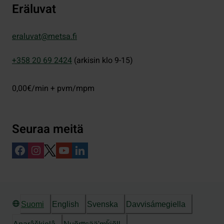
Eräluvat
eraluvat@metsa.fi
+358 20 69 2424
(arkisin klo 9-15)
0,00€/min + pvm/mpm
Seuraa meitä
Suomi
English
Svenska
Davvisámegiella