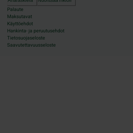
Anarâškielâ
Nuõrttsääʹmǩiõll
Palaute
Maksutavat
Käyttöehdot
Hankinta- ja peruutusehdot
Tietosuojaseloste
Saavutettavuusseloste