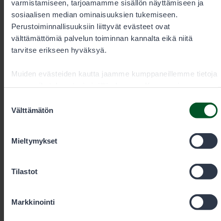
nykyinen lainsäädäntö ja lupakäytännöt eivät vastaa.
varmistamiseen, tarjoamamme sisällön näyttämiseen ja
sosiaalisen median ominaisuuksien tukemiseen.
Perustoiminnallisuuksiin liittyvät evästeet ovat
välttämättömiä palvelun toiminnan kannalta eikä niitä
tarvitse erikseen hyväksyä.
Muiden evästeiden kautta jaamme kumppaneillemme tietoja
vuorovaikutuksestasi sisällön kanssa. Kumppanimme
voivat yhdistää näitä tietoja muihin tietoihin, joita olet
Suostumuksen
antanut heille tai joita on kerätty, kun olet käyttänyt heidän
Välttämätön
valinta
palvelujaan. Voit sallia haluamasi evästeet alta.
Mieltymykset
Tilastot
Markkinointi
25.11.2025