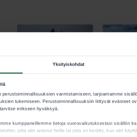
Yksityiskohdat
itä
 perustoiminnallisuuksien varmistamiseen, tarjoamamme sisäll
11.5.2026
11.5.2026
ksien tukemiseen. Perustoiminnallisuuksiin liittyvät evästeet ov
Kalastus
Kalastus
 tarvitse erikseen hyväksyä.
Kalastuslupa-alueet
Näätämöjoen
uudistuivat: tutustu
rekisterikylien
aamme kumppaneillemme tietoja vuorovaikutuksestasi sisällön 
muutoksiin!
kalastuslupien
ietoihin, joita olet antanut heille tai joita on kerätty, kun olet käy