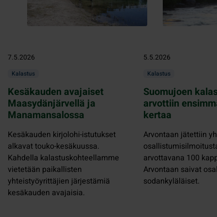
7.5.2026
5.5.2026
Kalastus
Kalastus
Kesäkauden avajaiset
Suomujoen kalas
Maasydänjärvellä ja
arvottiin ensimm
Manamansalossa
kertaa
Kesäkauden kirjolohi-istutukset
Arvontaan jätettiin 
alkavat touko-kesäkuussa.
osallistumisilmoitusta
Kahdella kalastuskohteellamme
arvottavana 100 kapp
vietetään paikallisten
Arvontaan saivat osal
yhteistyöyrittäjien järjestämiä
sodankyläläiset.
kesäkauden avajaisia.