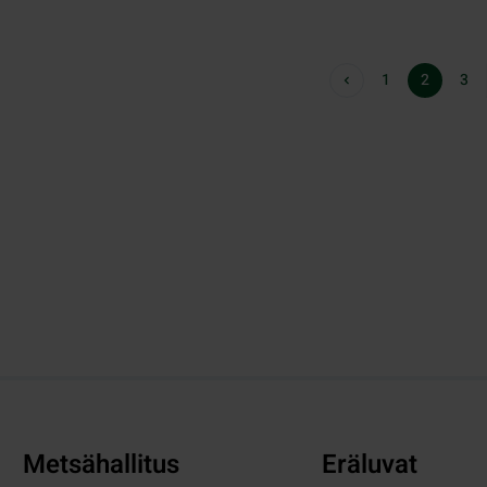
1
2
3
Metsähallitus
Eräluvat