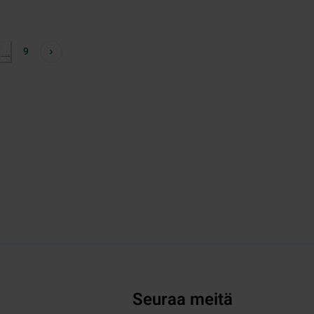
9
…
Seuraa meitä