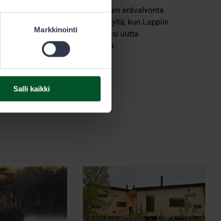
västyy
Valtion alueiden erävalvonta
ikylien
tehostuu syksyllä, kun Lappiin
Markkinointi
da myöntää
palkataan kaksi uutta
ukokuuta,
erätarkastajaa.
oitettu.
 että
i ole päästy
Salli kaikki
n
.