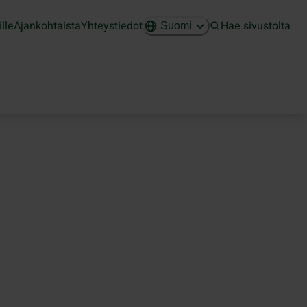
ille
Ajankohtaista
Yhteystiedot
Hae sivustolta
Suomi