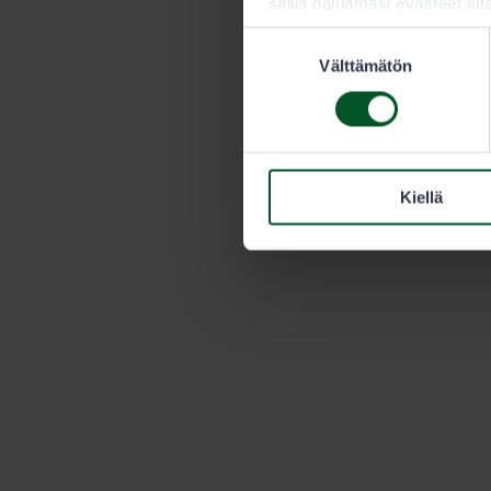
sallia haluamasi evästeet alt
Suostumuksen
Välttämätön
valinta
Kiellä