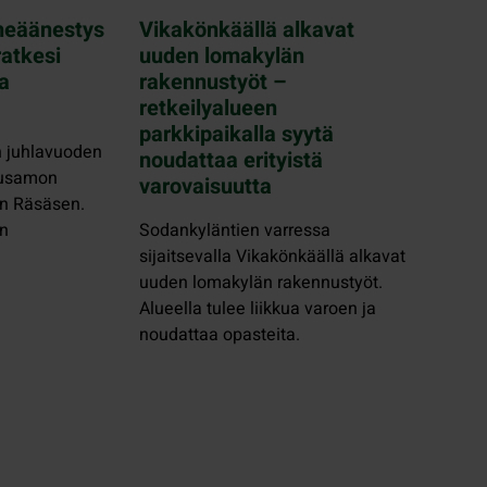
heäänestys
Vikakönkäällä alkavat
ratkesi
uuden lomakylän
la
rakennustyöt –
retkeilyalueen
parkkipaikalla syytä
 juhlavuoden
noudattaa erityistä
uusamon
varovaisuutta
n Räsäsen.
n
Sodankyläntien varressa
sijaitsevalla Vikakönkäällä alkavat
uuden lomakylän rakennustyöt.
Alueella tulee liikkua varoen ja
noudattaa opasteita.