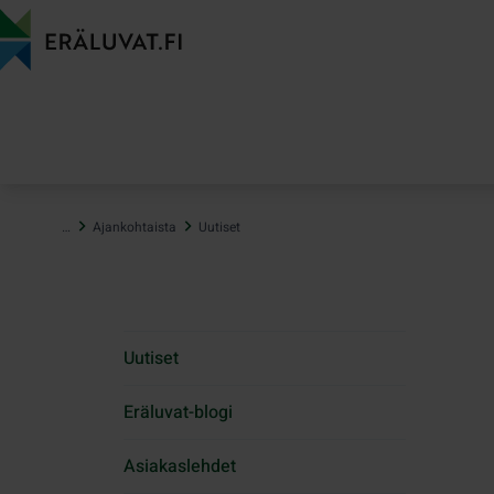
Hyppää
sisältöön
…
Ajankohtaista
Uutiset
Uutiset
Eräluvat-blogi
Asiakaslehdet