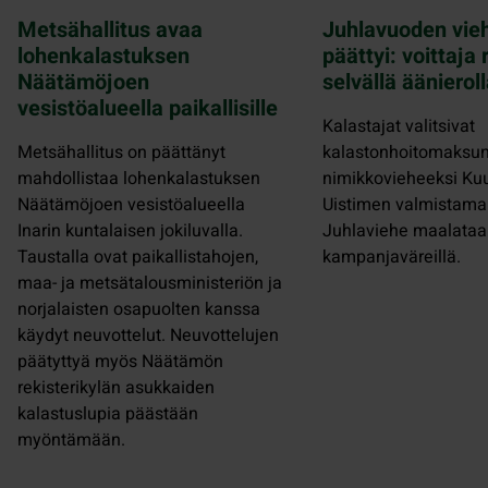
Metsähallitus avaa
Juhlavuoden vie
lohenkalastuksen
päättyi: voittaja 
Näätämöjoen
selvällä äänierol
vesistöalueella paikallisille
Kalastajat valitsivat
Metsähallitus on päättänyt
kalastonhoitomaksun
mahdollistaa lohenkalastuksen
nimikkovieheeksi K
Näätämöjoen vesistöalueella
Uistimen valmistama
Inarin kuntalaisen jokiluvalla.
Juhlaviehe maalataa
Taustalla ovat paikallistahojen,
kampanjaväreillä.
maa- ja metsätalousministeriön ja
norjalaisten osapuolten kanssa
käydyt neuvottelut. Neuvottelujen
päätyttyä myös Näätämön
rekisterikylän asukkaiden
kalastuslupia päästään
myöntämään.