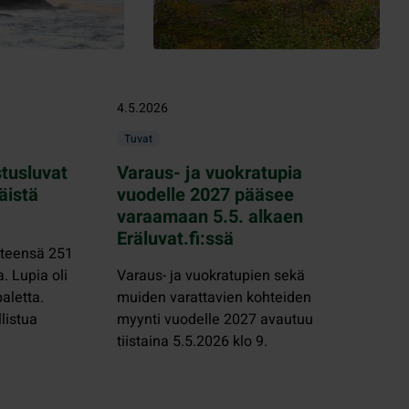
4.5.2026
Tuvat
tusluvat
Varaus- ja vuokratupia
äistä
vuodelle 2027 pääsee
varaamaan 5.5. alkaen
Eräluvat.fi:ssä
yhteensä 251
. Lupia oli
Varaus- ja vuokratupien sekä
aletta.
muiden varattavien kohteiden
listua
myynti vuodelle 2027 avautuu
tiistaina 5.5.2026 klo 9.