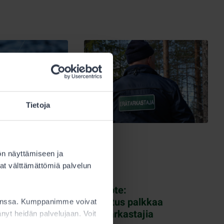
Tietoja
ön näyttämiseen ja
11.5.2026
at välttämättömiä palvelun
Erävalvonta
Mediatiedote:
Metsähallitus palkkaa
kanssa. Kumppanimme voivat
uusia erätarkastajia
ttänyt heidän palvelujaan. Voit