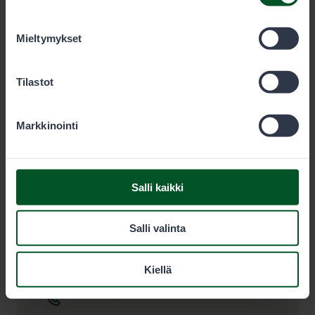
olet käyttänyt heidän palvelujaan. Voit sallia haluamasi
evästeet alta.
Mieltymykset
Tilastot
Markkinointi
Salli kaikki
Tiedekeskus Pilke
Salli valinta
Ounasjoentie 6
96200
Rovaniemi
Kiellä