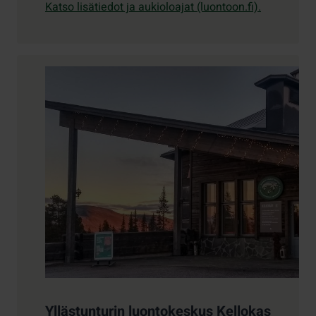
Katso lisätiedot ja aukioloajat (luontoon.fi).
Yllästunturin luontokeskus Kellokas