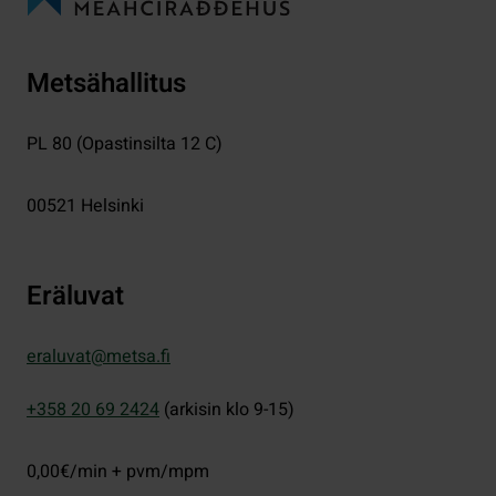
Metsähallitus
PL 80 (Opastinsilta 12 C)
00521
Helsinki
Eräluvat
eraluvat@metsa.fi
+358 20 69 2424
(arkisin klo 9-15)
0,00€/min + pvm/mpm