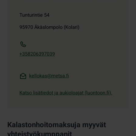
Tunturintie 54
95970
Äkäslompolo (Kolari)
+358206397039
kellokas@metsa.fi
Katso lisätiedot ja aukioloajat (luontoon.fi).
Kalastonhoitomaksuja myyvät
yhteistyökumppanit