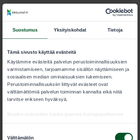
Luontotie 1
98530
Pyhätunturi (Pelkosenniemi)
Suostumus
Yksityiskohdat
Tietoja
+358206397302
Tämä sivusto käyttää evästeitä
Käytämme evästeitä palvelun perustoiminnallisuuksien
varmistamiseen, tarjoamamme sisällön näyttämiseen ja
pyhaluosto@metsa.fi
sosiaalisen median ominaisuuksien tukemiseen.
Perustoiminnallisuuksiin liittyvät evästeet ovat
Katso lisätiedot ja aukioloajat (luontoon.fi).
välttämättömiä palvelun toiminnan kannalta eikä niitä
tarvitse erikseen hyväksyä.
Muiden evästeiden kautta jaamme kumppaneillemme
tietoja vuorovaikutuksestasi sisällön kanssa.
Kumppanimme voivat yhdistää näitä tietoja muihin
Suostumuksen
tietoihin, joita olet antanut heille tai joita on kerätty, kun
Välttämätön
valinta