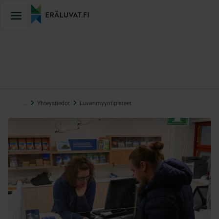
Hyppää
sisältöön
…
Yhteystiedot
Luvanmyyntipisteet