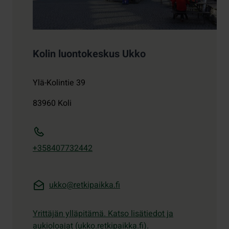
Kolin luontokeskus Ukko
Ylä-Kolintie 39
83960
Koli
+358407732442
ukko@retkipaikka.fi
Yrittäjän ylläpitämä. Katso lisätiedot ja
aukioloajat (ukko.retkipaikka.fi).