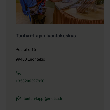
Tunturi-Lapin luontokeskus
Peuratie 15
99400
Enontekiö
+358206397950
tunturi-lappi@metsa.fi