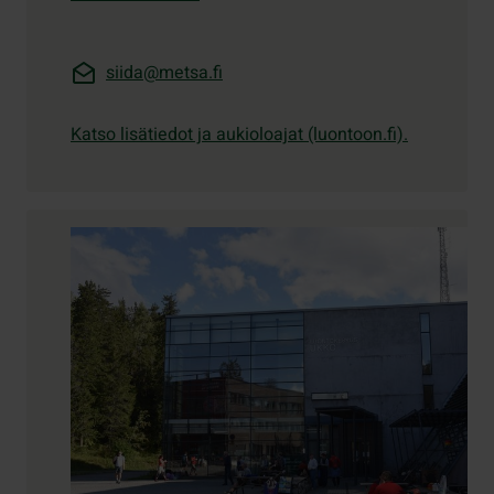
siida@metsa.fi
Katso lisätiedot ja aukioloajat (luontoon.fi).