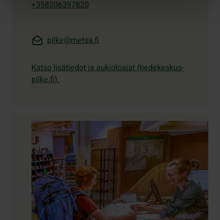
+358206397820
pilke@metsa.fi
Katso lisätiedot ja aukioloajat (tiedekeskus-
pilke.fi).