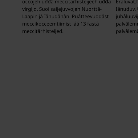
occojeh uđđâ meccitärhisteijeeh uđđâ
Eräluvat.
virgijd. Suoi saijejuvvojeh Nuorttâ-
Iänuduv, 
Laapin já Iänudâhân. Puátteevuođâst
juhâluuvij
meccikocceemtiimist láá 13 fastâ
palvâlemn
meccitärhisteijed.
palvâlem