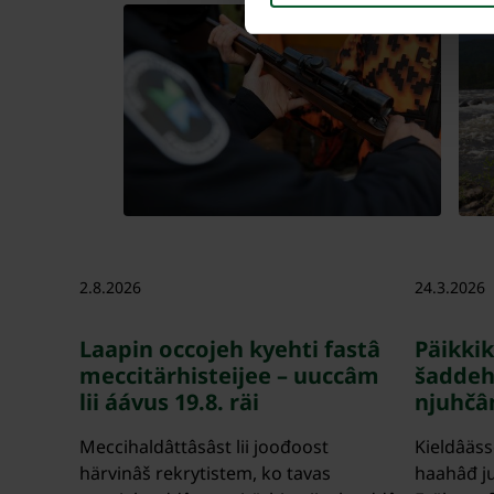
2.8.2026
24.3.2026
Laapin occojeh kyehti fastâ
Päikkik
meccitärhisteijee – uuccâm
šaddeh
lii áávus 19.8. räi
njuhčâ
Meccihaldâttâsâst lii joođoost
Kieldâäs
härvinâš rekrytistem, ko tavas
haahâđ j