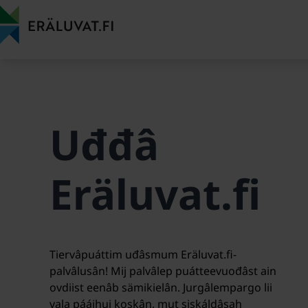
Njuškii
siskáldâsân
Uđđâ
Eräluvat.fi
Tiervâpuáttim uđâsmum Eräluvat.fi-
palvâlusân! Mij palvâlep puátteevuođâst ain
ovdiist eenâb sämikielân. Jurgâlempargo lii
vala pááihui koskân, mut siskáldâsah