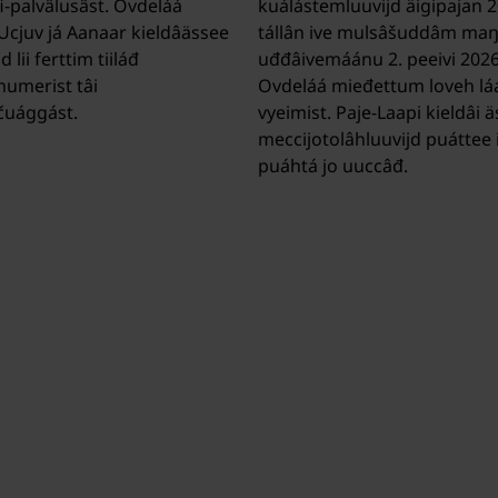
fi-palvâlusâst. Ovdeláá
kuálástemluuvijd äigipajan 
Ucjuv já Aanaar kieldâässee
tállân ive mulsâšuddâm ma
d lii ferttim tiiláđ
uđđâivemáánu 2. peeivi 2026 
umerist tâi
Ovdeláá mieđettum loveh láá
čuággást.
vyeimist. Paje-Laapi kieldâi ä
meccijotolâhluuvijd puáttee i
puáhtá jo uuccâđ.