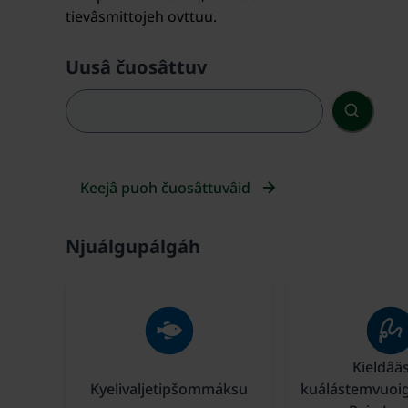
tievâsmittojeh ovttuu.
Uusâ čuosâttuv
Keejâ puoh čuosâttuvâid
Njuálgupálgáh
Kieldâäs
Kyelivaljetipšommáksu
kuálástemvuoi