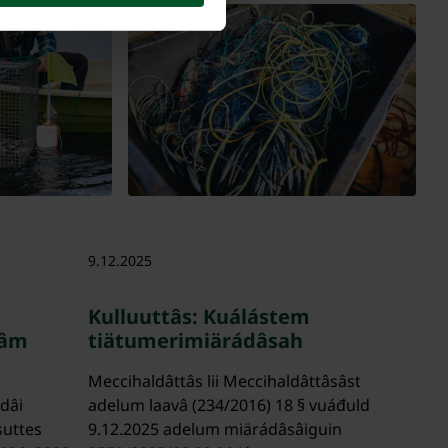
9.12.2025
Kulluuttâs: Kuálástem
câm
tiätumerimiärádâsah
Meccihaldâttâs lii Meccihaldâttâsâst
ldâi
adelum laavâ (234/2016) 18 § vuáđuld
suttes
9.12.2025 adelum miärádâsâiguin