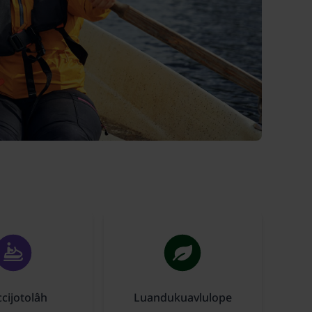
cijotolâh
Luandukuavlulope