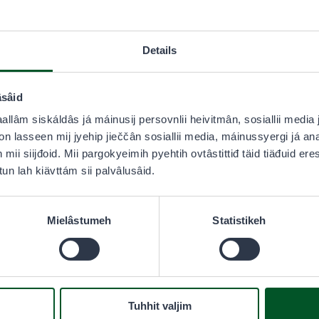
Details
âsâid
aallâm siskáldâs já máinusij persovnlii heivitmân, sosiallii media
Väridem- já láigutu
 lasseen mij jyehip jieččân sosiallii media, máinussyergi já an
h mii siijđoid. Mii pargokyeimih pyehtih ovtâstittiđ täid tiäđuid er
18–69-ihásâš já kuálástah
Meccihaldâttâs väridem- já
tun lah kiävttám sii palvâlusâid.
siijđoin Eräluvat.fi-palvâl
láigutuuvijd puáhtá väridiđ 
Mielâstumeh
Statistikeh
Tuhhit valjim