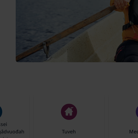
sei
gâdvuođah
Tuveh
Mec