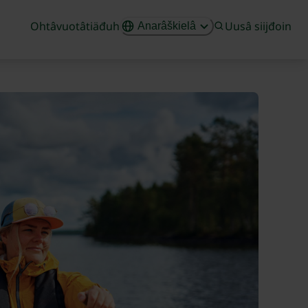
Ohtâvuotâtiäđuh
Uusâ siijđoin
Anarâškielâ