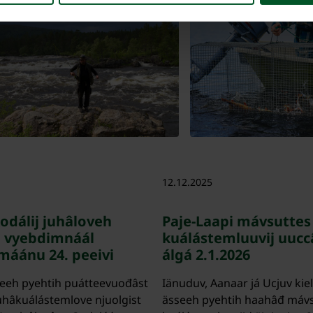
12.12.2025
odálij juhâloveh
Paje-Laapi mávsuttes
 vyebdimnáál
kuálástemluuvij uuc
máánu 24. peeivi
álgá 2.1.2026
seeh pyehtih puátteevuođâst
Iänuduv, Aanaar já Ucjuv kie
uhâkuálástemlove njuolgist
ässeeh pyehtih haahâđ máv