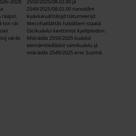
2026–2028
2550/2025/08.02.00 já
ŋa
2549/2025/08.02.00 nanodâm
rääjist.
kuávlukuáhtásijd tiätumeerijd
 ton räi
Meccihaldâttâs haldâšem staatâ
ssei
čäcikuávlui kevttimist kyelipiivdon.
ivij várás
Miärádâs 2550/2025 kuáská
eennâmtieđâlávt sämikuávlu já
miärádâs 2549/2025 eres Suomâ.